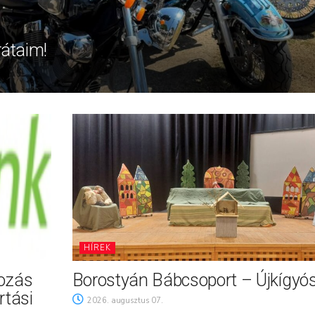
rátaim!
HÍREK
tozás
Borostyán Bábcsoport – Újkígyó
rtási
2026. augusztus 07.