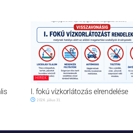
HÍREK
lis
I. fokú vízkorlátozás elrendelése
2026. július 31.