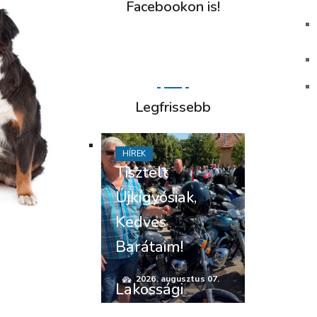
Facebookon is!
Legfrissebb
HÍREK
Tisztelt
Újkígyósiak,
Kedves
Barátaim!
2026. augusztus 07.
Lakossági
felhívás –