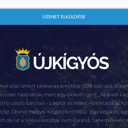
nek első ismert okleveles említése 1398-ból való. Bizon
lánosan használták, mert egy oklevél így ír: „Az aradi káp
hy László bán fiait – Lászlót és Mátét – beiktatta az Aj
sított Zaránd megyei Kégyós birtokba.” Egy későbbi, e
ett okirat a települést már nem Zaránd, hanem Békés 