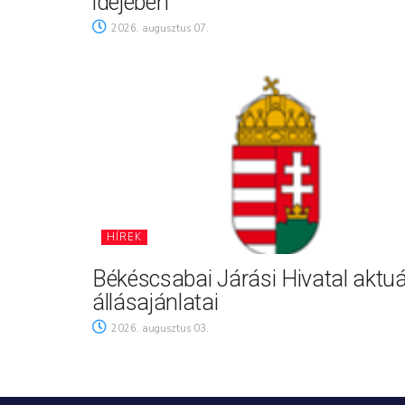
idejében
2026. augusztus 07.
HÍREK
Békéscsabai Járási Hivatal aktuá
állásajánlatai
2026. augusztus 03.