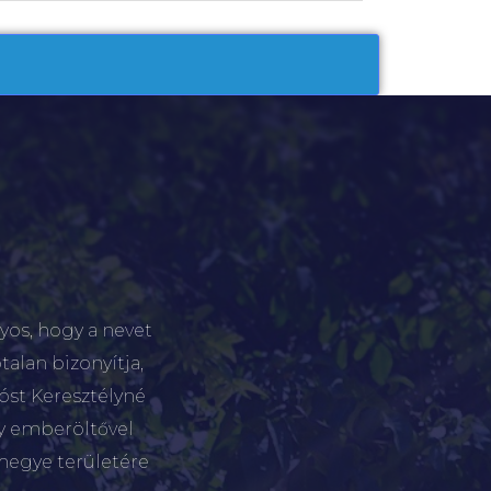
yos, hogy a nevet
talan bizonyítja,
tóst Keresztélyné
gy emberöltővel
megye területére