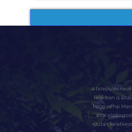
A település nevé
1456-ban is álta
hogy néhai Marót
által elzálogo
ezután keletkez