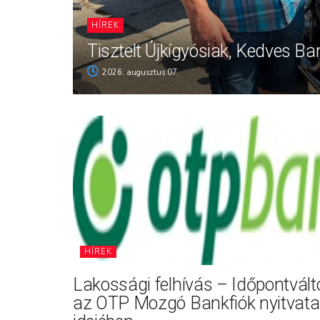
HÍREK
Tisztelt Újkígyósiak, Kedves Ba
2026. augusztus 07.
HÍREK
Lakossági felhívás – Időpontvál
az OTP Mozgó Bankfiók nyitvata