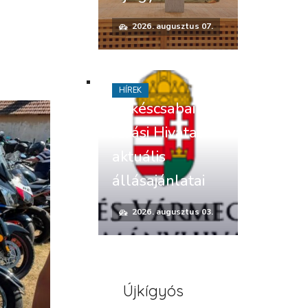
2026. augusztus 07.
HÍREK
Békéscsabai
Járási Hivatal
aktuális
állásajánlatai
2026. augusztus 03.
Újkígyós