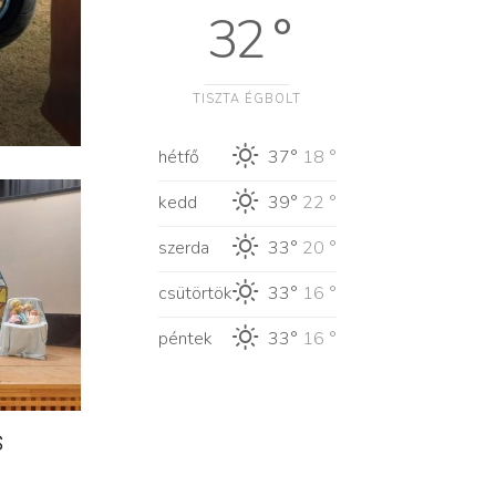
32 °
TISZTA ÉGBOLT
hétfő
37°
18 °
kedd
39°
22 °
szerda
33°
20 °
csütörtök
33°
16 °
péntek
33°
16 °
s