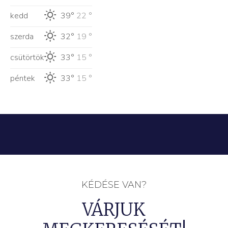
kedd
39°
22 °
szerda
32°
19 °
csütörtök
33°
15 °
péntek
33°
15 °
KÉDÉSE VAN?
VÁRJUK