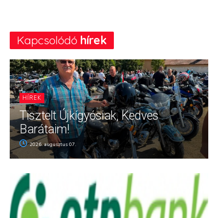
Kapcsolódó
hírek
HÍREK
Tisztelt Újkígyósiak, Kedves
Barátaim!
2026. augusztus 07.