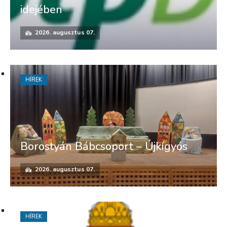
idejében
2026. augusztus 07.
HÍREK
Borostyán Bábcsoport – Újkígyós
2026. augusztus 07.
HÍREK