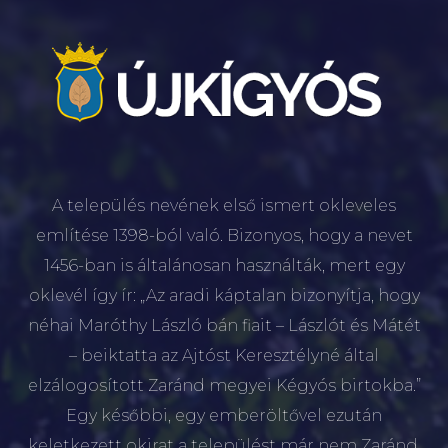
A település nevének első ismert okleveles
említése 1398-ból való. Bizonyos, hogy a nevet
1456-ban is általánosan használták, mert egy
oklevél így ír: „Az aradi káptalan bizonyítja, hogy
néhai Maróthy László bán fiait – Lászlót és Mátét
– beiktatta az Ajtóst Keresztélyné által
elzálogosított Zaránd megyei Kégyós birtokba.”
Egy későbbi, egy emberöltővel ezután
keletkezett okirat a települést már nem Zaránd,