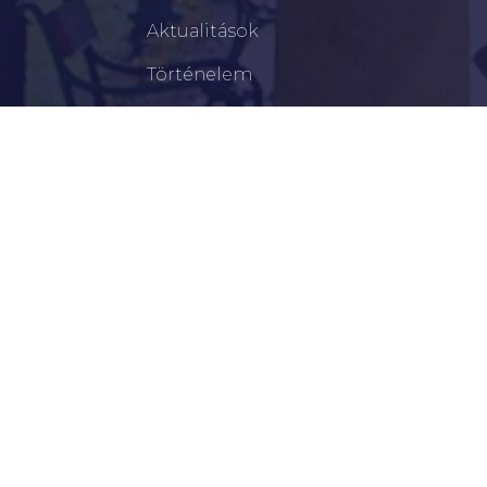
Aktualitások
Történelem
Infrastruktúra
Szervezetek
Civil Szervezetek
Hasznos Linkek
LEGFRISSEBB
Tisztelt Újkígyósiak, Kedves Barátaim!
Lakossági Felhívás – Időpontváltozás Az OTP
Mozgó Bankfiók Nyitvatartási Idejében