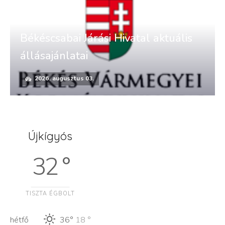
Békéscsabai Járási Hivatal aktuális
állásajánlatai
2026. augusztus 03.
Újkígyós
32 °
TISZTA ÉGBOLT
hétfő
36°
18 °