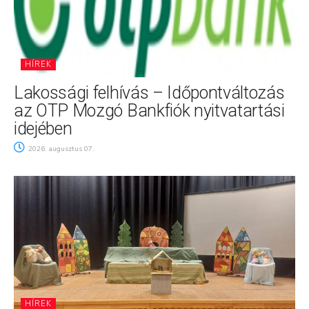
HÍREK
Lakossági felhívás – Időpontváltozás
az OTP Mozgó Bankfiók nyitvatartási
idejében
2026. augusztus 07.
HÍREK