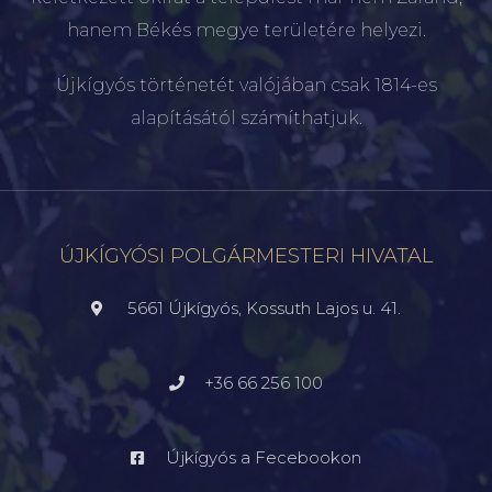
hanem Békés megye területére helyezi.
Újkígyós történetét valójában csak 1814-es
alapításától számíthatjuk.
ÚJKÍGYÓSI POLGÁRMESTERI HIVATAL
5661 Újkígyós, Kossuth Lajos u. 41.
+36 66 256 100
Újkígyós a Fecebookon