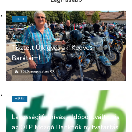
HÍREK
Tisztelt Újkígyósiak, Kedves
Barátaim!
2026. augusztus 07.
HÍREK
Lakossági felhívás – Időpontváltozás
az OTP Mozgó Bankfiók nyitvatartási