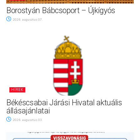
Borostyán Bábcsoport – Újkígyós
2026. augusztus 07.
HÍREK
Békéscsabai Járási Hivatal aktuális
állásajánlatai
2026. augusztus 03.