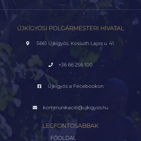
ÚJKÍGYÓSI POLGÁRMESTERI HIVATAL
5661 Újkígyós, Kossuth Lajos u. 41.
+36 66 256 100
Újkígyós a Fecebookon
kommunikacio@ujkigyos.hu
LEGFONTOSABBAK
FŐOLDAL