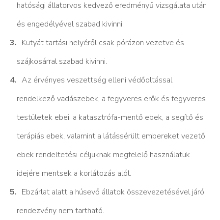
hatósági állatorvos kedvező eredményű vizsgálata után
és engedélyével szabad kivinni.
Kutyát tartási helyéről csak pórázon vezetve és
szájkosárral szabad kivinni.
Az érvényes veszettség elleni védőoltással
rendelkező vadászebek, a fegyveres erők és fegyveres
testületek ebei, a katasztrófa-mentő ebek, a segítő és
terápiás ebek, valamint a látássérült embereket vezető
ebek rendeltetési céljuknak megfelelő használatuk
idejére mentsek a korlátozás alól.
Ebzárlat alatt a húsevő állatok összevezetésével járó
rendezvény nem tartható.