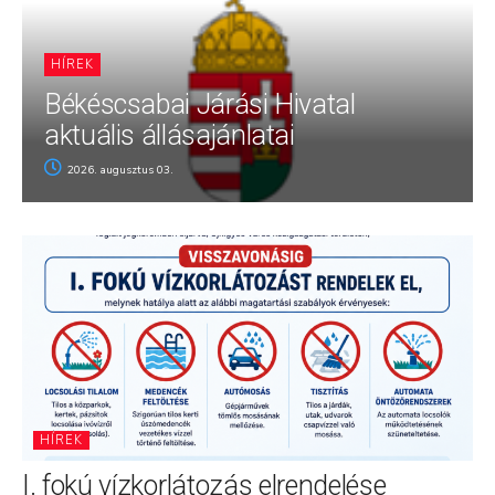
HÍREK
Békéscsabai Járási Hivatal
aktuális állásajánlatai
2026. augusztus 03.
HÍREK
I. fokú vízkorlátozás elrendelése