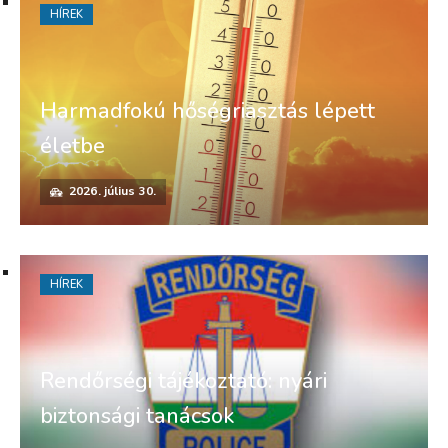
HÍREK
Harmadfokú hőségriasztás lépett
életbe
2026. július 30.
HÍREK
Rendőrségi tájékoztató: nyári
biztonsági tanácsok