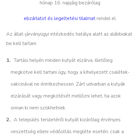
hónap 16. napjáig bezárólag
ebzárlatot és legeltetési tilalmat
rendel el.
Az állat-járványügyi intézkedés hatálya alatt az alábbiakat
be kell tartani:
Tartási helyén minden kutyát elzárva, illetőleg
megkötve kell tartani úgy, hogy a kihelyezett csalétek-
vakcinával ne érintkezhessen. Zárt udvarban a kutyák
elzárását vagy megkötését mellőzni lehet, ha azok
onnan ki nem szökhetnek.
A település területéről kutyát kizárólag érvényes
veszettség elleni védőoltás megléte esetén, csak a