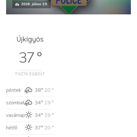
2026. július 29.
Újkígyós
37 °
TISZTA ÉGBOLT
péntek
38°
20 °
szombat
34°
19 °
vasárnap
34°
19 °
hétfő
37°
20 °