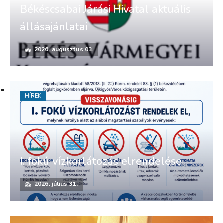
Békéscsabai Járási Hivatal aktuális
állásajánlatai
2026. augusztus 03.
HÍREK
I. fokú vízkorlátozás elrendelése
2026. július 31.