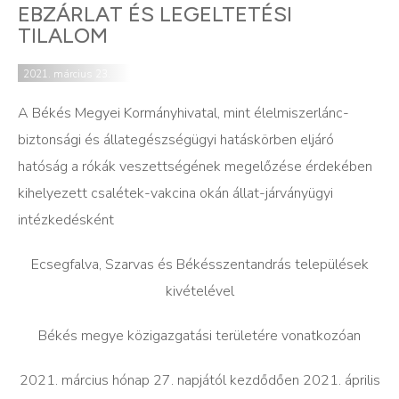
EBZÁRLAT ÉS LEGELTETÉSI
TILALOM
2021. március 23.
A Békés Megyei Kormányhivatal, mint élelmiszerlánc-
biztonsági és állategészségügyi hatáskörben eljáró
hatóság a rókák veszettségének megelőzése érdekében
kihelyezett csalétek-vakcina okán állat-járványügyi
intézkedésként
Ecsegfalva, Szarvas és Békésszentandrás települések
kivételével
Békés megye közigazgatási területére vonatkozóan
2021.
március hónap 27. napjától kezdődően 2021. április