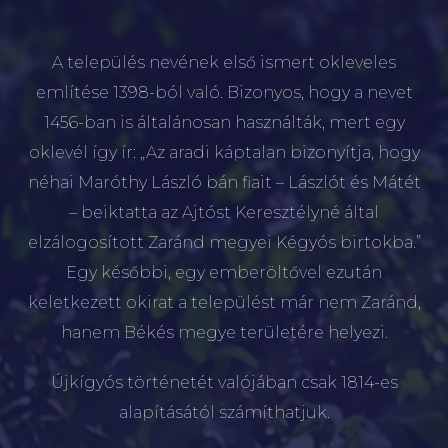
A település nevének első ismert okleveles
említése 1398-ból való. Bizonyos, hogy a nevet
1456-ban is általánosan használták, mert egy
oklevél így ír: „Az aradi káptalan bizonyítja, hogy
néhai Maróthy László bán fiait – Lászlót és Mátét
– beiktatta az Ajtóst Keresztélyné által
elzálogosított Zaránd megyei Kégyós birtokba.”
Egy későbbi, egy emberöltővel ezután
keletkezett okirat a települést már nem Zaránd,
hanem Békés megye területére helyezi.
Újkígyós történetét valójában csak 1814-es
alapításától számíthatjuk.