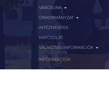
VÁROSUNK
ÖNKORMÁNYZAT
INTÉZMÉNYEK
KAPCSOLAT
VÁLASZTÁSI INFORMÁCIÓK
INFORMÁCIÓK
Hírek
Aktualitások
Történelem
Infrastruktúra