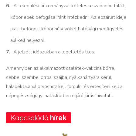
A települési önkormányzat köteles a szabadon talált,
kóbor ebek befogása iránt intézkedni. Az ebzárlat ideje
alatt befogott kóbor húsevőket hatósági megfigyelés
alá kell helyezni.
A jelzett időszakban a legeltetés tilos.
Amennyiben az alkalmazott csalétek-vakcina bőrre,
sebbe, szembe, orrba, szájba, nyálkahártyára kerül,
haladéktalanul orvoshoz kell fordulni és értesíteni kell a
népegészségügyi hatáskörben eljáró járási hivatalt.
Kapcsolódó
hírek