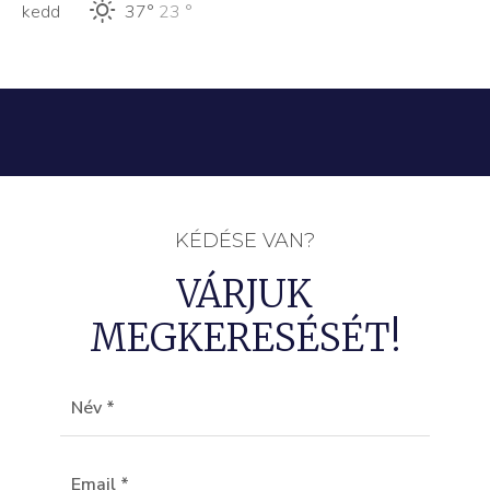
kedd
37°
23 °
KÉDÉSE VAN?
VÁRJUK
MEGKERESÉSÉT!