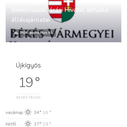
Békéscsabai Járási Hivatal aktuális
állásajánlatai
2026. augusztus 03.
Újkígyós
19 °
KEVÉS FELHŐ
vasárnap
34°
16 °
hétfő
37°
19 °