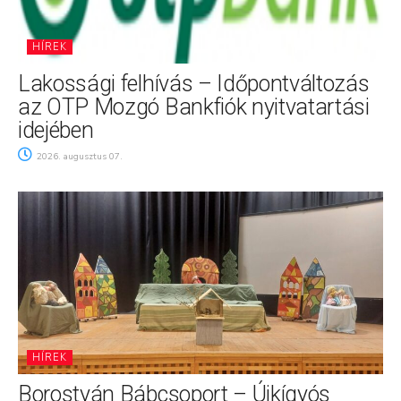
HÍREK
Lakossági felhívás – Időpontváltozás
az OTP Mozgó Bankfiók nyitvatartási
idejében
2026. augusztus 07.
HÍREK
Borostyán Bábcsoport – Újkígyós