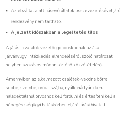
Az ebzárlat alatt húsevő állatok összevezetésével járó
rendezvény nem tartható.
A jelzett időszakban a legeltetés tilos
A járási hivatalok vezetői gondoskodnak az állat-
járványügyi intézkedés elrendeléséről szóló határozat
helyben szokásos módon történő közzétételéről.
Amennyiben az alkalmazott csalétek-vakcina bőrre,
sebbe, szembe, orrba, szájba, nyálkahártyára kerül,
haladéktalanul orvoshoz kell fordulni és értesíteni kell a
népegészségügyi hatáskörben eljáró járási hivatalt.