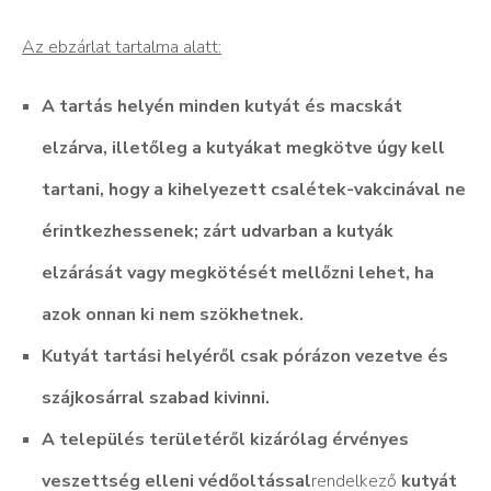
Az ebzárlat tartalma alatt:
A tartás helyén minden kutyát és macskát
elzárva, illetőleg a kutyákat megkötve úgy kell
tartani, hogy a kihelyezett csalétek-vakcinával ne
érintkezhessenek; zárt udvarban a kutyák
elzárását vagy megkötését mellőzni lehet, ha
azok onnan ki nem szökhetnek.
Kutyát tartási helyéről csak pórázon vezetve és
szájkosárral szabad kivinni.
A település területéről kizárólag érvényes
veszettség elleni védőoltással
rendelkező
kutyát