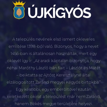
A település nevének első ismert okleveles
említése 1398-ból való. Bizonyos, hogy a nevet
1456-ban is általánosan használták, mert egy
oklevél így ír: „Az aradi káptalan bizonyítja, hogy
néhai Maróthy László bán fiait – Lászlót és Mátét
– beiktatta az Ajtóst Keresztélyné által
elzálogosított Zaránd megyei Kégyós birtokba.”
Egy későbbi, egy emberöltővel ezután
keletkezett okirat a települést már nem Zaránd,
hanem Békés megye területére helyezi.