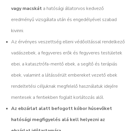
vagy macskát
a hatósági állatorvos kedvező
eredményű vizsgálata után és engedélyével szabad
kivinni.
Az érvényes veszettség elleni védőoltással rendelkező
vadászebek, a fegyveres erők és fegyveres testületek
ebei, a katasztrófa-mentő ebek, a segítő és terápiás
ebek, valamint a látássérült embereket vezető ebek
rendeltetési céljuknak megfelelő használatuk idejére
mentesek a fentiekben foglalt korlátozás alól.
Az ebzárlat alatt befogott kóbor húsevőket
hatósági megfigyelés alá kell helyezni az
ebzárlat időtartamára.