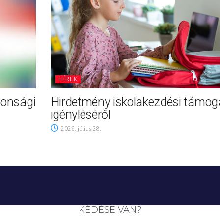
HÍREK
tonsági
Hirdetmény iskolakezdési támog
igényléséről
2026. július 28.
KÉDÉSE VAN?