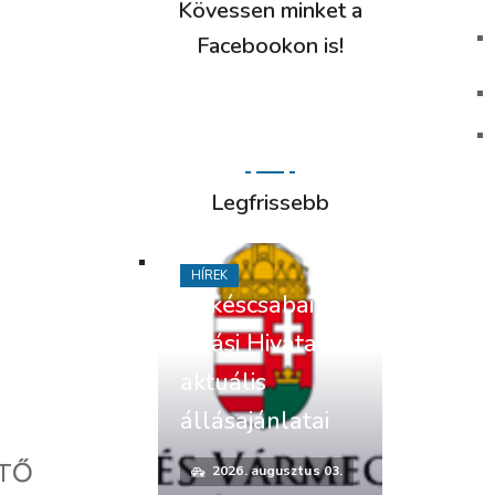
Kövessen minket a
Facebookon is!
Legfrissebb
HÍREK
Békéscsabai
Járási Hivatal
aktuális
állásajánlatai
ŰTŐ
2026. augusztus 03.