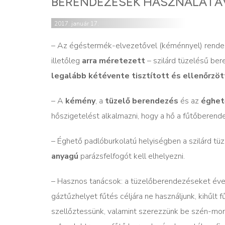
BERENDEZÉSEK HASZNÁLATÁ
2017. január 17.
– Az égéstermék-elvezetővel (kéménnyel) rende
illetőleg
arra méretezett
– szilárd tüzelésű be
legalább kétévente tisztított és ellenőrzöt
– A
kémény
, a
tüzelő berendezés
és az
éghet
hőszigetelést alkalmazni, hogy a hő a fűtőberen
– Éghető padlóburkolatú helyiségben a szilárd tü
anyagú
parázsfelfogót kell elhelyezni.
– Hasznos tanácsok: a tüzelőberendezéseket éven
gáztűzhelyet fűtés céljára ne használjunk, kih
szellőztessünk, valamint szerezzünk be szén-mo