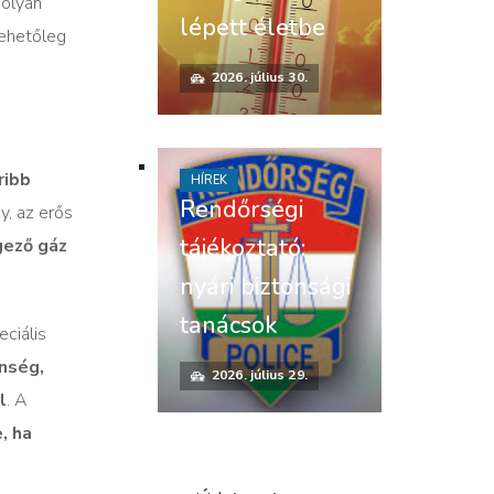
 olyan
lépett életbe
lehetőleg
2026. július 30.
ribb
HÍREK
Rendőrségi
y, az erős
tájékoztató:
ező gáz
nyári biztonsági
tanácsok
ciális
nség,
2026. július 29.
l
. A
, ha