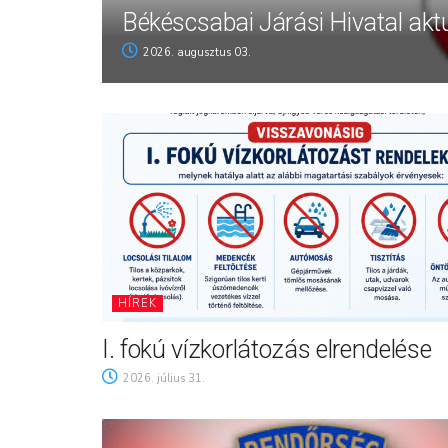
Békéscsabai Járási Hivatal aktu
2026. augusztus 03.
HÍREK
I. fokú vízkorlátozás elrendelése
2026. július 31.