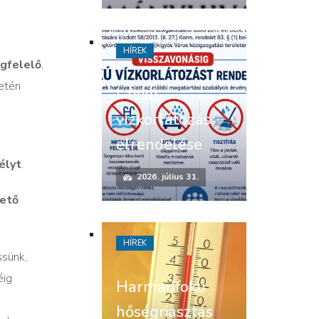
HÍREK
gfelelő
,
etén
I. fokú
vízkorlátozás
elrendelése
élyt
.
2026. július 31.
ető
HÍREK
ssünk,
éig
Harmadfokú
hőségriasztás