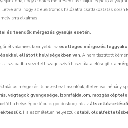
eljünk oda, hogy eldőlés mentesen használjuk, éghető anyagtól
 illetve arra, hogy az elektromos hálózatra csatlakoztatás során 
amely arra alkalmas.
ei és teendők mérgezés gyanúja esetén.
egőnél valamivel könnyebb, az
esetleges mérgezés leggyako
ésekkel ellátott helyiségekben van
. A nem tisztított kémén
mint a szabadba vezetett szagelszívó használata elősegítik a
mérg
talános mérgezési tünetekhez hasonlóak, illetve van néhány spe
ányás, végtagok gyengesége, izomfájdalom, mozgásképtele
 mielőtt a helyiségbe lépünk gondoskodjunk az
átszellőztetésrő
fektessük
. Ha eszméletlen helyezzük
stabil oldalfektetésbe