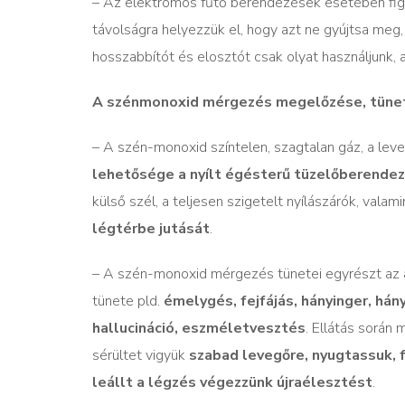
– Az elektromos fűtő berendezések esetében figy
távolságra helyezzük el, hogy azt ne gyújtsa meg,
hosszabbítót és elosztót csak olyat használjunk, 
A szénmonoxid mérgezés megelőzése, tünet
– A szén-monoxid színtelen, szagtalan gáz, a lev
lehetősége a nyílt égésterű tüzelőberendez
külső szél, a teljesen szigetelt nyílászárók, vala
légtérbe jutását
.
– A szén-monoxid mérgezés tünetei egyrészt az ál
tünete pld.
émelygés, fejfájás, hányinger, h
hallucináció, eszméletvesztés
. Ellátás során
sérültet vigyük
szabad levegőre, nyugtassuk, 
leállt a légzés végezzünk újraélesztést
.