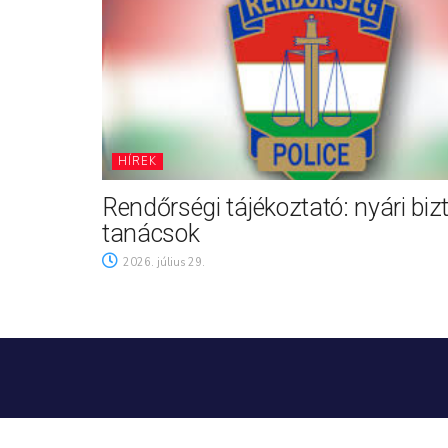
HÍREK
Rendőrségi tájékoztató: nyári biz
tanácsok
2026. július 29.