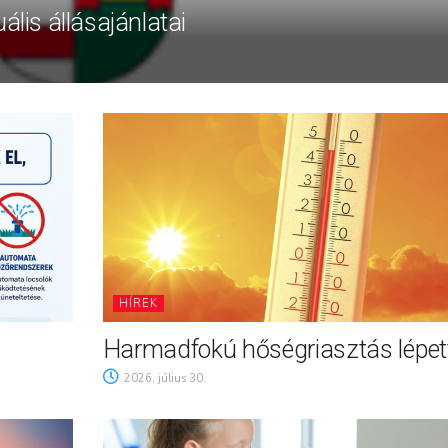
ális állásajánlatai
HÍREK
Harmadfokú hőségriasztás lépett
2026. július 30.