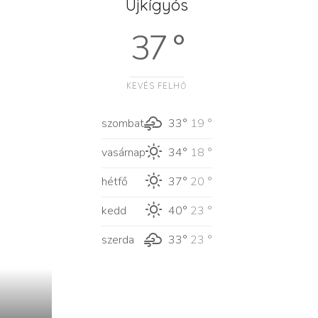
Újkígyós
37 °
KEVÉS FELHŐ
szombat
33°
19 °
vasárnap
34°
18 °
hétfő
37°
20 °
kedd
40°
23 °
szerda
33°
23 °