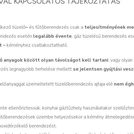
VAL KAPCSOLATOS TÁJÉKOZTATÁS
lkező tüzelő
–
és fűtőberendezés csak a
teljesítményének me
rendezés esetén
legalább évente
, gáz tüzelésű berendezés es
t –
kéményhez csatlakoztatható.
ő anyagok
között olyan távolságot
kell tartani
, vagy olyan
dezés legnagyobb terhelése mellett
se jelentsen gyújtási vesz
zelőanyaggal üzemeltetett tüzelőberendezés ajtaja elé
nem égh
te ellenőriztessük, konyhai gáztűzhely használatakor szellőzte
űlt fűtőberendezések üzembe helyezésekor a kémény átmelegedés
noxidérzékelő berendezést.