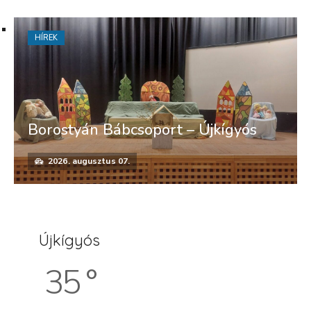
HÍREK
Borostyán Bábcsoport – Újkígyós
2026. augusztus 07.
Újkígyós
35 °