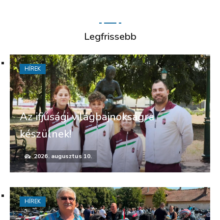
Legfrissebb
HÍREK
Az ifjúsági világbajnokságra
készülnek!
2026. augusztus 10.
HÍREK