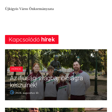
Újkígyós Város Önkormányzata
Kapcsolódó
hírek
HÍREK
Az ifjúsági világbajnokságra
készülnek!
2026. augusztus 10.