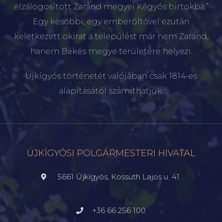
elzálogosított Zaránd megyei Kégyós birtokba.”
Egy későbbi, egy emberöltővel ezután
keletkezett okirat a települést már nem Zaránd,
hanem Békés megye területére helyezi.
Újkígyós történetét valójában csak 1814-es
alapításától számíthatjuk.
ÚJKÍGYÓSI POLGÁRMESTERI HIVATAL
5661 Újkígyós, Kossuth Lajos u. 41.
+36 66 256 100