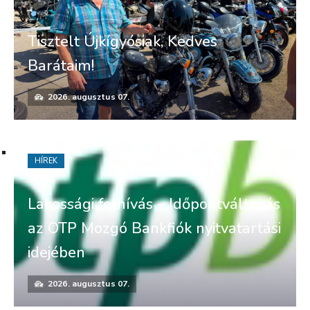
Tisztelt Újkígyósiak, Kedves
Barátaim!
2026. augusztus 07.
HÍREK
Lakossági felhívás – Időpontváltozás
az OTP Mozgó Bankfiók nyitvatartási
idejében
2026. augusztus 07.