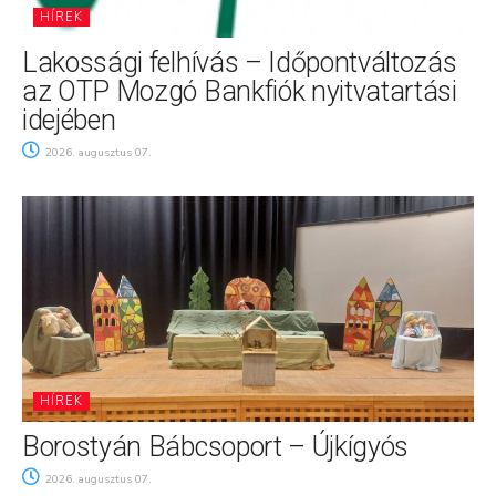
HÍREK
Lakossági felhívás – Időpontváltozás
az OTP Mozgó Bankfiók nyitvatartási
idejében
2026. augusztus 07.
HÍREK
Borostyán Bábcsoport – Újkígyós
2026. augusztus 07.