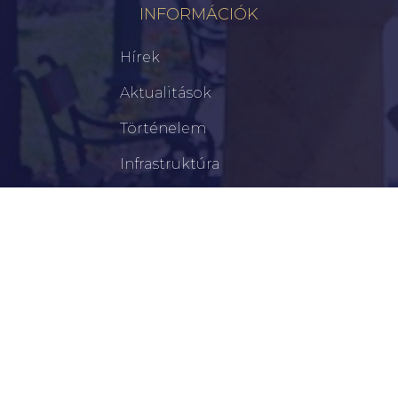
INFORMÁCIÓK
Hírek
Aktualitások
Történelem
Infrastruktúra
Szervezetek
Civil Szervezetek
Hasznos Linkek
LEGFRISSEBB
Az Ifjúsági Világbajnokságra Készülnek!