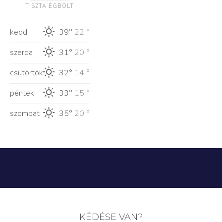
TISZTA ÉGBOLT
kedd
39°
22 °
szerda
31°
20 °
csütörtök
32°
14 °
péntek
33°
15 °
szombat
35°
20 °
KÉDÉSE VAN?