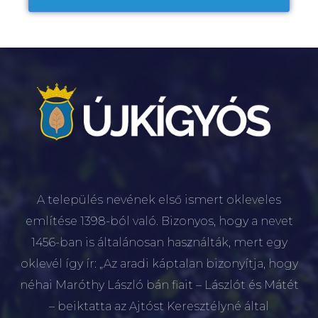
A település nevének első ismert okleveles
említése 1398-ból való. Bizonyos, hogy a nevet
1456-ban is általánosan használták, mert egy
oklevél így ír: „Az aradi káptalan bizonyítja, hogy
néhai Maróthy László bán fiait – Lászlót és Mátét
– beiktatta az Ajtóst Keresztélyné által