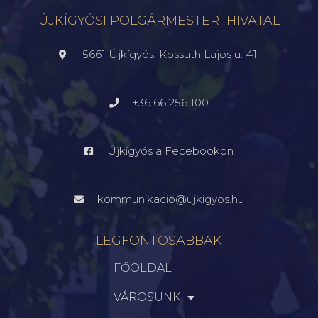
ÚJKÍGYÓSI POLGÁRMESTERI HIVATAL
5661 Újkígyós, Kossuth Lajos u. 41.
+36 66 256 100
Újkígyós a Fecebookon
kommunikacio@ujkigyos.hu
LEGFONTOSABBAK
FŐOLDAL
VÁROSUNK