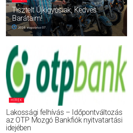
Tisztelt Újkígyósiak, Kedves
Barátaim!
2026. augusztus 07.
HÍREK
Lakossági felhívás – Időpontváltozás
az OTP Mozgó Bankfiók nyitvatartási
idejében