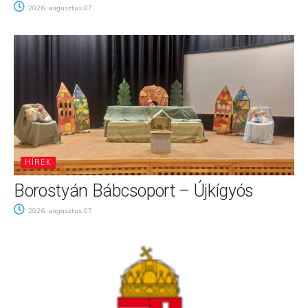
2026. augusztus 07.
HÍREK
Borostyán Bábcsoport – Újkígyós
2026. augusztus 07.