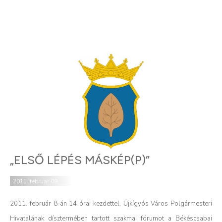
„ELSŐ LÉPÉS MÁSKÉP(P)”
2011. február 09.
2011. február 8-án 14 órai kezdettel, Újkígyós Város Polgármesteri
Hivatalának dísztermében tartott szakmai fórumot a Békéscsabai