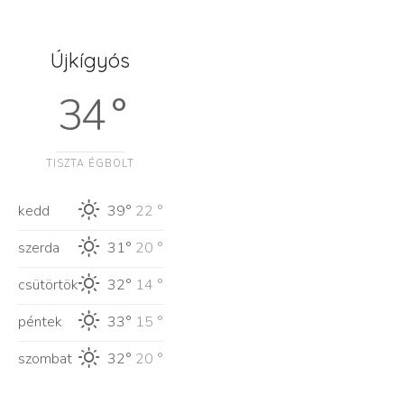
Újkígyós
34 °
TISZTA ÉGBOLT
kedd
39°
22 °
szerda
31°
20 °
csütörtök
32°
14 °
péntek
33°
15 °
szombat
32°
20 °