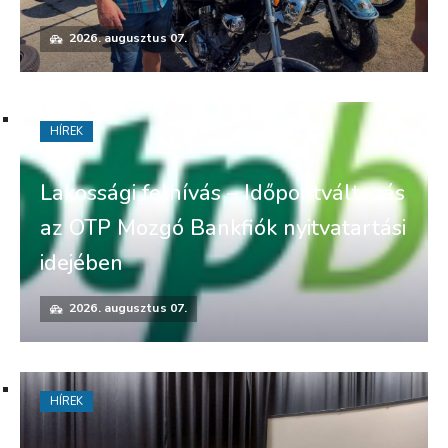
2026. augusztus 07.
HÍREK
Lakossági felhívás – Időpontváltozás
az OTP Mozgó Bankfiók nyitvatartási
idejében
2026. augusztus 07.
HÍREK