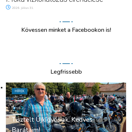
2026. július 31.
Kövessen minket a Facebookon is!
Legfrissebb
HÍREK
Tisztelt Újkígyósiak, Kedves
Barátaim!