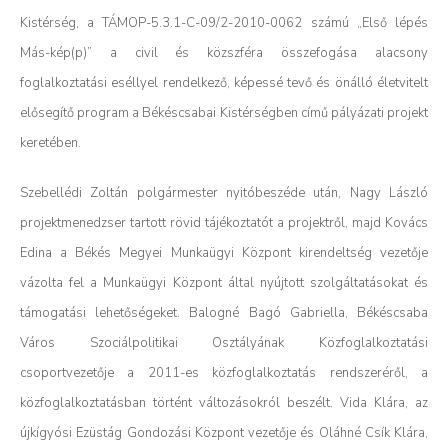
Kistérség, a TÁMOP-5.3.1-C-09/2-2010-0062 számú „Első lépés
Más-kép(p)” a civil és közszféra összefogása alacsony
foglalkoztatási eséllyel rendelkező, képessé tevő és önálló életvitelt
elősegítő program a Békéscsabai Kistérségben című pályázati projekt
keretében.
Szebellédi Zoltán polgármester nyitóbeszéde után, Nagy László
projektmenedzser tartott rövid tájékoztatót a projektről, majd Kovács
Edina a Békés Megyei Munkaügyi Központ kirendeltség vezetője
vázolta fel a Munkaügyi Központ által nyújtott szolgáltatásokat és
támogatási lehetőségeket. Balogné Bagó Gabriella, Békéscsaba
Város Szociálpolitikai Osztályának Közfoglalkoztatási
csoportvezetője a 2011-es közfoglalkoztatás rendszeréről, a
közfoglalkoztatásban történt változásokról beszélt. Vida Klára, az
újkígyósi Ezüstág Gondozási Központ vezetője és Oláhné Csík Klára,