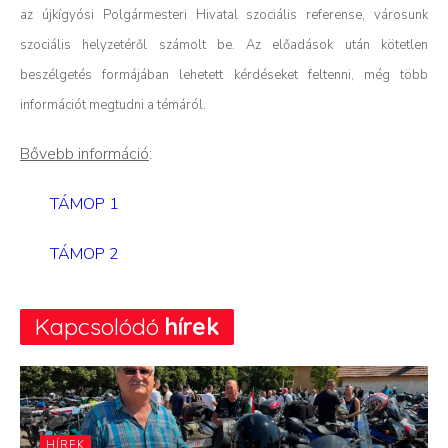
az újkígyósi Polgármesteri Hivatal szociális referense, városunk
szociális helyzetéről számolt be. Az előadások után kötetlen
beszélgetés formájában lehetett kérdéseket feltenni, még több
információt megtudni a témáról.
Bővebb információ
:
TÁMOP 1
TÁMOP 2
Kapcsolódó
hírek
HÍREK