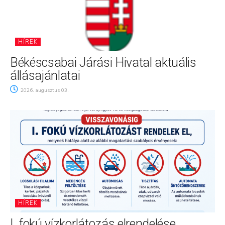
HÍREK
Békéscsabai Járási Hivatal aktuális
állásajánlatai
2026. augusztus 03.
HÍREK
I. fokú vízkorlátozás elrendelése