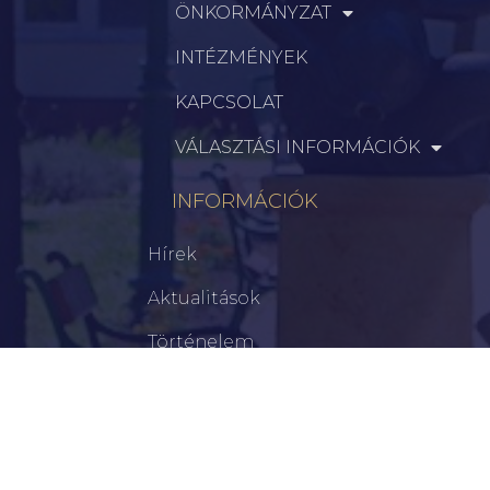
ÖNKORMÁNYZAT
INTÉZMÉNYEK
KAPCSOLAT
VÁLASZTÁSI INFORMÁCIÓK
INFORMÁCIÓK
Hírek
Aktualitások
Történelem
Infrastruktúra
Szervezetek
Civil Szervezetek