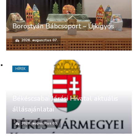
Borostyán Bábcsoport – Újkígyós
2026. augusztus 07.
HÍREK
Békéscsabai Járási Hivatal aktuális
állásajánlatai
2026. augusztus 03.