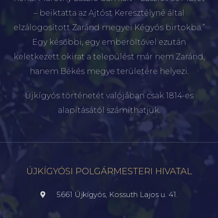
– beiktatta az Ajtóst Keresztélyné által
elzálogosított Zaránd megyei Kégyós birtokba.”
Egy későbbi, egy emberöltővel ezután
keletkezett okirat a települést már nem Zaránd,
hanem Békés megye területére helyezi.
Újkígyós történetét valójában csak 1814-es
alapításától számíthatjuk.
ÚJKÍGYÓSI POLGÁRMESTERI HIVATAL
5661 Újkígyós, Kossuth Lajos u. 41.