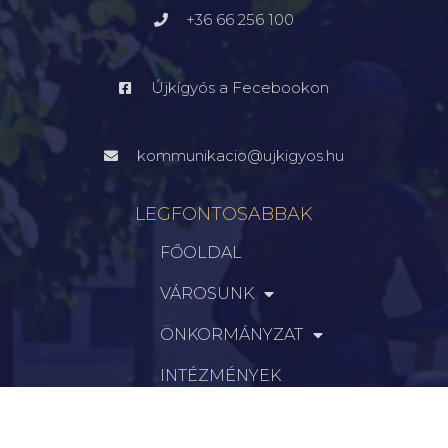
+36 66 256 100
Újkígyós a Fecebookon
kommunikacio@ujkigyos.hu
LEGFONTOSABBAK
FŐOLDAL
VÁROSUNK
ÖNKORMÁNYZAT
INTÉZMÉNYEK
KAPCSOLAT