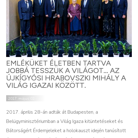
EMLÉKÜKET ÉLETBEN TARTVA
JOBBÁ TESSZÜK A VILÁGOT… AZ
ÚJKÍGYÓSI HRABOVSZKI MIHÁLY A
VILÁG IGAZAI KÖZÖTT.
2017. május 02.
2017. április 28-án adták át Budapesten, a
Belügyminisztériumban a Világ Igaza kitüntetéseket és
Bátorságért Érdemjeleket a holokauszt idején tanúsított