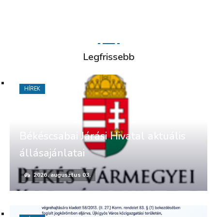
Legfrissebb
HÍREK
Békéscsabai Járási Hivatal aktuális
állásajánlatai
2026. augusztus 03.