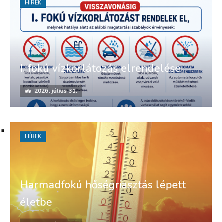
HÍREK
I. fokú vízkorlátozás elrendelése
2026. július 31.
HÍREK
Harmadfokú hőségriasztás lépett
életbe