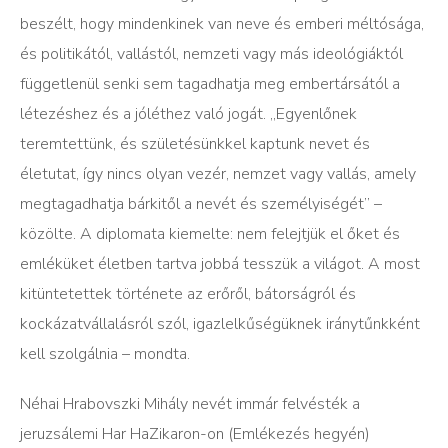
beszélt, hogy mindenkinek van neve és emberi méltósága,
és politikától, vallástól, nemzeti vagy más ideológiáktól
függetlenül senki sem tagadhatja meg embertársától a
létezéshez és a jóléthez való jogát. „Egyenlőnek
teremtettünk, és születésünkkel kaptunk nevet és
életutat, így nincs olyan vezér, nemzet vagy vallás, amely
megtagadhatja bárkitől a nevét és személyiségét” –
közölte. A diplomata kiemelte: nem felejtjük el őket és
emléküket életben tartva jobbá tesszük a világot. A most
kitüntetettek története az erőről, bátorságról és
kockázatvállalásról szól, igazlelkűségüknek iránytűnkként
kell szolgálnia – mondta.
Néhai Hrabovszki Mihály nevét immár felvésték a
jeruzsálemi Har HaZikaron-on (Emlékezés hegyén)