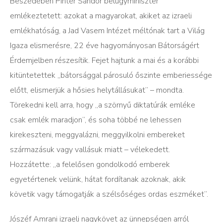
Beszédében Pintér Sándor belügyminiszter
emlékeztetett: azokat a magyarokat, akiket az izraeli
emlékhatóság, a Jad Vasem Intézet méltónak tart a Világ
Igaza elismerésre, 22 éve hagyományosan Bátorságért
Érdemjelben részesítik. Fejet hajtunk a mai és a korábbi
kitüntetettek „bátorsággal párosuló őszinte emberiessége
előtt, elismerjük a hősies helytállásukat” – mondta.
Törekedni kell arra, hogy „a szörnyű diktatúrák emléke
csak emlék maradjon”, és soha többé ne lehessen
kirekeszteni, meggyalázni, meggyilkolni embereket
származásuk vagy vallásuk miatt – vélekedett.
Hozzátette: „a felelősen gondolkodó emberek
egyetértenek velünk, hátat fordítanak azoknak, akik
követik vagy támogatják a szélsőséges ordas eszméket”.
Jószéf Amrani izraeli nagykövet az ünnepségen arról