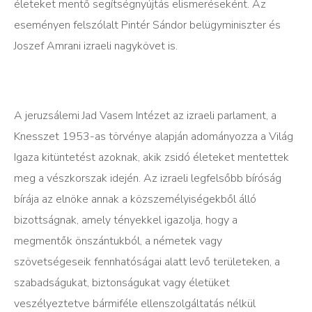
életeket mentő segítségnyújtás elismeréseként. Az
eseményen felszólalt Pintér Sándor belügyminiszter és
Joszef Amrani izraeli nagykövet is.
A jeruzsálemi Jad Vasem Intézet az izraeli parlament, a
Knesszet 1953-as törvénye alapján adományozza a Világ
Igaza kitüntetést azoknak, akik zsidó életeket mentettek
meg a vészkorszak idején. Az izraeli legfelsőbb bíróság
bírája az elnöke annak a közszemélyiségekből álló
bizottságnak, amely tényekkel igazolja, hogy a
megmentők önszántukból, a németek vagy
szövetségeseik fennhatóságai alatt levő területeken, a
szabadságukat, biztonságukat vagy életüket
veszélyeztetve bármiféle ellenszolgáltatás nélkül