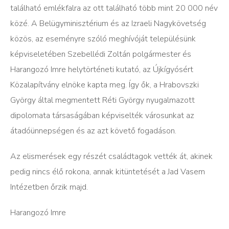
található emlékfalra az ott található több mint 20 000 név
közé. A Belügyminisztérium és az Izraeli Nagykövetség
közös, az eseményre szóló meghívóját településünk
képviseletében Szebellédi Zoltán polgármester és
Harangozó Imre helytörténeti kutató, az Újkígyósért
Közalapítvány elnöke kapta meg. Így ők, a Hrabovszki
György által megmentett Réti György nyugalmazott
dipolomata társaságában képviselték városunkat az
átadóünnepségen és az azt követő fogadáson.
Az elismerések egy részét családtagok vették át, akinek
pedig nincs élő rokona, annak kitüntetését a Jad Vasem
Intézetben őrzik majd.
Harangozó Imre