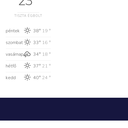
23 °
TISZTA ÉGBOLT
péntek
38°
19 °
szombat
33°
16 °
vasárnap
34°
18 °
hétfő
37°
21 °
kedd
40°
24 °