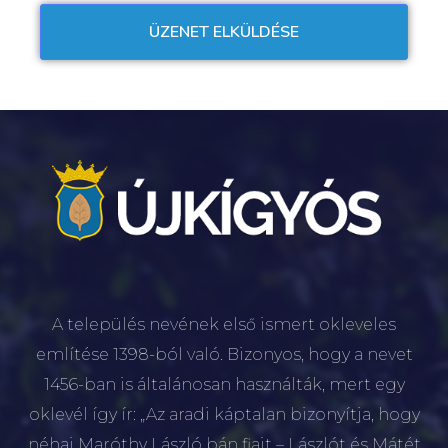
A település nevének első ismert okleveles
említése 1398-ból való. Bizonyos, hogy a nevet
1456-ban is általánosan használták, mert egy
oklevél így ír: „Az aradi káptalan bizonyítja, hogy
néhai Maróthy László bán fiait – Lászlót és Mátét