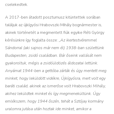
cselekedtek.
A 2017-ben átadott posztumusz kitüntettek sorában
találjuk az újkígyósi Hrabovszki Mihály bognármester is,
akinek történetét a megmentett fiúk egyike Réti György
kérésünkre így foglalta össze:
„Az ikertestvéremmel
Sándorral (aki sajnos már nem él) 1938-ban születtünk
Budapesten, zsidó családban. Bár őseink vallását nem
gyakoroltuk, mégis a zsidóüldözés áldozatai lettünk.
Anyámat 1944-ben a gettóba zárták és úgy mentett meg
minket, hogy leküldött vidékre, Újkígyósra, mert volt egy
baráti család, akinek az ismerőse volt Hrabovszki Mihály,
akihez leküldtek minket és így megmenekültünk. Úgy
emlékszem, hogy 1944 őszén, tehát a Sztójay kormány
uralomra jutása után hoztak ide minket, amikor a