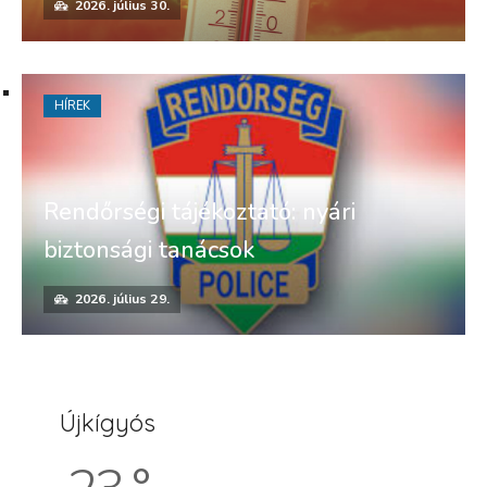
2026. július 30.
HÍREK
Rendőrségi tájékoztató: nyári
biztonsági tanácsok
2026. július 29.
Újkígyós