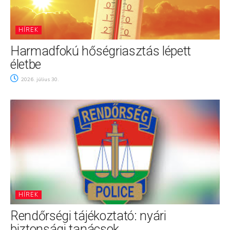
HÍREK
Harmadfokú hőségriasztás lépett
életbe
2026. július 30.
HÍREK
Rendőrségi tájékoztató: nyári
biztonsági tanácsok