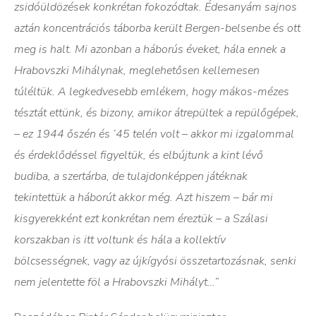
zsidóüldözések konkrétan fokozódtak. Édesanyám sajnos
aztán koncentrációs táborba került Bergen-belsenbe és ott
meg is halt. Mi azonban a háborús éveket, hála ennek a
Hrabovszki Mihálynak, meglehetősen kellemesen
túléltük. A legkedvesebb emlékem, hogy mákos-mézes
tésztát ettünk, és bizony, amikor átrepültek a repülőgépek,
– ez 1944 őszén és ’45 telén volt – akkor mi izgalommal
és érdeklődéssel figyeltük, és elbújtunk a kint lévő
budiba, a szertárba, de tulajdonképpen játéknak
tekintettük a háborút akkor még. Azt hiszem – bár mi
kisgyerekként ezt konkrétan nem éreztük – a Szálasi
korszakban is itt voltunk és hála a kollektív
bölcsességnek, vagy az újkígyósi összetartozásnak, senki
nem jelentette föl a Hrabovszki Mihályt…”