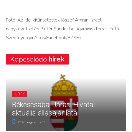
Fotó: Az idei kitüntetettek Jószéf Amrani izraeli
nagykövettel és Pintér Sándor belügyminiszterrel (Fotó:
Szentgyörgyi Ákos/Facebook/BZSH)
Kapcsolódó
hírek
HÍREK
Békéscsabai Járási Hivatal
aktuális állásajánlatai
2026. augusztus 03.