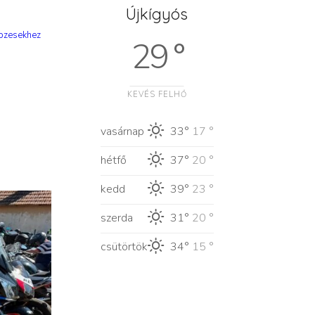
Újkígyós
epzesekhez
29 °
KEVÉS FELHŐ
vasárnap
33°
17 °
hétfő
37°
20 °
kedd
39°
23 °
szerda
31°
20 °
csütörtök
34°
15 °