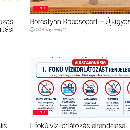
HÍREK
tozás
Borostyán Bábcsoport – Újkígyó
rtási
2026. augusztus 07.
HÍREK
lis
I. fokú vízkorlátozás elrendelése