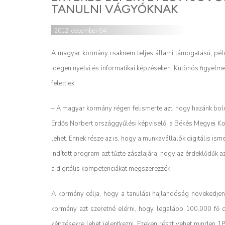
TANULNI VÁGYÓKNAK
2012. december 04.
A magyar kormány csaknem teljes állami támogatású, péld
idegen nyelvi és informatikai képzéseken. Különös figyelm
felettiek.
– A magyar kormány régen felismerte azt, hogy hazánk bold
Erdős Norbert országgyűlési képviselő, a Békés Megyei K
lehet. Ennek része az is, hogy a munkavállalók digitális is
indított program azt tűzte zászlajára, hogy az érdeklődők 
a digitális kompetenciákat megszerezzék.
A kormány célja, hogy a tanulási hajlandóság növekedjen
kormány azt szeretné elérni, hogy legalább 100.000 fő c
képzésekre lehet jelentkezni. Ezeken részt vehet minden 18.