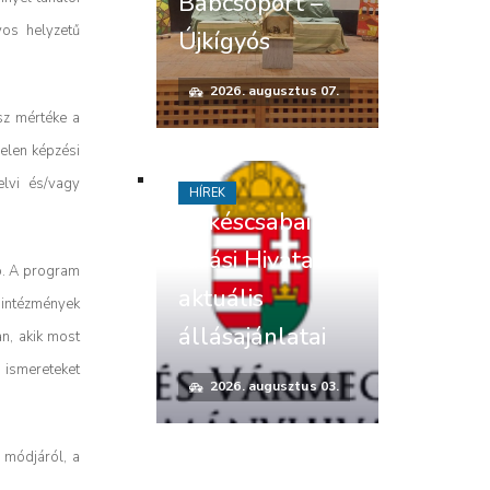
Bábcsoport –
yos helyzetű
Újkígyós
2026. augusztus 07.
sz mértéke a
elen képzési
lvi és/vagy
HÍREK
Békéscsabai
Járási Hivatal
ó. A program
aktuális
 intézmények
állásajánlatai
n, akik most
 ismereteket
2026. augusztus 03.
 módjáról, a