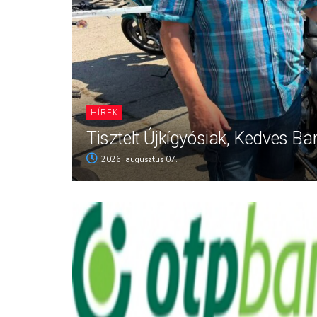
HÍREK
Tisztelt Újkígyósiak, Kedves Ba
2026. augusztus 07.