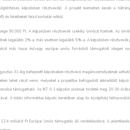
ségtérítéses képzésben résztvevők). A projekt kiemelten kezeli a hátrán
 év felettieket, felső korhatár nélkül.
ege 90.000 Ft. A képzésben résztvevők csekély önrészt fizetnek. Az önré
gének legalább 2%-a, más esetben legalább 5%-a. A képzésben résztvevők j
észt más hazai és/vagy európai uniós forrásból támogatott idegen nye
ugusztus 31-éig befejezett képzéseken résztvevő magánszemélyeknek adhat
eken lehet részt venni, melyeket a projektbe befogadott akkreditált képző
zerzése támogatható. Az IKT 0-1 képzést azoknak hirdetik meg 20-30 órába
ával. A többi informatikai képzés keretében alap és középfokú felhasználói
4 milliárd Ft Európai Uniós támogatás áll rendelkezésre. A jelentkezés
apokon: