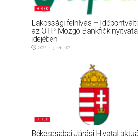
HÍREK
Lakossági felhívás – Időpontvál
az OTP Mozgó Bankfiók nyitvata
idejében
2026. augusztus 07.
HÍREK
Békéscsabai Járási Hivatal aktuá