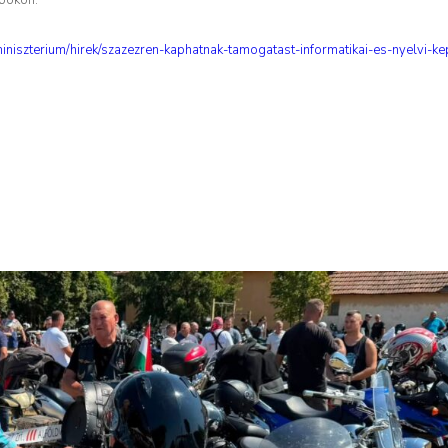
niszterium/hirek/szazezren-kaphatnak-tamogatast-informatikai-es-nyelvi-k