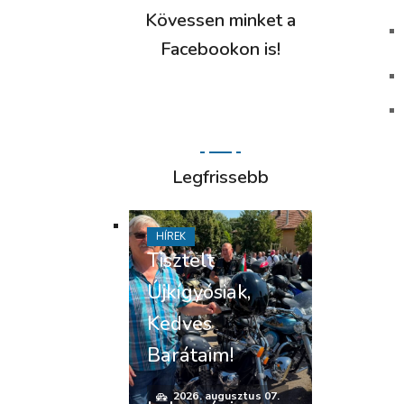
Kövessen minket a
Facebookon is!
Legfrissebb
HÍREK
Tisztelt
Újkígyósiak,
Kedves
Barátaim!
2026. augusztus 07.