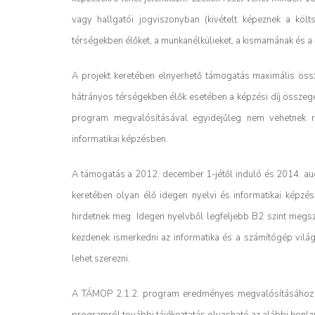
vagy hallgatói jogviszonyban (kivételt képeznek a költ
térségekben élőket, a munkanélkülieket, a kismamának és a 45
A projekt keretében elnyerhető támogatás maximális össz
hátrányos térségekben élők esetében a képzési díj össze
program megvalósításával egyidejűleg nem vehetnek r
informatikai képzésben.
A támogatás a 2012. december 1-jétől induló és 2014. a
keretében olyan élő idegen nyelvi és informatikai képzés
hirdetnek meg. Idegen nyelvből legfeljebb B2 szint megs
kezdenek ismerkedni az informatika és a számítógép világ
lehet szerezni.
A TÁMOP 2.1.2. program eredményes megvalósításához 12,
programról további tájékoztatás olvasható az alábbi honl