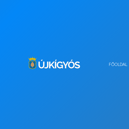
FŐOLDAL