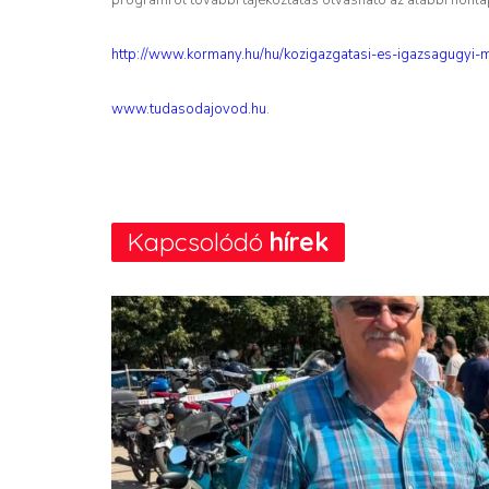
http://www.kormany.hu/hu/kozigazgatasi-es-igazsagugyi-mi
www.tudasodajovod.hu
.
Kapcsolódó
hírek