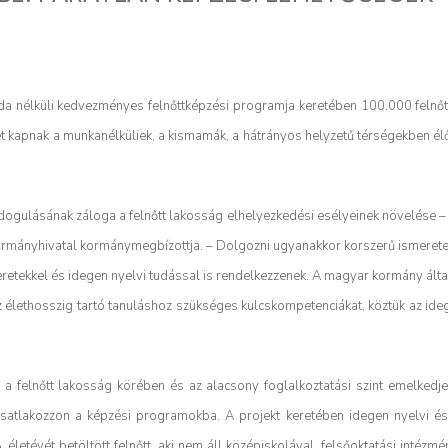
a nélküli kedvezményes felnőttképzési programja keretében 100.000 felnőtt
et kapnak a munkanélküliek, a kismamák, a hátrányos helyzetű térségekben él
ogulásának záloga a felnőtt lakosság elhelyezkedési esélyeinek növelése – 
ormányhivatal kormánymegbízottja. – Dolgozni ugyanakkor korszerű ismerete
meretekkel és idegen nyelvi tudással is rendelkezzenek. A magyar kormány álta
az élethosszig tartó tanuláshoz szükséges kulcskompetenciákat, köztük az ide
 a felnőtt lakosság körében és az alacsony foglalkoztatási szint emelkedj
satlakozzon a képzési programokba. A projekt keretében idegen nyelvi és 
 életévét betöltött felnőtt, aki nem áll középiskolával, felsőoktatási intézmé