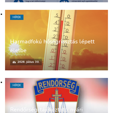
HÍREK
Harmadfokú hőségriasztás lépett
életbe
2026. július 30.
HÍREK
Rendőrségi tájékoztató: nyári