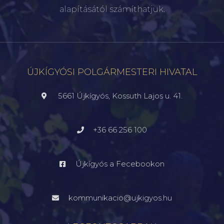
alapításától számíthatjuk.
ÚJKÍGYÓSI POLGÁRMESTERI HIVATAL
5661 Újkígyós, Kossuth Lajos u. 41.
+36 66 256 100
Újkígyós a Fecebookon
kommunikacio@ujkigyos.hu