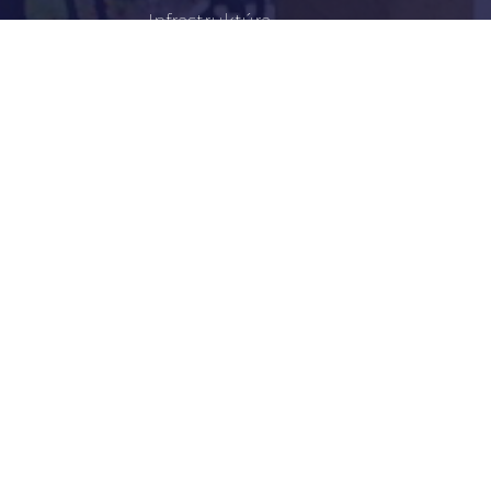
Infrastruktúra
Szervezetek
Civil Szervezetek
Hasznos Linkek
LEGFRISSEBB
Békéscsabai Járási Hivatal Aktuális Állásajánlatai
I. Fokú Vízkorlátozás Elrendelése
Harmadfokú Hőségriasztás Lépett Életbe
Rendőrségi Tájékoztató: Nyári Biztonsági Tanácsok
Hirdetmény Iskolakezdési Támogatás Igényléséről