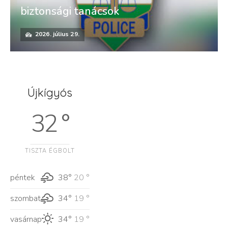
biztonsági tanácsok
2026. július 29.
Újkígyós
32 °
TISZTA ÉGBOLT
péntek
38°
20 °
szombat
34°
19 °
vasárnap
34°
19 °