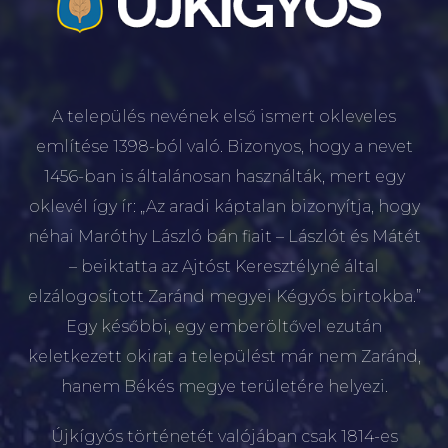
A település nevének első ismert okleveles
említése 1398-ból való. Bizonyos, hogy a nevet
1456-ban is általánosan használták, mert egy
oklevél így ír: „Az aradi káptalan bizonyítja, hogy
néhai Maróthy László bán fiait – Lászlót és Mátét
– beiktatta az Ajtóst Keresztélyné által
elzálogosított Zaránd megyei Kégyós birtokba.”
Egy későbbi, egy emberöltővel ezután
keletkezett okirat a települést már nem Zaránd,
hanem Békés megye területére helyezi.
Újkígyós történetét valójában csak 1814-es