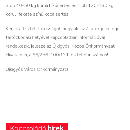
3 db 40-50 kg körüli hízósertés és 1 db 120-130 kg
körüli, fekete színű koca sertés.
Kérjük a tisztelt lakosságot, hogy aki az állatok jelenlegi
tartózkodási helyével kapcsolatban információval
rendelkezik, jelezze az Újkígyósi Közös Önkormányzati
Hivatalban, a 66/256-100/131-es telefonszámon!
Újkígyós Város Önkormányzata
Kapcsolódó
hírek