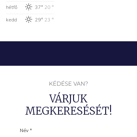
hétfő
37°
20 °
kedd
29°
23 °
KÉDÉSE VAN?
VÁRJUK
MEGKERESÉSÉT!