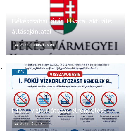
Békéscsabai Járási Hivatal aktuális
állásajánlatai
2026. augusztus 03.
HÍREK
I. fokú vízkorlátozás elrendelése
2026. július 31.