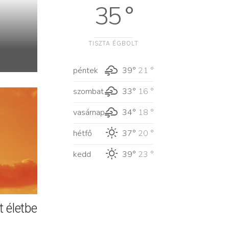
35 °
TISZTA ÉGBOLT
péntek
39°
21 °
szombat
33°
16 °
vasárnap
34°
18 °
hétfő
37°
20 °
kedd
39°
23 °
 életbe