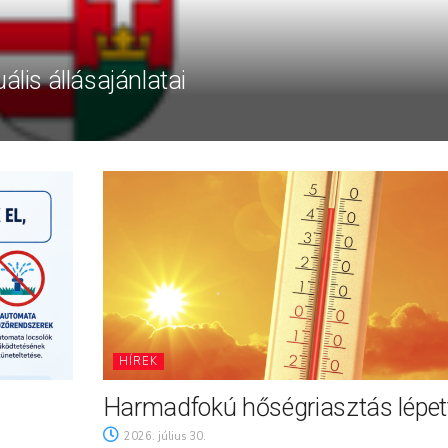
ális állásajánlatai
HÍREK
Harmadfokú hőségriasztás lépett
2026. július 30.