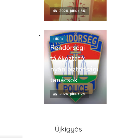
2026. július 30.
HÍREK
Rendőrségi
tájékoztató:
nyári biztonsági
tanácsok
2026. július 29.
Újkígyós