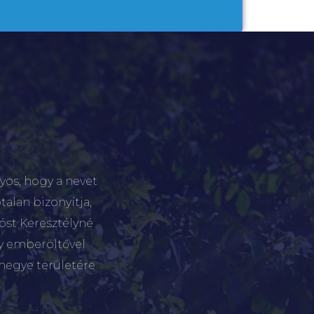
yos, hogy a nevet
talan bizonyítja,
tóst Keresztélyné
gy emberöltővel
megye területére