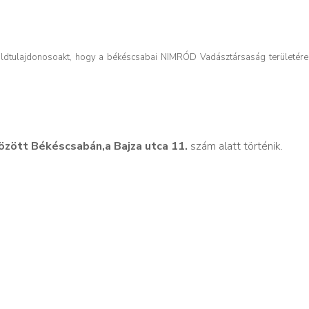
Földtulajdonosoakt, hogy a békéscsabai NIMRÓD Vadásztársaság területére
özött Békéscsabán,a Bajza utca 11.
szám alatt történik.