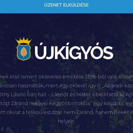
nek első ismert okleveles említése 1398-ból való. Bizon
lánosan használták, mert egy oklevél így ír: „Az aradi káp
hy László bán fiait – Lászlót és Mátét – beiktatta az Aj
sított Zaránd megyei Kégyós birtokba.” Egy későbbi, e
ett okirat a települést már nem Zaránd, hanem Békés 
helyezi.