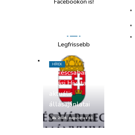
Facebookon is!
Legfrissebb
HÍREK
Békéscsabai
Járási Hivatal
aktuális
állásajánlatai
2026. augusztus 03.