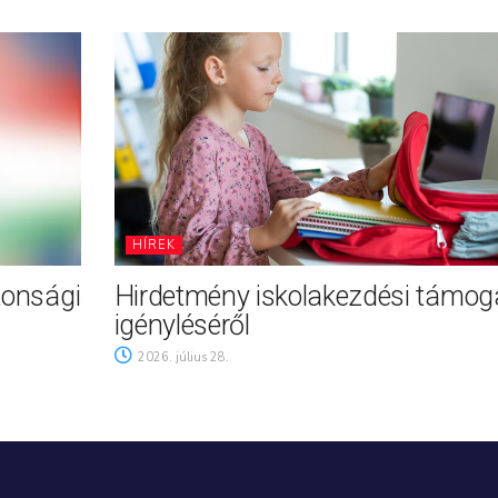
HÍREK
tonsági
Hirdetmény iskolakezdési támog
igényléséről
2026. július 28.