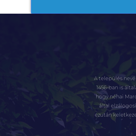
A település nevé
1456-ban is álta
hogy néhai Marót
által elzálogo
ezután keletkez