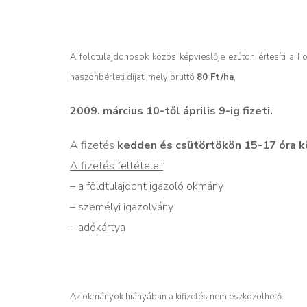
A földtulajdonosok közös képvieslője ezúton értesíti a 
haszonbérleti díjat, mely bruttó
80 Ft/ha
,
2009. március 10-től április 9-ig fizeti.
A fizetés
kedden és csütörtökön 15-17 óra k
A fizetés feltételei:
– a földtulajdont igazoló okmány
– személyi igazolvány
– adókártya
Az okmányok hiányában a kifizetés nem eszközölhető.