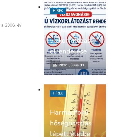
HÍREK
 a 2008. évi
I. fokú
vízkorlátozás
elrendelése
2026. július 31.
HÍREK
Harmadfokú
hőségriasztás
lépett életbe