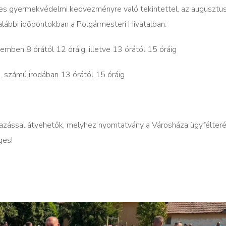
eres gyermekvédelmi kedvezményre való tekintettel, az augusztu
lábbi időpontokban a Polgármesteri Hivatalban:
mben 8 órától 12 óráig, illetve 13 órától 15 óráig
. számú irodában
13 órától 15 óráig
azással átvehetők, melyhez nyomtatvány a Városháza ügyfélter
ges!