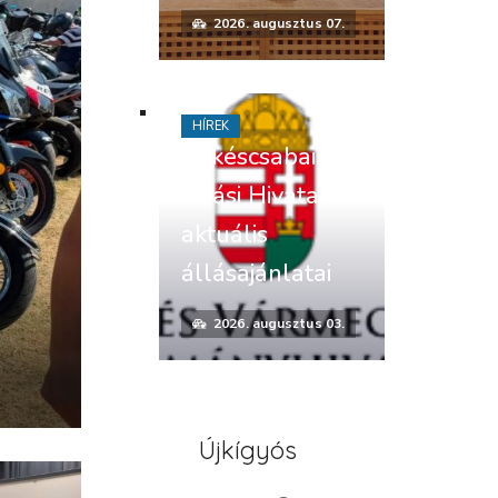
2026. augusztus 07.
HÍREK
Békéscsabai
Járási Hivatal
aktuális
állásajánlatai
2026. augusztus 03.
Újkígyós