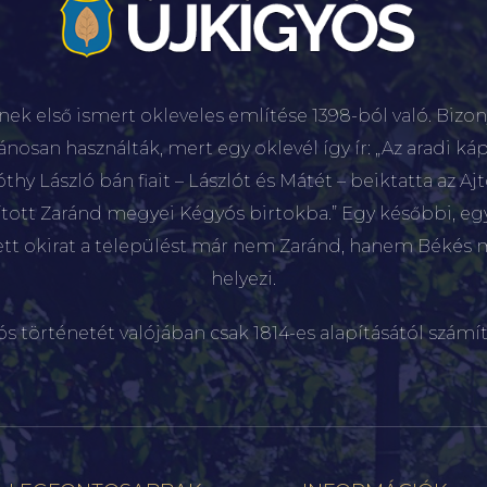
nek első ismert okleveles említése 1398-ból való. Bizon
lánosan használták, mert egy oklevél így ír: „Az aradi káp
hy László bán fiait – Lászlót és Mátét – beiktatta az Aj
sított Zaránd megyei Kégyós birtokba.” Egy későbbi, e
ett okirat a települést már nem Zaránd, hanem Békés 
helyezi.
ós történetét valójában csak 1814-es alapításától számít