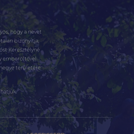
yos, hogy a nevet
talan bizonyítja,
tóst Keresztélyné
gy emberöltővel
megye területére
hatjuk.