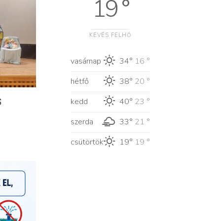
19 °
KEVÉS FELHŐ
vasárnap
34°
16 °
hétfő
38°
20 °
s
kedd
40°
23 °
szerda
33°
21 °
csütörtök
19°
19 °