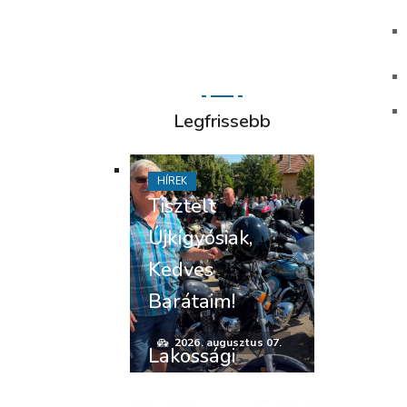
Legfrissebb
HÍREK
Tisztelt
Újkígyósiak,
Kedves
Barátaim!
2026. augusztus 07.
Lakossági
felhívás –