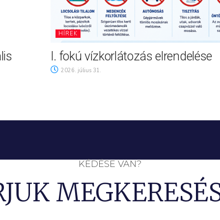
HÍREK
lis
I. fokú vízkorlátozás elrendelése
2026. július 31.
KÉDÉSE VAN?
RJUK MEGKERESÉS