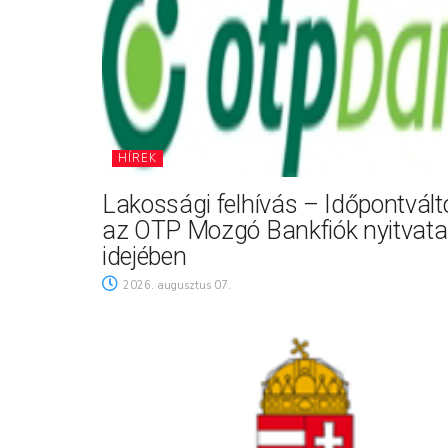
HÍREK
Lakossági felhívás – Időpontvál
az OTP Mozgó Bankfiók nyitvata
idejében
2026. augusztus 07.