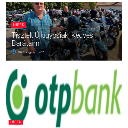
HÍREK
Tisztelt Újkígyósiak, Kedves
Barátaim!
2026. augusztus 07.
HÍREK