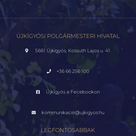
ÚJKÍGYÓSI POLGÁRMESTERI HIVATAL
5661 Újkígyós, Kossuth Lajos u. 41.
+36 66 256 100
Újkígyós a Fecebookon
kommunikacio@ujkigyos.hu
LEGFONTOSABBAK