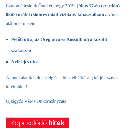
Ezúton értesítjük Önöket, hogy
2019. július 17-én (szerdán)
08:00 órától csőtörés miatt vízhiány tapasztalható
a város
alábbi területein:
Petőfi utca, az Öreg utca és Kossuth utca közötti
szakaszán
Nefelejcs utca
A munkálatok befejeztéig és a hiba elhárításáig kérjük szíves
türelmüket!
Újkígyós Város Önkormányzata
Kapcsolódó
hírek