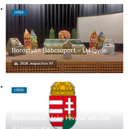
HÍREK
Borostyán Bábcsoport – Újkígyós
2026. augusztus 07.
HÍREK
Békéscsabai Járási Hivatal aktuális
állásajánlatai