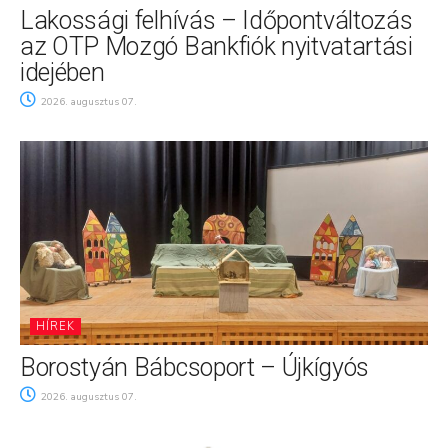
Lakossági felhívás – Időpontváltozás
az OTP Mozgó Bankfiók nyitvatartási
idejében
2026. augusztus 07.
HÍREK
Borostyán Bábcsoport – Újkígyós
2026. augusztus 07.