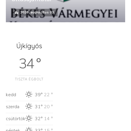
2026. augusztus 03.
Újkígyós
34 °
TISZTA ÉGBOLT
kedd
39°
22 °
szerda
31°
20 °
csütörtök
32°
14 °
péntek
33°
15 °