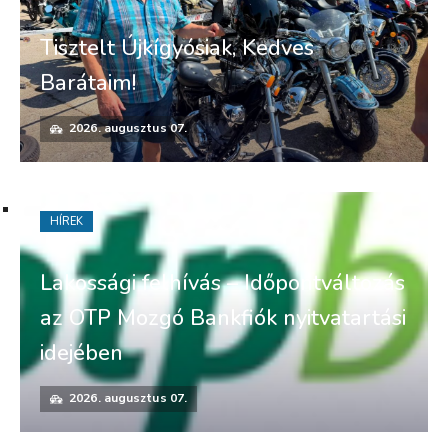
Tisztelt Újkígyósiak, Kedves
Barátaim!
2026. augusztus 07.
HÍREK
Lakossági felhívás – Időpontváltozás
az OTP Mozgó Bankfiók nyitvatartási
idejében
2026. augusztus 07.