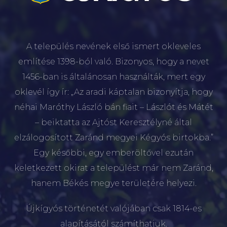
A település nevének első ismert okleveles
említése 1398-ból való. Bizonyos, hogy a nevet
1456-ban is általánosan használták, mert egy
oklevél így ír: „Az aradi káptalan bizonyítja, hogy
néhai Maróthy László bán fiait – Lászlót és Mátét
– beiktatta az Ajtóst Keresztélyné által
elzálogosított Zaránd megyei Kégyós birtokba.”
Egy későbbi, egy emberöltővel ezután
keletkezett okirat a települést már nem Zaránd,
hanem Békés megye területére helyezi.
Újkígyós történetét valójában csak 1814-es
alapításától számíthatjuk.