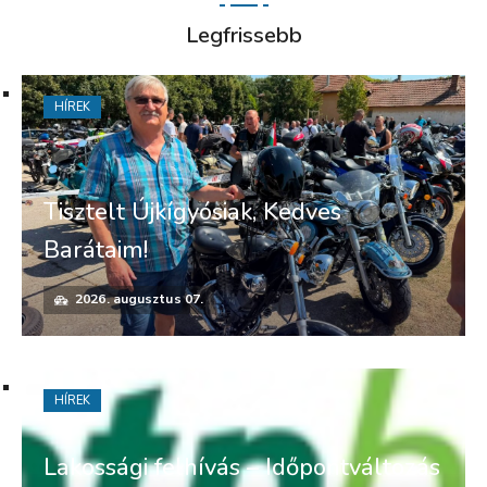
Legfrissebb
HÍREK
Tisztelt Újkígyósiak, Kedves
Barátaim!
2026. augusztus 07.
HÍREK
Lakossági felhívás – Időpontváltozás