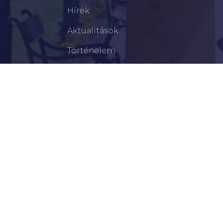
Hírek
Aktualitások
Történelem
Infrastruktúra
Szervezetek
Civil Szervezetek
Hasznos Linkek
LEGFRISSEBB
Tisztelt Újkígyósiak, Kedves Barátaim!
Lakossági Felhívás – Időpontváltozás Az OTP