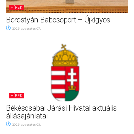
HÍREK
Borostyán Bábcsoport – Újkígyós
2026. augusztus 07.
HÍREK
Békéscsabai Járási Hivatal aktuális
állásajánlatai
2026. augusztus 03.