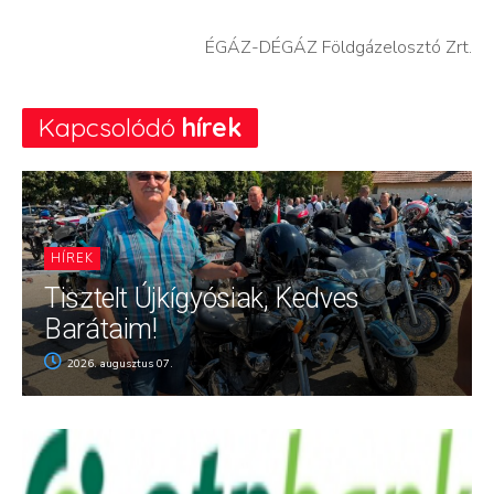
ÉGÁZ-DÉGÁZ Földgázelosztó Zrt.
Kapcsolódó
hírek
HÍREK
Tisztelt Újkígyósiak, Kedves
Barátaim!
2026. augusztus 07.