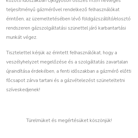
közötti időszakban Újkígyóson összes m3/h névleges
teljesítményű gázmérővel rendelkező felhasználókat
érintően, az üzemeltetésében lévő földgázszállító/elosztó
rendszeren gázszolgáltatási szünettel járó karbantartási
munkát végez.
Tisztelettel kérjük az érintett felhasználókat, hogy a
veszélyhelyzet megelőzése és a szolgáltatás zavartalan
újraindítása érdekében, a fenti időszakban a gázmérő előtti
főcsapot zárva tartani és a gázvételezést szüneteltetni
szíveskedjenek!
Türelmüket és megértésüket köszönjük!