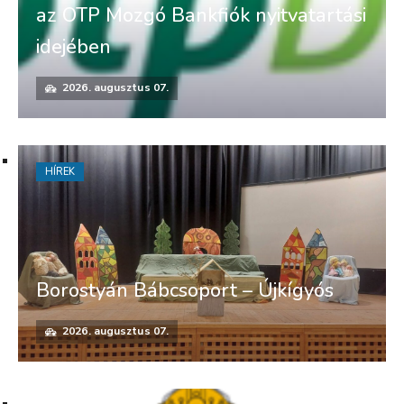
az OTP Mozgó Bankfiók nyitvatartási
idejében
2026. augusztus 07.
HÍREK
Borostyán Bábcsoport – Újkígyós
2026. augusztus 07.