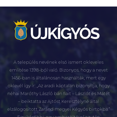
A település nevének első ismert okleveles
említése 1398-ból való. Bizonyos, hogy a nevet
1456-ban is általánosan használták, mert egy
oklevél így ír: „Az aradi káptalan bizonyítja, hogy
néhai Maróthy László bán fiait – Lászlót és Mátét
– beiktatta az Ajtóst Keresztélyné által
elzálogosított Zaránd megyei Kégyós birtokba.”