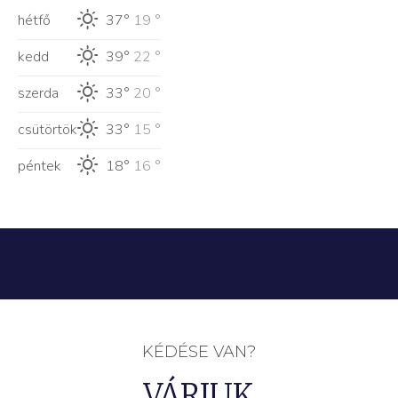
hétfő
37°
19 °
kedd
39°
22 °
szerda
33°
20 °
csütörtök
33°
15 °
péntek
18°
16 °
KÉDÉSE VAN?
VÁRJUK