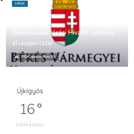
HÍREK
Békéscsabai Járási Hivatal aktuális
állásajánlatai
2026. augusztus 03.
Újkígyós
16 °
TISZTA ÉGBOLT