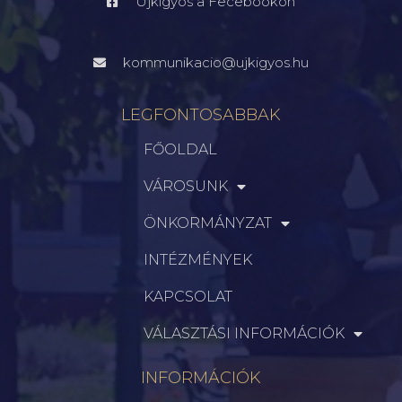
Újkígyós a Fecebookon
kommunikacio@ujkigyos.hu
LEGFONTOSABBAK
FŐOLDAL
VÁROSUNK
ÖNKORMÁNYZAT
INTÉZMÉNYEK
KAPCSOLAT
VÁLASZTÁSI INFORMÁCIÓK
INFORMÁCIÓK