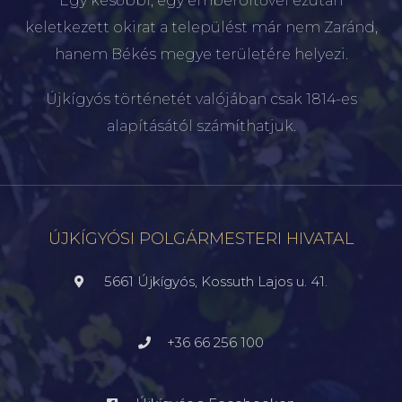
Egy későbbi, egy emberöltővel ezután
keletkezett okirat a települést már nem Zaránd,
hanem Békés megye területére helyezi.
Újkígyós történetét valójában csak 1814-es
alapításától számíthatjuk.
ÚJKÍGYÓSI POLGÁRMESTERI HIVATAL
5661 Újkígyós, Kossuth Lajos u. 41.
+36 66 256 100