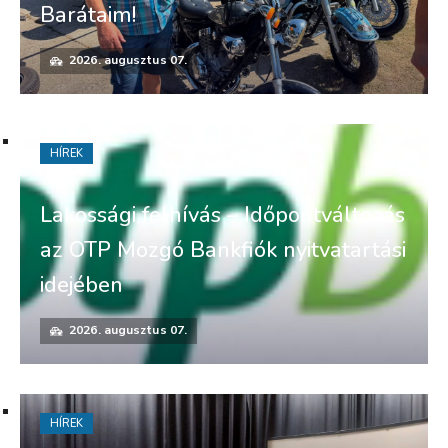
Barátaim!
2026. augusztus 07.
HÍREK
Lakossági felhívás – Időpontváltozás
az OTP Mozgó Bankfiók nyitvatartási
idejében
2026. augusztus 07.
HÍREK