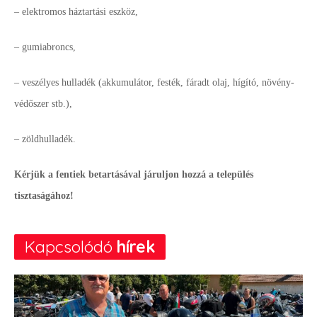
– elektromos háztartási eszköz,
– gumiabroncs,
– veszélyes hulladék (akkumulátor, festék, fáradt olaj, hígító, növény-
védőszer stb.),
– zöldhulladék.
Kérjük a fentiek betartásával járuljon hozzá a település
tisztaságához!
Kapcsolódó
hírek