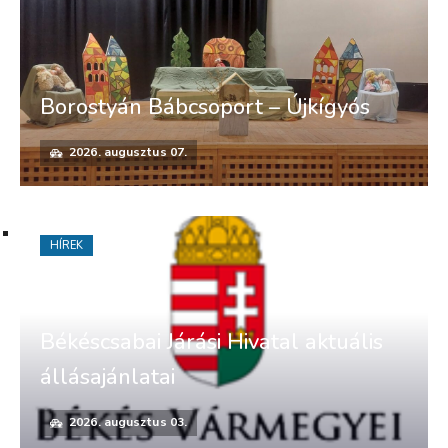
Borostyán Bábcsoport – Újkígyós
2026. augusztus 07.
HÍREK
Békéscsabai Járási Hivatal aktuális
állásajánlatai
2026. augusztus 03.