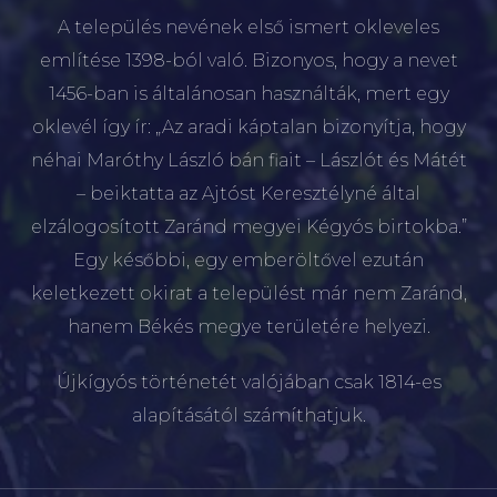
A település nevének első ismert okleveles
említése 1398-ból való. Bizonyos, hogy a nevet
1456-ban is általánosan használták, mert egy
oklevél így ír: „Az aradi káptalan bizonyítja, hogy
néhai Maróthy László bán fiait – Lászlót és Mátét
– beiktatta az Ajtóst Keresztélyné által
elzálogosított Zaránd megyei Kégyós birtokba.”
Egy későbbi, egy emberöltővel ezután
keletkezett okirat a települést már nem Zaránd,
hanem Békés megye területére helyezi.
Újkígyós történetét valójában csak 1814-es
alapításától számíthatjuk.