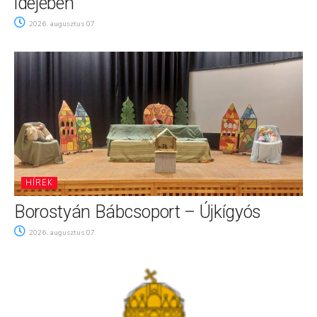
idejében
2026. augusztus 07.
HÍREK
Borostyán Bábcsoport – Újkígyós
2026. augusztus 07.