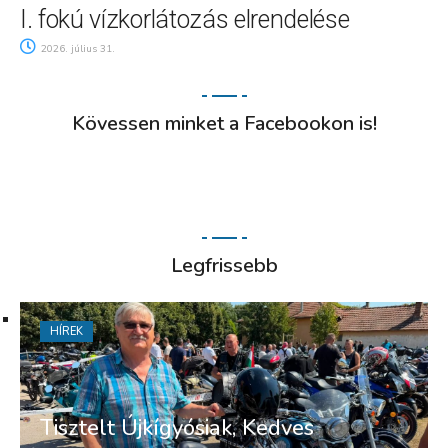
I. fokú vízkorlátozás elrendelése
2026. július 31.
Kövessen minket a Facebookon is!
Legfrissebb
HÍREK
Tisztelt Újkígyósiak, Kedves