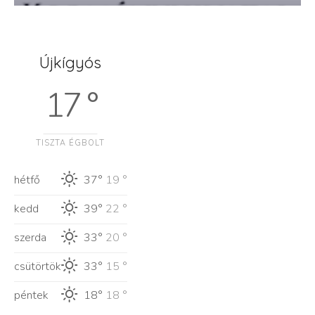
Újkígyós
17 °
TISZTA ÉGBOLT
hétfő
37°
19 °
kedd
39°
22 °
szerda
33°
20 °
csütörtök
33°
15 °
péntek
18°
18 °