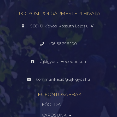
ÚJKÍGYÓSI POLGÁRMESTERI HIVATAL
5661 Újkígyós, Kossuth Lajos u. 41.
+36 66 256 100
Újkígyós a Fecebookon
kommunikacio@ujkigyos.hu
LEGFONTOSABBAK
FŐOLDAL
VÁROSUNK