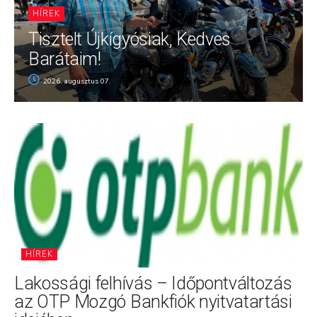
HÍREK
Tisztelt Újkígyósiak, Kedves
Barátaim!
2026. augusztus 07.
HÍREK
Lakossági felhívás – Időpontváltozás
az OTP Mozgó Bankfiók nyitvatartási