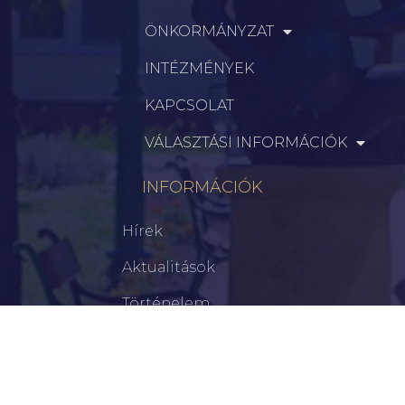
ÖNKORMÁNYZAT
INTÉZMÉNYEK
KAPCSOLAT
VÁLASZTÁSI INFORMÁCIÓK
INFORMÁCIÓK
Hírek
Aktualitások
Történelem
Infrastruktúra
Szervezetek