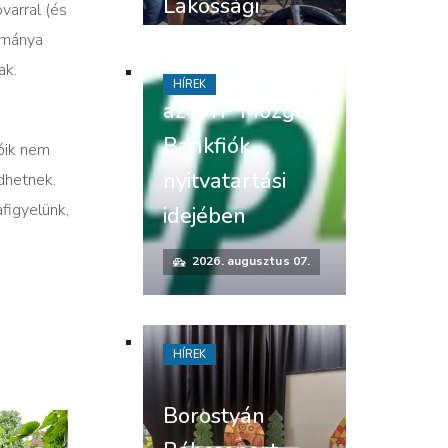
Lakossági
varral (és
felhívás –
lománya
ak.
Időpontváltozás
HÍREK
az OTP Mozgó
Bankfiók
óik nem
nyitvatartási
dhetnek.
figyelünk,
idejében
2026. augusztus 07.
HÍREK
Borostyán