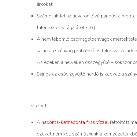
árkokat!
Számoljuk fel az udvaron lévő pangóvíz-megtar
túlöntözött virágalátét stb.)!
A nem lebomló csomagolóanyagok mértéktelen 
sajnos a szúnyog problémát is fokozza. A kidob
Az ezeken a helyeken összegyűlő – sokszor csa
Sajnos az esővízgyűjtő hordó is kedvez a szún
viszont
A
naponta-kétnaponta friss vízzel
feltöltött ma
ezeket nem kell száműznünk a környezetünkbő