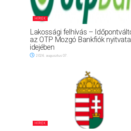
HÍREK
Lakossági felhívás – Időpontvál
az OTP Mozgó Bankfiók nyitvata
idejében
2026. augusztus 07.
HÍREK