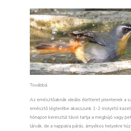
Továbbá:
Az emésztőaknák ideális életteret jelentenek a s
emésztő légterébe akasszunk 1-2 molyirtó kazett
hónapon keresztül távol tartja a megbújó vagy p
lárvák, de a nappalra párás, árnyékos helyekre hú