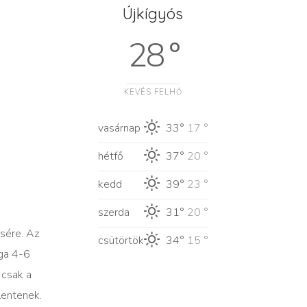
Újkígyós
28 °
KEVÉS FELHŐ
vasárnap
33°
17 °
hétfő
37°
20 °
kedd
39°
23 °
szerda
31°
20 °
ésére. Az
csütörtök
34°
15 °
aga 4-6
 csak a
lentenek.