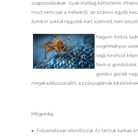
szaporodásának. Gyakorlatilag kéthetente irthatná
most nemcsak a méhekről, de számos egyéb hasznos
ilyenkor sokkal nagyobb kárt szenved, nem beszél
Nagyon fontos tudn
oxigénhiányos vize
vagy kevéssé képese
Nem is gondolnánk, 
gondos gazdái vagy
megakadályozásáért, a szúnyoglárvák kikeléséne
Mégpedig:
Folyamatosan ellenőrizzük és tartsuk karban a h