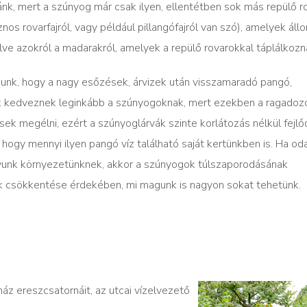
nk, mert a szúnyog már csak ilyen, ellentétben sok más repülő ro
 rovarfajról, vagy például pillangófajról van szó), amelyek ál
ve azokról a madarakról, amelyek a repülő rovarokkal táplálkozn
unk, hogy a nagy esőzések, árvizek után visszamaradó pangó,
k kedveznek leginkább a szúnyogoknak, mert ezekben a ragadoz
k megélni, ezért a szúnyoglárvák szinte korlátozás nélkül fejlő
hogy mennyi ilyen pangó víz található saját kertünkben is. Ha oda
unk környezetünknek, akkor a szúnyogok túlszaporodásának
k csökkentése érdekében, mi magunk is nagyon sokat tehetünk.
áz ereszcsatornáit, az utcai vízelvezető