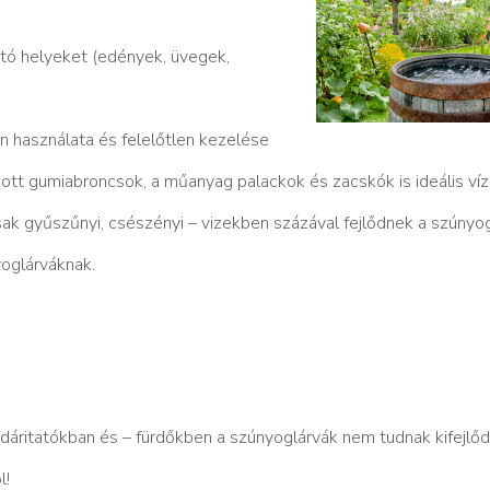
tó helyeket (edények, üvegek,
használata és felelőtlen kezelése
ott gumiabroncsok, a műanyag palackok és zacskók is ideális víz
k gyűszűnyi, csészényi – vizekben százával fejlődnek a szúnyog
yoglárváknak.
dáritatókban és – fürdőkben a szúnyoglárvák nem tudnak kifejlődn
l!