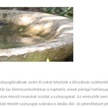
zúnyoglárváknak, ezért itt sokat tehetünk a létszámuk csökkent
át (az élelmiszerboltokban is kapható), ennek párolgó hatóany
etézni érkező rovarokat, köztük a szúnyogokat. Az emésztők nem
zódó felnőtt szúnyogok számára is ideális élő- és pihenőhelyet je