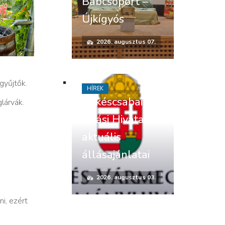
Bábcsoport –
Újkígyós
2026. augusztus 07.
gyűjtők.
HÍREK
Békéscsabai
lárvák.
Járási Hivatal
aktuális
állásajánlatai
2026. augusztus 03.
i, ezért