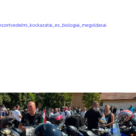
eszetvedelmi_kockazatai_es_biologiai_megoldasai