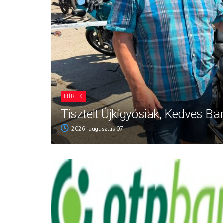
HÍREK
Tisztelt Újkígyósiak, Kedves Ba
2026. augusztus 07.