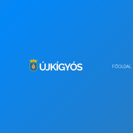
FŐOLDAL