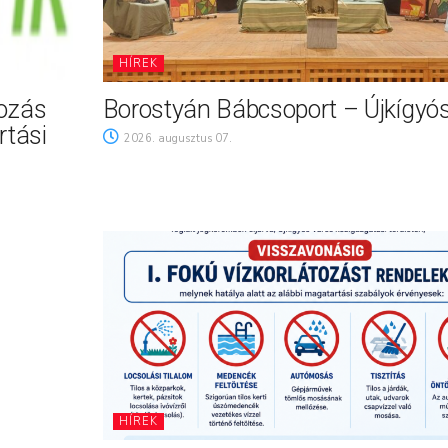
HÍREK
tozás
Borostyán Bábcsoport – Újkígyó
rtási
2026. augusztus 07.
HÍREK