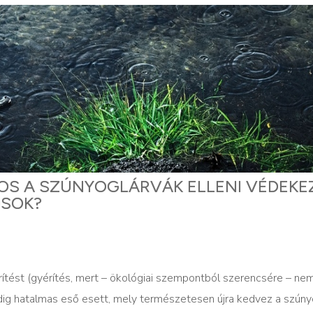
S A SZÚNYOGLÁRVÁK ELLENI VÉDEKEZ
OSOK?
ést (gyérítés, mert – ökológiai szempontból szerencsére – nem i
 pedig hatalmas eső esett, mely természetesen újra kedvez a szún