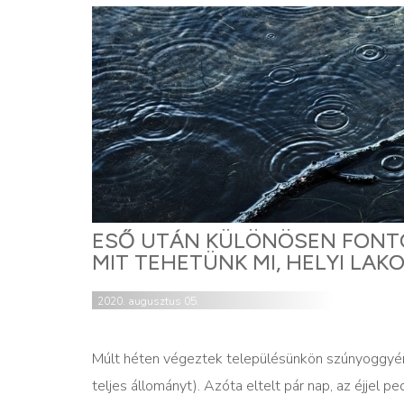
ESŐ UTÁN KÜLÖNÖSEN FONTO
MIT TEHETÜNK MI, HELYI LAK
2020. augusztus 05.
Múlt héten végeztek településünkön szúnyoggyérít
teljes állományt). Azóta eltelt pár nap, az éjjel