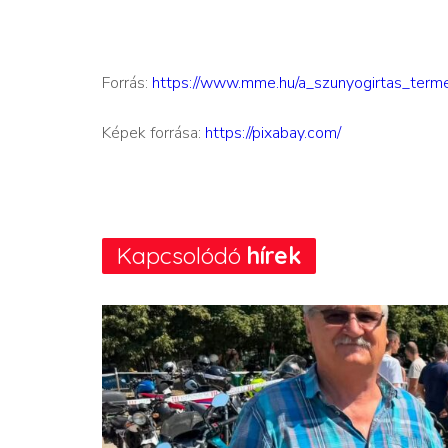
Forrás:
https://www.mme.hu/a_szunyogirtas_term
Képek forrása:
https://pixabay.com/
Kapcsolódó
hírek