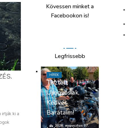
Kövessen minket a
Facebookon is!
Legfrissebb
ÉS.
HÍREK
Tisztelt
Újkígyósiak,
Kedves
Barátaim!
rtják ki a
yogok
2026. augusztus 07.