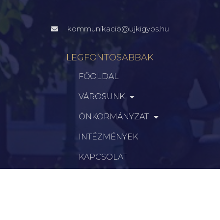
kommunikacio@ujkigyos.hu
LEGFONTOSABBAK
FŐOLDAL
VÁROSUNK
ÖNKORMÁNYZAT
INTÉZMÉNYEK
KAPCSOLAT
VÁLASZTÁSI INFORMÁCIÓK
INFORMÁCIÓK