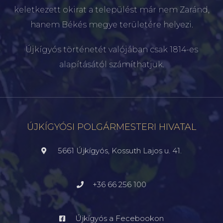
keletkezett okirat a települést már nem Zaránd,
hanem Békés megye területére helyezi.
Újkígyós történetét valójában csak 1814-es
alapításától számíthatjuk.
ÚJKÍGYÓSI POLGÁRMESTERI HIVATAL
5661 Újkígyós, Kossuth Lajos u. 41.
+36 66 256 100
Újkígyós a Fecebookon