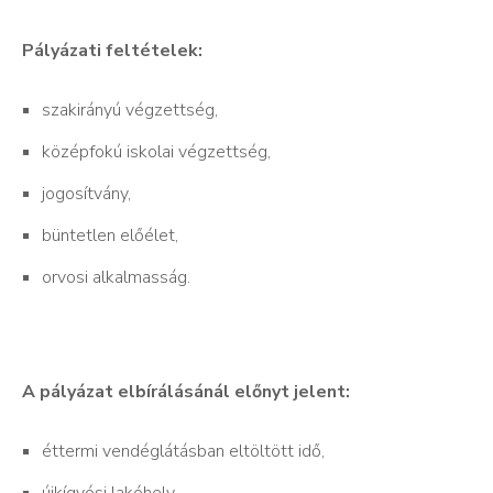
Pályázati feltételek:
szakirányú végzettség,
középfokú iskolai végzettség,
jogosítvány,
büntetlen előélet,
orvosi alkalmasság.
A pályázat elbírálásánál előnyt jelent:
éttermi vendéglátásban eltöltött idő,
újkígyósi lakóhely.