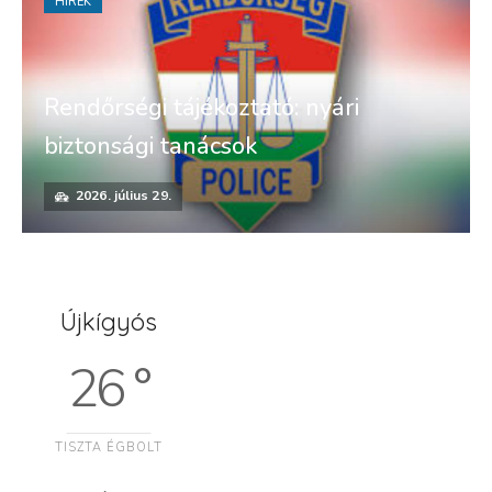
HÍREK
Rendőrségi tájékoztató: nyári
biztonsági tanácsok
2026. július 29.
Újkígyós
26 °
TISZTA ÉGBOLT