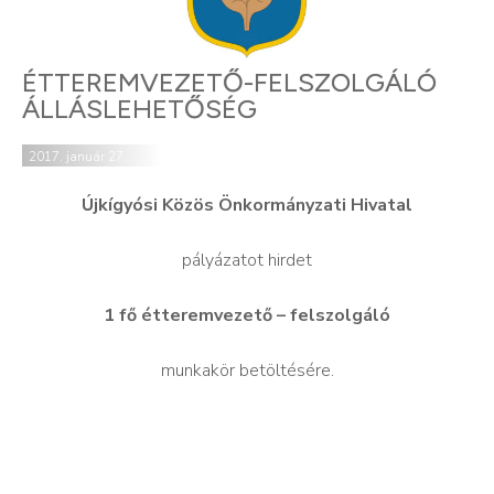
ÉTTEREMVEZETŐ-FELSZOLGÁLÓ
ÁLLÁSLEHETŐSÉG
2017. január 27.
Újkígyósi Közös Önkormányzati Hivatal
pályázatot hirdet
1 fő étteremvezető – felszolgáló
munkakör betöltésére.