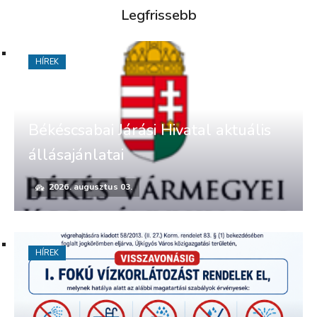
Legfrissebb
HÍREK
Békéscsabai Járási Hivatal aktuális
állásajánlatai
2026. augusztus 03.
HÍREK