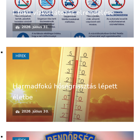
I. fokú vízkorlátozás elrendelése
2026. július 31.
HÍREK
Harmadfokú hőségriasztás lépett
életbe
2026. július 30.