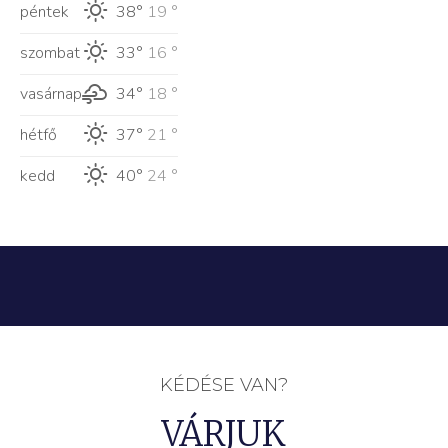
péntek
38°
19 °
szombat
33°
16 °
vasárnap
34°
18 °
hétfő
37°
21 °
kedd
40°
24 °
KÉDÉSE VAN?
VÁRJUK