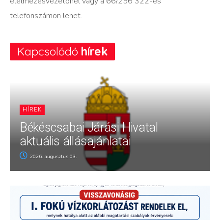
élelmezésvezetőnél vagy a 66/256 322-es
telefonszámon lehet.
Kapcsolódó
hírek
HÍREK
Békéscsabai Járási Hivatal
aktuális állásajánlatai
2026. augusztus 03.