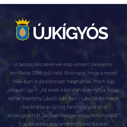
A település nevének első ismert okleveles
említése 1398-ból való. Bizonyos, hogy a nevet
1456-ban is általánosan használták, mert egy
oklevél így ír: „Az aradi káptalan bizonyítja, hogy
néhai Maróthy László bán fiait – Lászlót és Mátét
– beiktatta az Ajtóst Keresztélyné által
elzálogosított Zaránd megyei Kégyós birtokba.”
Egy későbbi, egy emberöltővel ezután