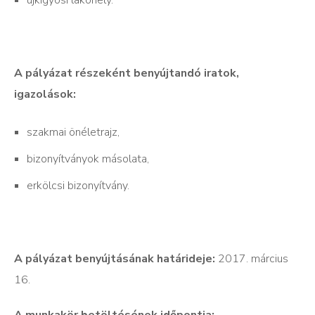
A pályázat részeként benyújtandó iratok,
igazolások:
szakmai önéletrajz,
bizonyítványok másolata,
erkölcsi bizonyítvány.
A pályázat benyújtásának határideje:
2017. március
16.
A munkakör betöltésének időpontja: