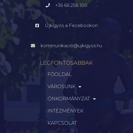
+36 66 256 100
Újkígyós a Fecebookon
kommunikacio@ujkigyos.hu
LEGFONTOSABBAK
FŐOLDAL
VÁROSUNK
ÖNKORMÁNYZAT
INTÉZMÉNYEK
KAPCSOLAT