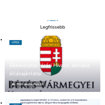
Legfrissebb
HÍREK
Békéscsabai Járási Hivatal aktuális
állásajánlatai
2026. augusztus 03.