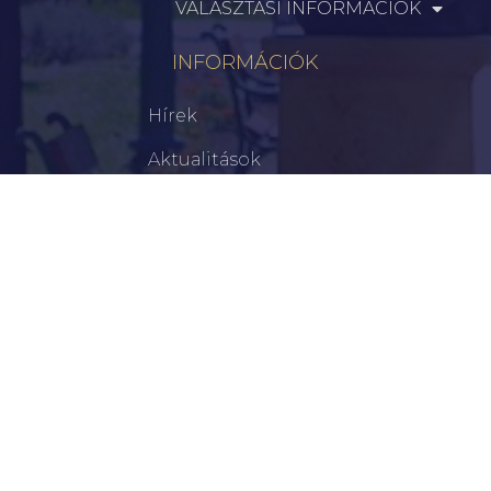
VÁLASZTÁSI INFORMÁCIÓK
INFORMÁCIÓK
Hírek
Aktualitások
Történelem
Infrastruktúra
Szervezetek
Civil Szervezetek
Hasznos Linkek
LEGFRISSEBB