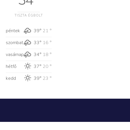
34 °
TISZTA ÉGBOLT
péntek
39°
21 °
szombat
33°
16 °
vasárnap
34°
18 °
hétfő
37°
20 °
kedd
39°
23 °