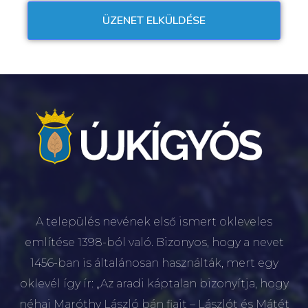
A település nevének első ismert okleveles
említése 1398-ból való. Bizonyos, hogy a nevet
1456-ban is általánosan használták, mert egy
oklevél így ír: „Az aradi káptalan bizonyítja, hogy
néhai Maróthy László bán fiait – Lászlót és Mátét