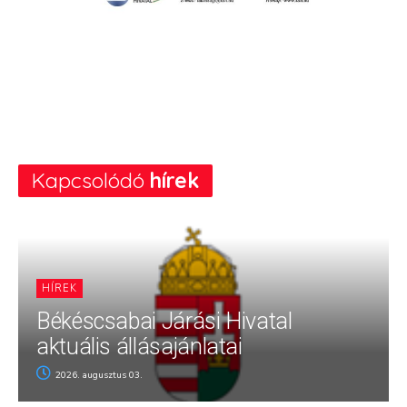
Kapcsolódó
hírek
HÍREK
Békéscsabai Járási Hivatal
aktuális állásajánlatai
2026. augusztus 03.