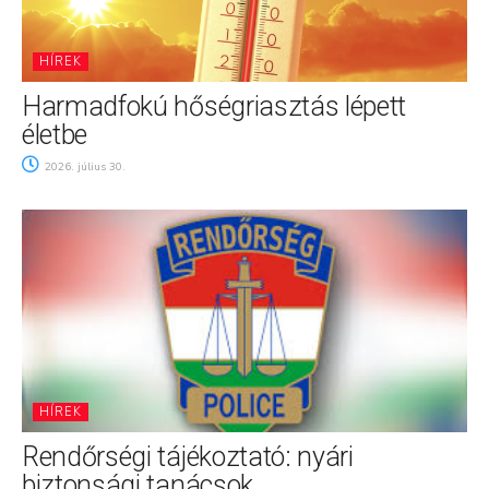
HÍREK
Harmadfokú hőségriasztás lépett
életbe
2026. július 30.
HÍREK
Rendőrségi tájékoztató: nyári
biztonsági tanácsok