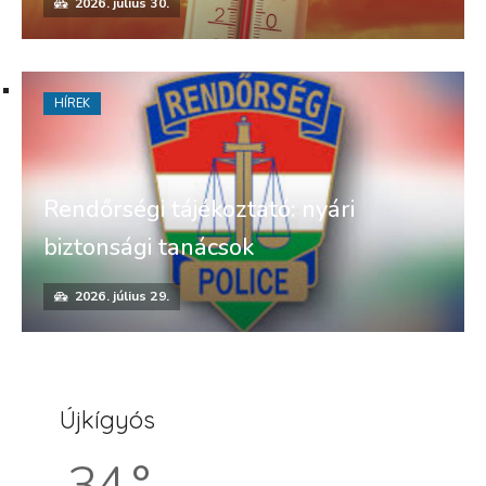
2026. július 30.
HÍREK
Rendőrségi tájékoztató: nyári
biztonsági tanácsok
2026. július 29.
Újkígyós