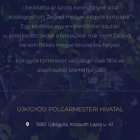
– beiktatta az Ajtóst Keresztélyné által
elzálogosított Zaránd megyei Kégyós birtokba.”
Egy későbbi, egy emberöltővel ezután
keletkezett okirat a települést már nem Zaránd,
hanem Békés megye területére helyezi.
Újkígyós történetét valójában csak 1814-es
alapításától számíthatjuk.
ÚJKÍGYÓSI POLGÁRMESTERI HIVATAL
5661 Újkígyós, Kossuth Lajos u. 41.