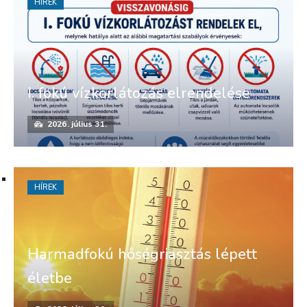
HÍREK
I. fokú vízkorlátozás elrendelése
2026. július 31.
HÍREK
Harmadfokú hőségriasztás lépett
életbe