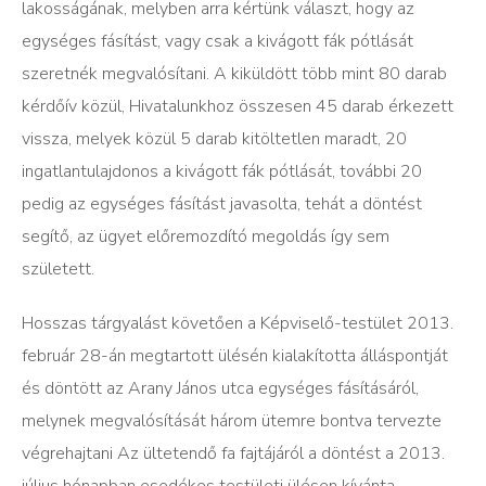
lakosságának, melyben arra kértünk választ, hogy az
egységes fásítást, vagy csak a kivágott fák pótlását
szeretnék megvalósítani. A kiküldött több mint 80 darab
kérdőív közül, Hivatalunkhoz összesen 45 darab érkezett
vissza, melyek közül 5 darab kitöltetlen maradt, 20
ingatlantulajdonos a kivágott fák pótlását, további 20
pedig az egységes fásítást javasolta, tehát a döntést
segítő, az ügyet előremozdító megoldás így sem
született.
Hosszas tárgyalást követően a Képviselő-testület 2013.
február 28-án megtartott ülésén kialakította álláspontját
és döntött az Arany János utca egységes fásításáról,
melynek megvalósítását három ütemre bontva tervezte
végrehajtani Az ültetendő fa fajtájáról a döntést a 2013.