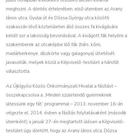
július hónapban esedékes testületi ülésen kívánta
meghozni. A döntés értelmében, első ütemben az Arany
János utca, Gyulai út és Dózsa György utca közötti
szakaszán lévő közterületen álló összes fa kivágására
került sor a lakosság bevonásával. A kivágott fák helyére a
szakemberek az utcaképbe illő fák (hárs, kőris,
madárberkenye, díszkörte vagy galagonya) ültetését
javasolták, melyek közül a Képviselő-testület a hársfát
választotta.
Az Újkígyósi Közös Önkormányzati Hivatal a fásítást –
összekapcsolva a „Minden születendő gyermeknek
ültessünk egy fát” programmal – 2013. november 16-án
végezte el. 2014. évben a fásítás folytatásaként (második
ütemként) a január 27-én megtartott ülésen a Képviselő-
testület úgy döntött, hogy az Arany János utca, Dózsa