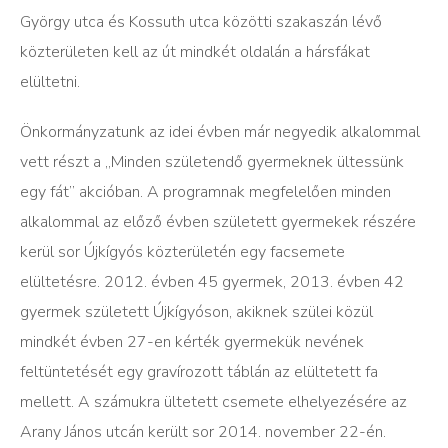
György utca és Kossuth utca közötti szakaszán lévő
közterületen kell az út mindkét oldalán a hársfákat
elültetni.
Önkormányzatunk az idei évben már negyedik alkalommal
vett részt a „Minden születendő gyermeknek ültessünk
egy fát” akcióban. A programnak megfelelően minden
alkalommal az előző évben született gyermekek részére
kerül sor Újkígyós közterületén egy facsemete
elültetésre. 2012. évben 45 gyermek, 2013. évben 42
gyermek született Újkígyóson, akiknek szülei közül
mindkét évben 27-en kérték gyermekük nevének
feltüntetését egy gravírozott táblán az elültetett fa
mellett. A számukra ültetett csemete elhelyezésére az
Arany János utcán került sor 2014. november 22-én.