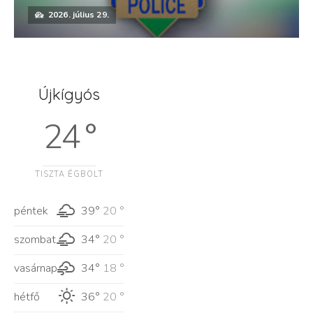
2026. július 29.
Újkígyós
24 °
TISZTA ÉGBOLT
péntek
39°
20 °
szombat
34°
20 °
vasárnap
34°
18 °
hétfő
36°
20 °