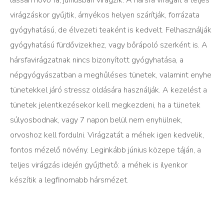
lassan növő fa, júniusban virágzik. A hársfa virágait a teljes
virágzáskor gyűjtik, árnyékos helyen szárítják, forrázata
gyógyhatású, de élvezeti teaként is kedvelt. Felhasználják
gyógyhatású fürdővizekhez, vagy bőrápoló szerként is. A
hársfavirágzatnak nincs bizonyított gyógyhatása, a
népgyógyászatban a meghűléses tünetek, valamint enyhe
tünetekkel járó stressz oldására használják. A kezelést a
tünetek jelentkezésekor kell megkezdeni, ha a tünetek
súlyosbodnak, vagy 7 napon belül nem enyhülnek,
orvoshoz kell fordulni. Virágzatát a méhek igen kedvelik,
fontos mézelő növény. Leginkább június közepe táján, a
teljes virágzás idején gyűjthető: a méhek is ilyenkor
készítik a legfinomabb hársmézet.