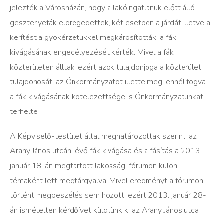
jelezték a Városházán, hogy a lakóingatlanuk előtt álló
gesztenyefák elöregedettek, két esetben a járdát illetve a
kerítést a gyökérzetükkel megkárosították, a fák
kivágásának engedélyezését kérték. Mivel a fák
közterületen álltak, ezért azok tulajdonjoga a közterület
tulajdonosát, az Önkormányzatot illette meg, ennél fogva
a fák kivágásának kötelezettsége is Önkormányzatunkat
terhelte.
A Képviselő-testület által meghatározottak szerint, az
Arany János utcán lévő fák kivágása és a fásítás a 2013.
január 18-án megtartott lakossági fórumon külön
témaként lett megtárgyalva. Mivel eredményt a fórumon
történt megbeszélés sem hozott, ezért 2013. január 28-
án ismételten kérdőívet küldtünk ki az Arany János utca