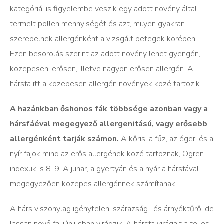
kategóriái is figyelembe veszik egy adott növény által
termelt pollen mennyiségét és azt, milyen gyakran
szerepelnek allergénként a vizsgált betegek körében.
Ezen besorolás szerint az adott növény lehet gyengén,
közepesen, erősen, illetve nagyon erősen allergén. A
hársfa itt a közepesen allergén növények közé tartozik.
A hazánkban őshonos fák többsége azonban vagy a
hársfáéval megegyező allergenitású, vagy erősebb
allergénként tarják számon.
A kőris, a fűz, az éger, és a
nyír fajok mind az erős allergének közé tartoznak, Ogren-
indexük is 8-9. A juhar, a gyertyán és a nyár a hársfával
megegyezően közepes allergénnek számítanak.
A hárs viszonylag igénytelen, szárazság- és árnyéktűrő, de