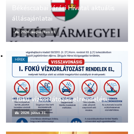
Békéscsabai Járási Hivatal aktuális
állásajánlatai
2026. augusztus 03.
HÍREK
I. fokú vízkorlátozás elrendelése
2026. július 31.