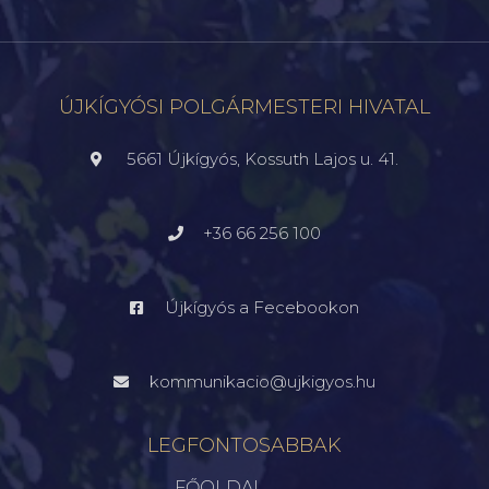
ÚJKÍGYÓSI POLGÁRMESTERI HIVATAL
5661 Újkígyós, Kossuth Lajos u. 41.
+36 66 256 100
Újkígyós a Fecebookon
kommunikacio@ujkigyos.hu
LEGFONTOSABBAK
FŐOLDAL