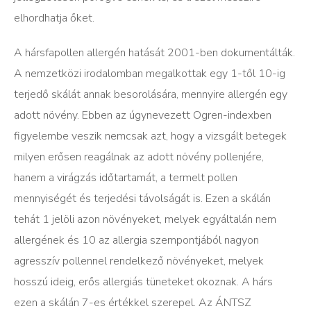
elhordhatja őket.
A hársfapollen allergén hatását 2001-ben dokumentálták.
A nemzetközi irodalomban megalkottak egy 1-től 10-ig
terjedő skálát annak besorolására, mennyire allergén egy
adott növény. Ebben az úgynevezett Ogren-indexben
figyelembe veszik nemcsak azt, hogy a vizsgált betegek
milyen erősen reagálnak az adott növény pollenjére,
hanem a virágzás időtartamát, a termelt pollen
mennyiségét és terjedési távolságát is. Ezen a skálán
tehát 1 jelöli azon növényeket, melyek egyáltalán nem
allergének és 10 az allergia szempontjából nagyon
agresszív pollennel rendelkező növényeket, melyek
hosszú ideig, erős allergiás tüneteket okoznak. A hárs
ezen a skálán 7-es értékkel szerepel. Az ÁNTSZ