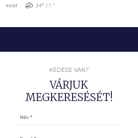
kedd
24°
23 °
KÉDÉSE VAN?
VÁRJUK
MEGKERESÉSÉT!