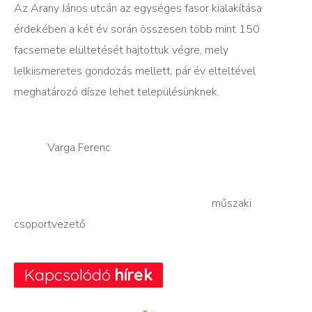
Az Arany János utcán az egységes fasor kialakítása
érdekében a két év során összesen több mint 150
facsemete elültetését hajtottuk végre, mely
lelkiismeretes gondozás mellett, pár év elteltével
meghatározó dísze lehet településünknek.
Varga Ferenc
műszaki
csoportvezető
Kapcsolódó
hírek