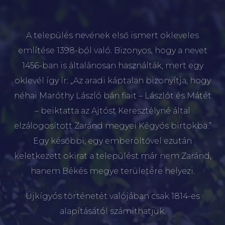
A település nevének első ismert okleveles
említése 1398-ból való. Bizonyos, hogy a nevet
1456-ban is általánosan használták, mert egy
oklevél így ír: „Az aradi káptalan bizonyítja, hogy
néhai Maróthy László bán fiait – Lászlót és Mátét
– beiktatta az Ajtóst Keresztélyné által
elzálogosított Zaránd megyei Kégyós birtokba.”
Egy későbbi, egy emberöltővel ezután
keletkezett okirat a települést már nem Zaránd,
hanem Békés megye területére helyezi.
Újkígyós történetét valójában csak 1814-es
alapításától számíthatjuk.