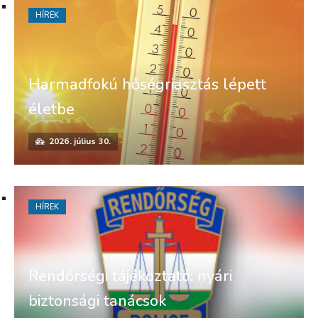
HÍREK
Harmadfokú hőségriasztás lépett
életbe
2026. július 30.
HÍREK
Rendőrségi tájékoztató: nyári
biztonsági tanácsok