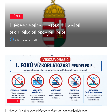
HÍREK
Békéscsabai Járási Hivatal
aktuális állásajánlatai
2026. augusztus 03.
HÍREK
I. fokú vízkorlátozás elrendelése