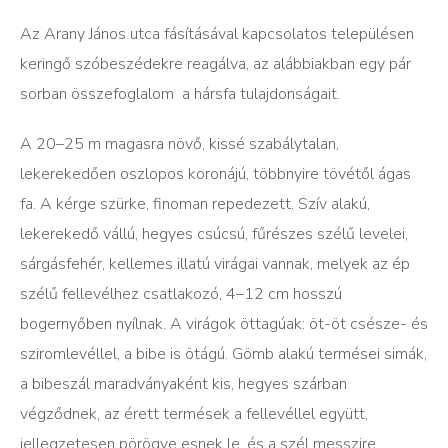
Az Arany János utca fásításával kapcsolatos településen
keringő szóbeszédekre reagálva, az alábbiakban egy pár
sorban összefoglalom a hársfa tulajdonságait.
A 20–25 m magasra növő, kissé szabálytalan,
lekerekedően oszlopos koronájú, többnyire tövétől ágas
fa. A kérge szürke, finoman repedezett. Szív alakú,
lekerekedő vállú, hegyes csúcsú, fűrészes szélű levelei,
sárgásfehér, kellemes illatú virágai vannak, melyek az ép
szélű fellevélhez csatlakozó, 4–12 cm hosszú
bogernyőben nyílnak. A virágok öttagúak: öt-öt csésze- és
sziromlevéllel, a bibe is ötágú. Gömb alakú termései simák,
a bibeszál maradványaként kis, hegyes szárban
végződnek, az érett termések a fellevéllel együtt,
jellegzetesen pörögve esnek le, és a szél messzire