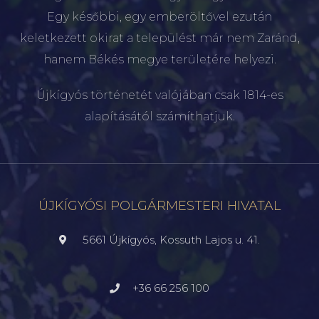
Egy későbbi, egy emberöltővel ezután
keletkezett okirat a települést már nem Zaránd,
hanem Békés megye területére helyezi.
Újkígyós történetét valójában csak 1814-es
alapításától számíthatjuk.
ÚJKÍGYÓSI POLGÁRMESTERI HIVATAL
5661 Újkígyós, Kossuth Lajos u. 41.
+36 66 256 100