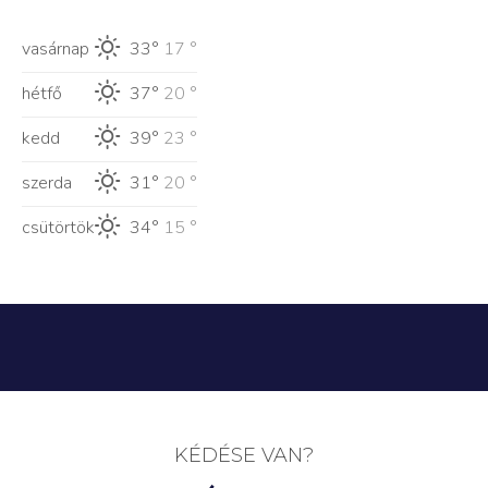
vasárnap
33°
17 °
hétfő
37°
20 °
kedd
39°
23 °
szerda
31°
20 °
csütörtök
34°
15 °
KÉDÉSE VAN?