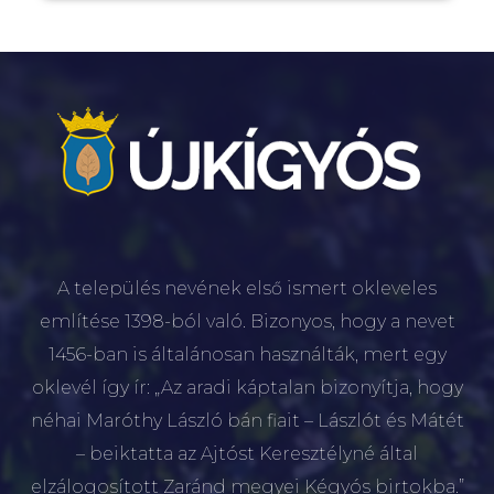
A település nevének első ismert okleveles
említése 1398-ból való. Bizonyos, hogy a nevet
1456-ban is általánosan használták, mert egy
oklevél így ír: „Az aradi káptalan bizonyítja, hogy
néhai Maróthy László bán fiait – Lászlót és Mátét
– beiktatta az Ajtóst Keresztélyné által
elzálogosított Zaránd megyei Kégyós birtokba.”