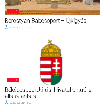
HÍREK
Borostyán Bábcsoport – Újkígyós
2026. augusztus 07.
HÍREK
Békéscsabai Járási Hivatal aktuális
állásajánlatai
2026. augusztus 03.