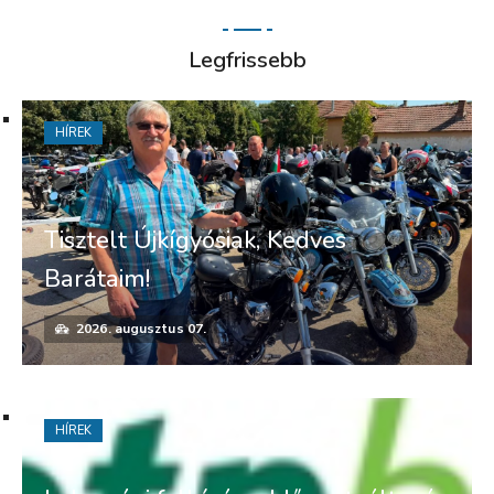
Legfrissebb
HÍREK
Tisztelt Újkígyósiak, Kedves
Barátaim!
2026. augusztus 07.
HÍREK