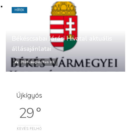
HÍREK
Békéscsabai Járási Hivatal aktuális
állásajánlatai
2026. augusztus 03.
Újkígyós
29 °
KEVÉS FELHŐ