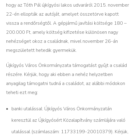
hogy az Tóth Pál újkígyósi lakos udvaráról 2015. november
22-én ellopták az autóját, amelyet összetörve kapott
vissza a rendőrségtől. A gépjármű javítási költsége 180 –
200.000 Ft, amely költség kifizetése különösen nagy
nehézséget okoz a családnak, mivel november 26-án
megszületett hetedik gyermekük.
Újkígyós Város Önkormányzata támogatást gyűjt a család
részére. Kérjük, hogy aki ebben a nehéz helyzetben
anyagilag támogatni tudná a családot, az alábbi módokon
teheti ezt meg:
banki utalással: Újkígyós Város Önkormányzatán
keresztül az Újkígyósért Közalapítvány számlájára való
utalással (számlaszám: 11733199-20010379). Kérjük,