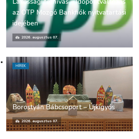
Lakossági felhívás – Időpontváltozás
az OTP Mozgó Bankfiók nyitvatartási
idejében
2026. augusztus 07.
HÍREK
Borostyán Bábcsoport – Újkígyós
2026. augusztus 07.