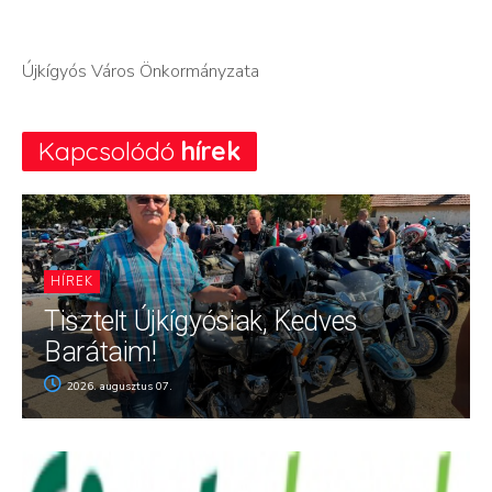
Újkígyós Város Önkormányzata
Kapcsolódó
hírek
HÍREK
Tisztelt Újkígyósiak, Kedves
Barátaim!
2026. augusztus 07.