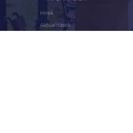
Hírek
Aktualitások
Történelem
Infrastruktúra
Szervezetek
Civil Szervezetek
Hasznos Linkek
LEGFRISSEBB
Tisztelt Újkígyósiak, Kedves Barátaim!