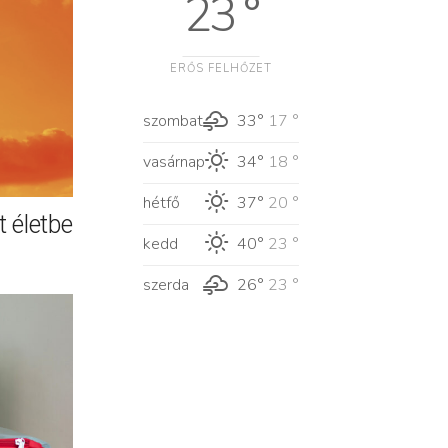
23 °
ERŐS FELHŐZET
szombat
33°
17 °
vasárnap
34°
18 °
hétfő
37°
20 °
 életbe
kedd
40°
23 °
szerda
26°
23 °