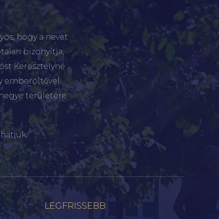
yos, hogy a nevet
talan bizonyítja,
tóst Keresztélyné
gy emberöltővel
megye területére
hatjuk.
LEGFRISSEBB