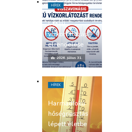
HÍREK
I. fokú
vízkorlátozás
elrendelése
2026. július 31.
HÍREK
Harmadfokú
hőségriasztás
lépett életbe