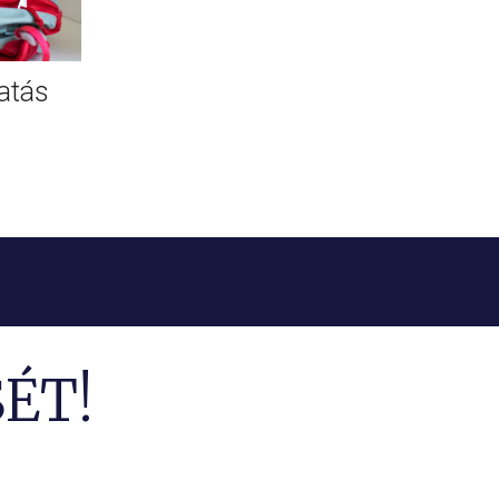
atás
ÉT!