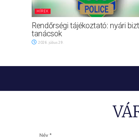
HÍREK
Rendőrségi tájékoztató: nyári biz
tanácsok
2026. július 29.
VÁ