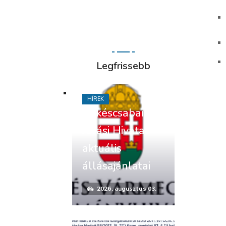
Legfrissebb
HÍREK
Békéscsabai
Járási Hivatal
aktuális
állásajánlatai
2026. augusztus 03.