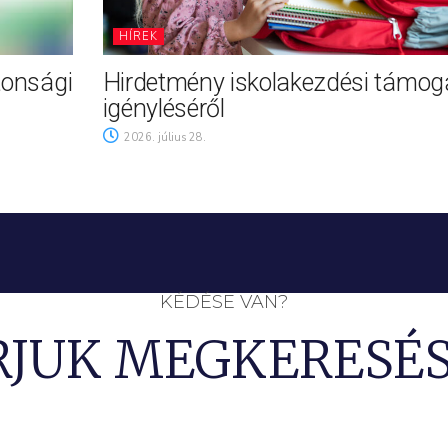
HÍREK
tonsági
Hirdetmény iskolakezdési támog
igényléséről
2026. július 28.
KÉDÉSE VAN?
RJUK MEGKERESÉS