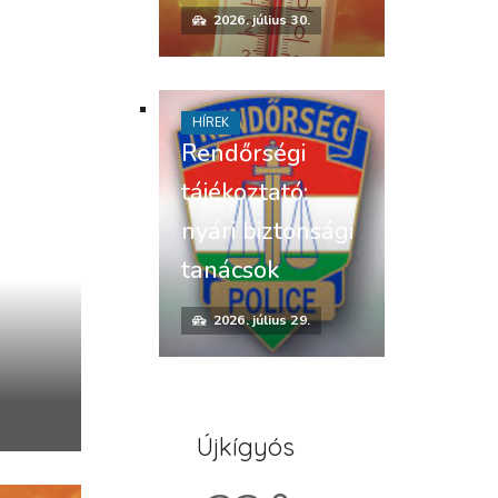
2026. július 30.
HÍREK
Rendőrségi
tájékoztató:
nyári biztonsági
tanácsok
2026. július 29.
Újkígyós