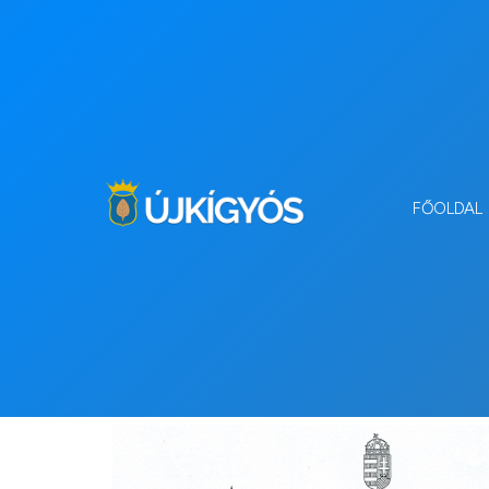
FŐOLDAL