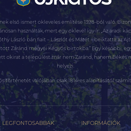
nek első ismert okleveles említése 1398-ból való. Bizon
lánosan használták, mert egy oklevél így ír: „Az aradi káp
hy László bán fiait – Lászlót és Mátét – beiktatta az Aj
sított Zaránd megyei Kégyós birtokba.” Egy későbbi, e
ett okirat a települést már nem Zaránd, hanem Békés 
helyezi.
ós történetét valójában csak 1814-es alapításától számít
LEGFONTOSABBAK
INFORMÁCIÓK