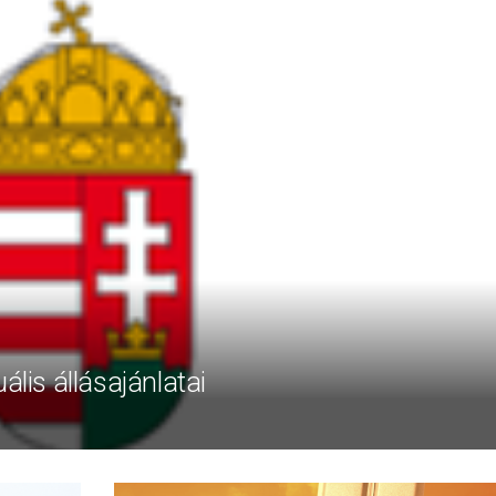
ális állásajánlatai