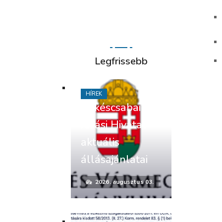
Legfrissebb
HÍREK
Békéscsabai
Járási Hivatal
aktuális
állásajánlatai
2026. augusztus 03.