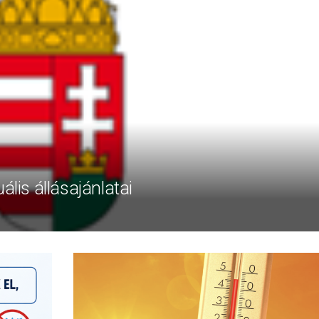
ális állásajánlatai