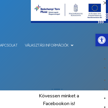
Eszkö
KAPCSOLAT
VÁLASZTÁSI INFORMÁCIÓK
Kövessen minket a
Facebookon is!