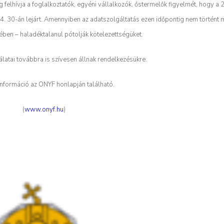
 felhívja a foglalkoztatók, egyéni vállalkozók, őstermelők figyelmét, hogy a 
04. 30-án lejárt. Amennyiben az adatszolgáltatás ezen időpontig nem történt 
kében – haladéktalanul pótolják kötelezettségüket.
latai továbbra is szívesen állnak rendelkezésükre.
nformáció az ONYF honlapján található.
(
www.onyf.hu
)