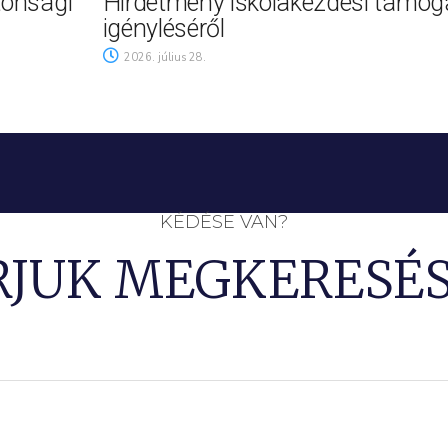
tonsági
Hirdetmény iskolakezdési támog
igényléséről
2026. július 28.
KÉDÉSE VAN?
RJUK MEGKERESÉS