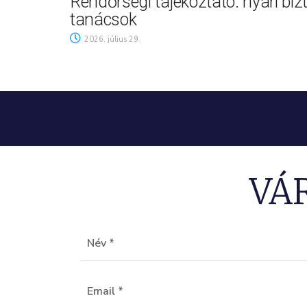
Rendőrségi tájékoztató: nyári biz
tanácsok
2026. július 29.
VÁ