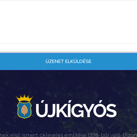
nek első ismert okleveles említése 1398-ból való. Bizon