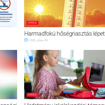
HÍREK
Harmadfokú hőségriasztás lépett
2026. július 30.
HÍREK