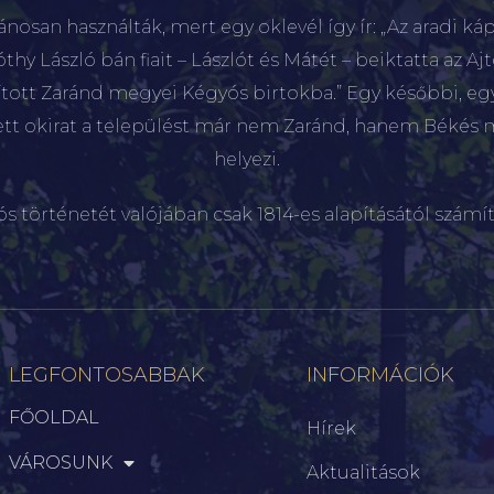
lánosan használták, mert egy oklevél így ír: „Az aradi káp
hy László bán fiait – Lászlót és Mátét – beiktatta az Aj
sított Zaránd megyei Kégyós birtokba.” Egy későbbi, e
ett okirat a települést már nem Zaránd, hanem Békés 
helyezi.
ós történetét valójában csak 1814-es alapításától számít
LEGFONTOSABBAK
INFORMÁCIÓK
FŐOLDAL
Hírek
VÁROSUNK
Aktualitások