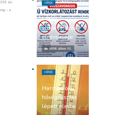
2009. évi
HÍREK
meg, – a
I. fokú
vízkorlátozás
elrendelése
2026. július 31.
HÍREK
Harmadfokú
hőségriasztás
lépett életbe