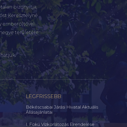
talan bizonyítja,
tóst Keresztélyné
gy emberöltővel
megye területére
hatjuk.
LEGFRISSEBB
Békéscsabai Járási Hivatal Aktuális
Állásajánlatai
I. Fokú Vízkorlátozás Elrendelése