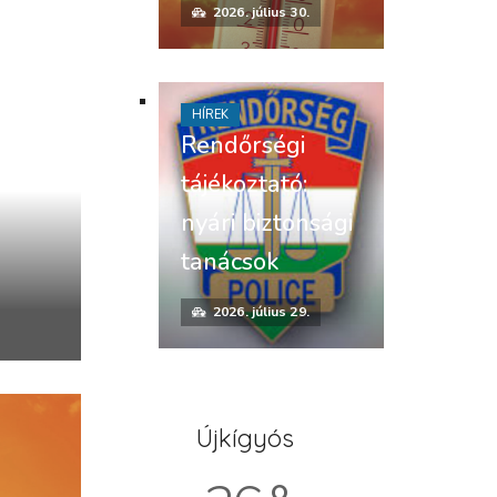
2026. július 30.
HÍREK
Rendőrségi
tájékoztató:
nyári biztonsági
tanácsok
2026. július 29.
Újkígyós