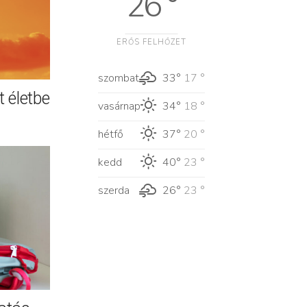
26 °
ERŐS FELHŐZET
szombat
33°
17 °
 életbe
vasárnap
34°
18 °
hétfő
37°
20 °
kedd
40°
23 °
szerda
26°
23 °