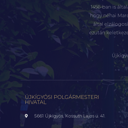
1456-ban is álta
hogy néhai Marót
által elzálogo
ezután keletkez
Újkígy
ÚJKÍGYÓSI POLGÁRMESTERI
HIVATAL
5661 Újkígyós, Kossuth Lajos u. 41.