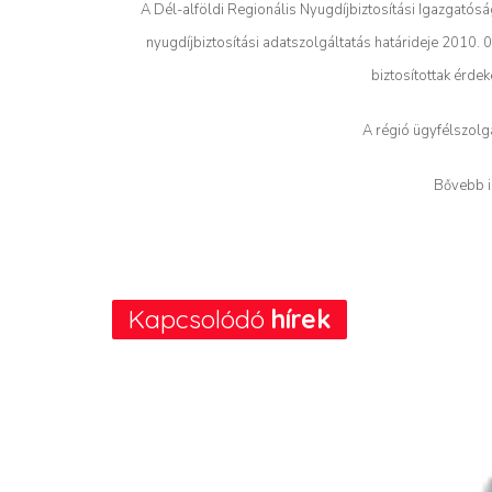
A Dél-alföldi Regionális Nyugdíjbiztosítási Igazgatóság
nyugdíjbiztosítási adatszolgáltatás határideje 2010. 
biztosítottak érde
A régió ügyfélszolgá
Bővebb i
Kapcsolódó
hírek