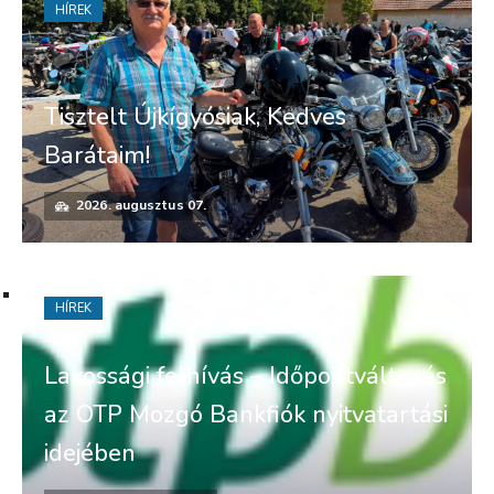
HÍREK
Tisztelt Újkígyósiak, Kedves
Barátaim!
2026. augusztus 07.
HÍREK
Lakossági felhívás – Időpontváltozás
az OTP Mozgó Bankfiók nyitvatartási
idejében