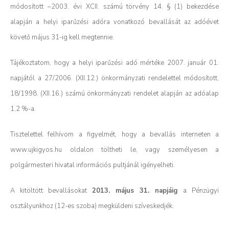
módosított –2003. évi XCII. számú törvény 14. § (1) bekezdése
alapján a helyi iparűzési adóra vonatkozó bevallását az adóévet
követő május 31-ig kell megtennie.
Tájékoztatom, hogy a helyi iparűzési adó mértéke 2007. január 01.
napjától a 27/2006. (XII.12.) önkormányzati rendelettel módosított,
18/1998. (XII.16.) számú önkormányzati rendelet alapján az adóalap
1,2 %-a.
Tisztelettel felhívom a figyelmét, hogy a bevallás interneten a
www.ujkigyos.hu oldalon töltheti le, vagy személyesen a
polgármesteri hivatal információs pultjánál igényelheti.
A kitöltött bevallásokat
2013. május 31. napjáig
a Pénzügyi
osztályunkhoz (12-es szoba) megküldeni szíveskedjék.