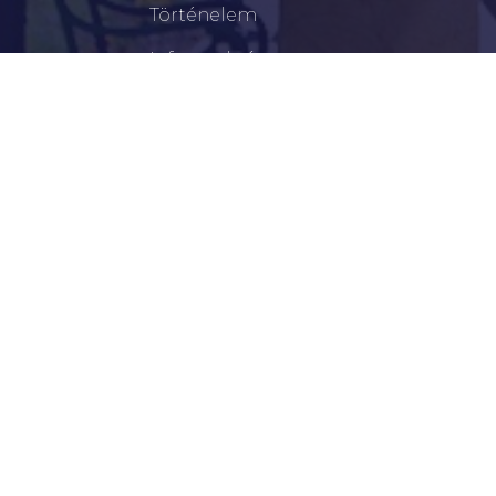
Történelem
Infrastruktúra
Szervezetek
Civil Szervezetek
Hasznos Linkek
LEGFRISSEBB
Tisztelt Újkígyósiak, Kedves Barátaim!
Lakossági Felhívás – Időpontváltozás Az OTP
Mozgó Bankfiók Nyitvatartási Idejében
Borostyán Bábcsoport – Újkígyós