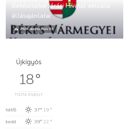
Békéscsabai Járási Hivatal aktuális
állásajánlatai
2026. augusztus 03.
Újkígyós
18 °
TISZTA ÉGBOLT
hétfő
37°
19 °
kedd
39°
22 °