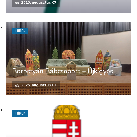
2026. augusztus 07.
HÍREK
Borostyán Bábcsoport – Újkígyós
2026. augusztus 07.
HÍREK