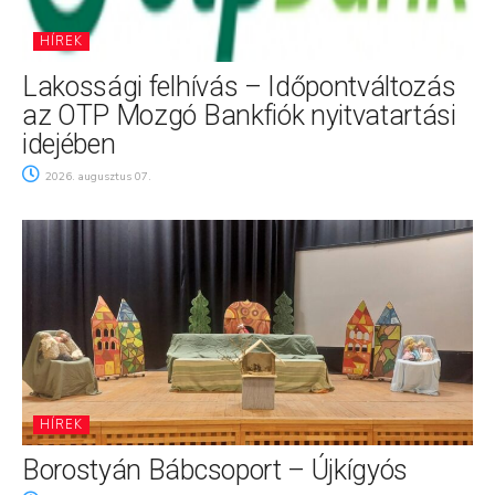
HÍREK
Lakossági felhívás – Időpontváltozás
az OTP Mozgó Bankfiók nyitvatartási
idejében
2026. augusztus 07.
HÍREK
Borostyán Bábcsoport – Újkígyós