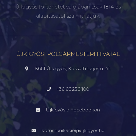
Újkígyós történetét valójában csak 1814-es
alapításától számíthatjuk.
ÚJKÍGYÓSI POLGÁRMESTERI HIVATAL
5661 Újkígyós, Kossuth Lajos u. 41.
+36 66 256 100
Újkígyós a Fecebookon
kommunikacio@ujkigyos.hu