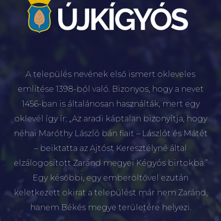
A település nevének első ismert okleveles
említése 1398-ból való. Bizonyos, hogy a nevet
1456-ban is általánosan használták, mert egy
oklevél így ír: „Az aradi káptalan bizonyítja, hogy
néhai Maróthy László bán fiait – Lászlót és Mátét
– beiktatta az Ajtóst Keresztélyné által
elzálogosított Zaránd megyei Kégyós birtokba.”
Egy későbbi, egy emberöltővel ezután
keletkezett okirat a települést már nem Zaránd,
hanem Békés megye területére helyezi.