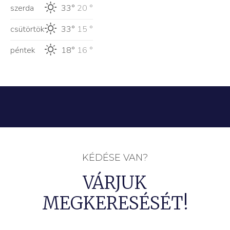
szerda
33°
20 °
csütörtök
33°
15 °
péntek
18°
16 °
KÉDÉSE VAN?
VÁRJUK
MEGKERESÉSÉT!