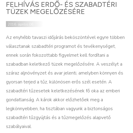
FELHÍVÁS ERDŐ- ÉS SZABADTÉRI
TÜZEK MEGELŐZÉSÉRE
2016. április 06.
Az enyhébb tavaszi időjárás beköszöntével egyre többen
választanak szabadtéri programot és tevékenységet,
ennek során fokozottabb figyelmet kell fordítani a
szabadban keletkező tüzek megelőzésére. A veszélyt a
száraz aljnövényzet és avar jelenti, amelyben könnyen és
gyorsan terjed a tűz, különösen erős szél esetén. A
szabadtéri tűzesetek keletkezésének fő oka az emberi
gondatlanság. A károk akkor előzhetőek meg a
legkönnyebben, ha tisztában vagyunk a biztonságos
szabadtéri tűzgyújtás és a tűzmegelőzés alapvető
szabályaival.