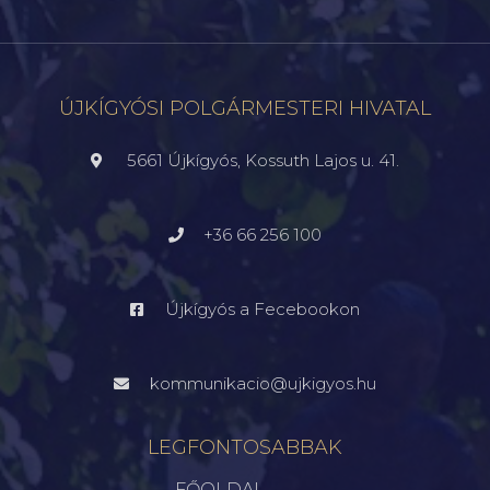
ÚJKÍGYÓSI POLGÁRMESTERI HIVATAL
5661 Újkígyós, Kossuth Lajos u. 41.
+36 66 256 100
Újkígyós a Fecebookon
kommunikacio@ujkigyos.hu
LEGFONTOSABBAK
FŐOLDAL