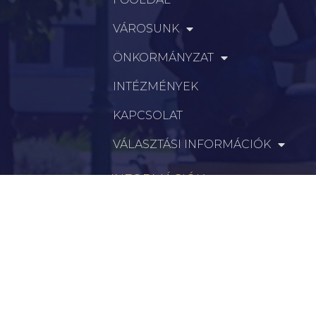
VÁROSUNK
ÖNKORMÁNYZAT
INTÉZMÉNYEK
KAPCSOLAT
VÁLASZTÁSI INFORMÁCIÓK
INFORMÁCIÓK
Hírek
Aktualitások
Történelem
Infrastruktúra