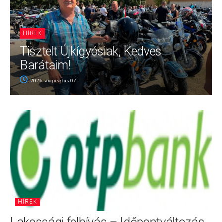
HÍREK
Tisztelt Újkígyósiak, Kedves
Barátaim!
2026. augusztus 07.
HÍREK