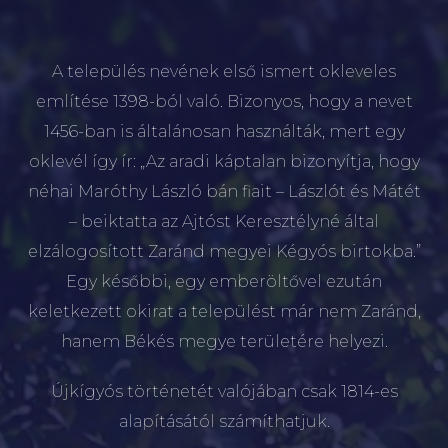
A település nevének első ismert okleveles
említése 1398-ból való. Bizonyos, hogy a nevet
1456-ban is általánosan használták, mert egy
oklevél így ír: „Az aradi káptalan bizonyítja, hogy
néhai Maróthy László bán fiait – Lászlót és Mátét
– beiktatta az Ajtóst Keresztélyné által
elzálogosított Zaránd megyei Kégyós birtokba.”
Egy későbbi, egy emberöltővel ezután
keletkezett okirat a települést már nem Zaránd,
hanem Békés megye területére helyezi.
Újkígyós történetét valójában csak 1814-es
alapításától számíthatjuk.