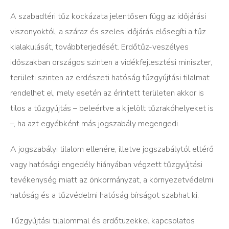
A szabadtéri tűz kockázata jelentősen függ az időjárási
viszonyoktól, a száraz és szeles időjárás elősegíti a tűz
kialakulását, továbbterjedését. Erdőtűz-veszélyes
időszakban országos szinten a vidékfejlesztési miniszter,
területi szinten az erdészeti hatóság tűzgyújtási tilalmat
rendelhet el, mely esetén az érintett területen akkor is
tilos a tűzgyújtás – beleértve a kijelölt tűzrakóhelyeket is
–, ha azt egyébként más jogszabály megengedi.
A jogszabályi tilalom ellenére, illetve jogszabálytól eltérő
vagy hatósági engedély hiányában végzett tűzgyújtási
tevékenység miatt az önkormányzat, a környezetvédelmi
hatóság és a tűzvédelmi hatóság bírságot szabhat ki.
Tűzgyújtási tilalommal és erdőtüzekkel kapcsolatos