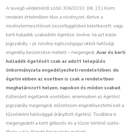
A levegő védelméről szóló 306/2010. (XII. 23.) Korm.
rendelet értelmében tilos a növényzet, illetve a
növénytermesztéssel összefüggésben keletkezett, vagy
kerti hulladék szabadtéri égetése, kivéve, ha azt külön
jogszabály – pl. növény egészségügyi okból hatósági
engedély beszerzése mellett – megengedi.
Avar és kerti
hulladék égetését csak az adott település
önkormányzata engedélyezheti rendeletében
,
de
égetni ebben az esetben is csak a rendeletben
meghatározott helyen, napokon és módon szabad
.
Külterületi ingatlanok esetében, amennyiben az égetést
jogszabály megengedi, előzetesen engedélyeztetni kell a
tűzvédelmi hatósággal (irányított égetés). Továbbra is
megengedett a kerti grillezés és a tűzön történő sütés-
főzés a tűz állandó felügyelete mellett.