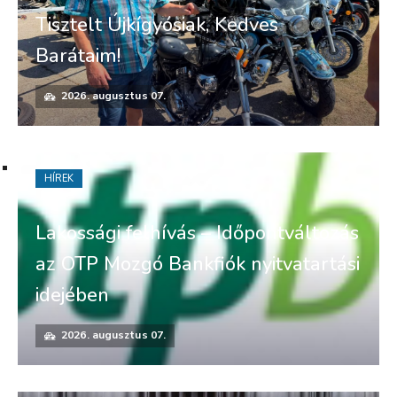
Tisztelt Újkígyósiak, Kedves
Barátaim!
2026. augusztus 07.
HÍREK
Lakossági felhívás – Időpontváltozás
az OTP Mozgó Bankfiók nyitvatartási
idejében
2026. augusztus 07.