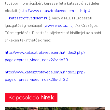
további információkért keresse fel a katasztrófavédelem
oldalait (
http://www.katasztrofavedelem.hu
,
http://
…..katasztrofavedelem.hu
), vagy a NÉBIH Erdészeti
Igazgatóság honlapját (
www.erdotuz.hu
). Az Országos
Tűzmegelőzési Bizottság tájékoztató kisfilmjei az alábbi
linkeken tekinthetőek meg:
http://www.katasztrofavedelem.hu/index2.php?
pageid=press_video_index2&vid=39
http://www.katasztrofavedelem.hu/index2.php?
pageid=press_video_index2&vid=32
Kapcsolódó
hírek