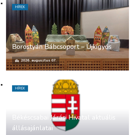
HÍREK
Borostyán Bábcsoport – Újkígyós
2026. augusztus 07.
HÍREK
Békéscsabai Járási Hivatal aktuális
állásajánlatai