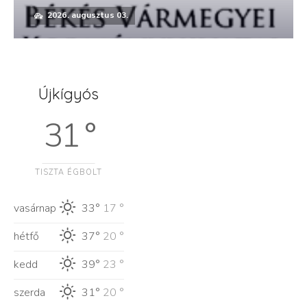
2026. augusztus 03.
Újkígyós
31 °
TISZTA ÉGBOLT
vasárnap
33°
17 °
hétfő
37°
20 °
kedd
39°
23 °
szerda
31°
20 °