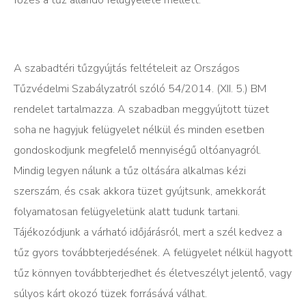
A szabadtéri tűzgyújtás feltételeit az Országos
Tűzvédelmi Szabályzatról szóló 54/2014. (XII. 5.) BM
rendelet tartalmazza. A szabadban meggyújtott tüzet
soha ne hagyjuk felügyelet nélkül és minden esetben
gondoskodjunk megfelelő mennyiségű oltóanyagról.
Mindig legyen nálunk a tűz oltására alkalmas kézi
szerszám, és csak akkora tüzet gyújtsunk, amekkorát
folyamatosan felügyeletünk alatt tudunk tartani.
Tájékozódjunk a várható időjárásról, mert a szél kedvez a
tűz gyors továbbterjedésének. A felügyelet nélkül hagyott
tűz könnyen továbbterjedhet és életveszélyt jelentő, vagy
súlyos kárt okozó tüzek forrásává válhat.