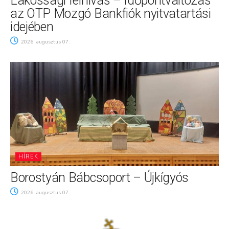
Lakossági felhívás – Időpontváltozás
az OTP Mozgó Bankfiók nyitvatartási
idejében
2026. augusztus 07.
HÍREK
Borostyán Bábcsoport – Újkígyós
2026. augusztus 07.