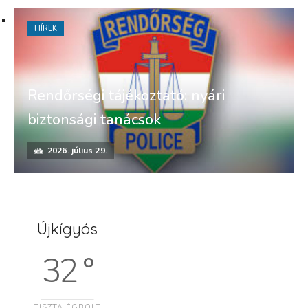
HÍREK
Rendőrségi tájékoztató: nyári
biztonsági tanácsok
2026. július 29.
Újkígyós
32 °
TISZTA ÉGBOLT