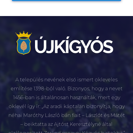
A település nevének első ismert okleveles
említése 1398-ból való. Bizonyos, hogy a nevet
1456-ban is általánosan használták, mert egy
oklevél így ír: „Az aradi káptalan bizonyítja, hogy
néhai Maróthy László bán fiait – Lászlót és Mátét
– beiktatta az Ajtóst Keresztélyné által