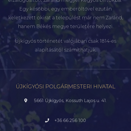
elzálogosított Zaránd megyei Kégyós birtokba.”
Egy későbbi, egy emberöltővel ezután
keletkezett okirat a települést már nem Zaránd,
hanem Békés megye területére helyezi.
Újkígyós történetét valójában csak 1814-es
alapításától számíthatjuk.
ÚJKÍGYÓSI POLGÁRMESTERI HIVATAL
5661 Újkígyós, Kossuth Lajos u. 41.
+36 66 256 100