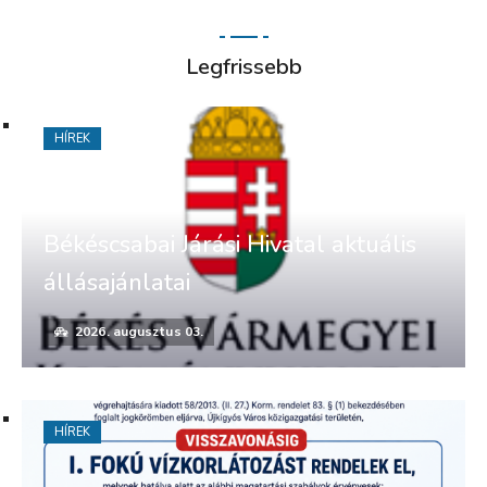
Legfrissebb
HÍREK
Békéscsabai Járási Hivatal aktuális
állásajánlatai
2026. augusztus 03.
HÍREK