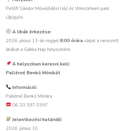
Petőfi Sándor Művelődési Ház és Wenckheim park,
Újkígyós
A libák érkezése:
2026. június 13-án reggel
8:00 órára
várjuk a nevezett
libákat a Galiba Nap helyszínére.
A helyszínen keresni kell:
Pallérné Benkó Mónikát
Információ:
Pallérné Benkó Mónika
06 20 397 0397
Jelentkezési határidő:
2026. június 10.