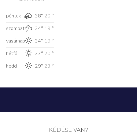
péntek
38°
20 °
szombat
34°
19 °
vasárnap
34°
19 °
hétfő
37°
20 °
kedd
29°
23 °
KÉDÉSE VAN?