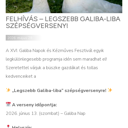
FELHÍVÁS – LEGSZEBB GALIBA-LIBA
SZÉPSÉGVERSENY!
2026. május 29.
A XVI. Galiba Napok és Kézműves Fesztivál egyik
legkülönlegesebb programja idén sem maradhat el!
Szeretettel várjuk a büszke gazdákat és tollas
kedvenceiket a
„Legszebb Galiba-liba” szépségversenyre!
A verseny időpontja:
2026. június 13. (szombat) – Galiba Nap
Helyszín: