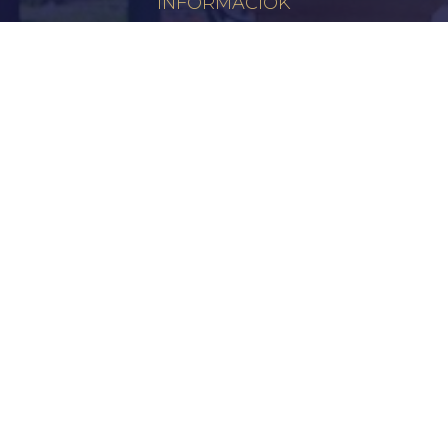
INFORMÁCIÓK
Hírek
Aktualitások
Történelem
Infrastruktúra
Szervezetek
Civil Szervezetek
Hasznos Linkek
LEGFRISSEBB
Békéscsabai Járási Hivatal Aktuális Állásajánlatai