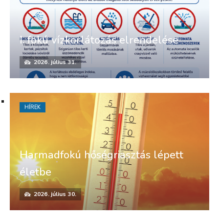
I. fokú vízkorlátozás elrendelése
2026. július 31.
HÍREK
Harmadfokú hőségriasztás lépett
életbe
2026. július 30.