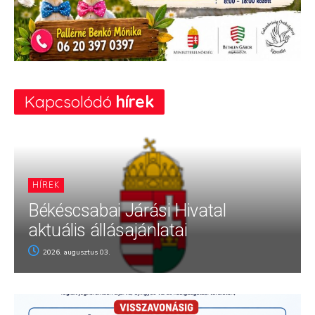
Kapcsolódó
hírek
HÍREK
Békéscsabai Járási Hivatal
aktuális állásajánlatai
2026. augusztus 03.