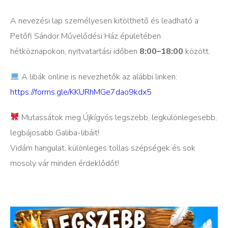
A nevezési lap személyesen kitölthető és leadható a
Petőfi Sándor Művelődési Ház épületében
hétköznapokon, nyitvatartási időben
8:00–18:00
között.
A libák online is nevezhetők az alábbi linken:
https://forms.gle/KKURhMGe7dao9kdx5
Mutassátok meg Újkígyós legszebb, legkülönlegesebb,
legbájosabb Galiba-libáit!
Vidám hangulat, különleges tollas szépségek és sok
mosoly vár minden érdeklődőt!