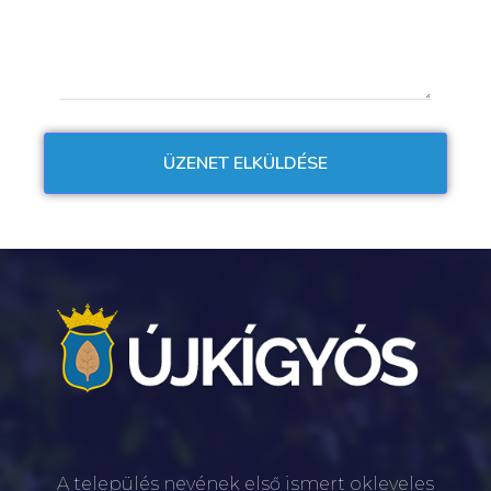
A település nevének első ismert okleveles