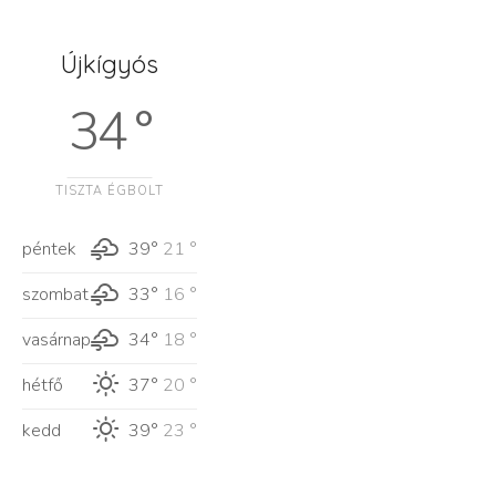
Újkígyós
34 °
TISZTA ÉGBOLT
péntek
39°
21 °
szombat
33°
16 °
vasárnap
34°
18 °
hétfő
37°
20 °
kedd
39°
23 °