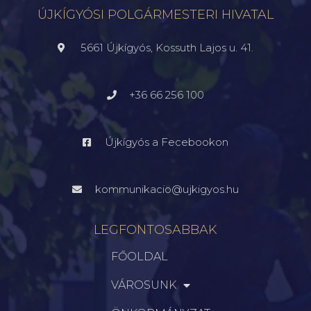
ÚJKÍGYÓSI POLGÁRMESTERI HIVATAL
5661 Újkígyós, Kossuth Lajos u. 41.
+36 66 256 100
Újkígyós a Fecebookon
kommunikacio@ujkigyos.hu
LEGFONTOSABBAK
FŐOLDAL
VÁROSUNK