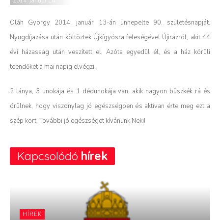
2014. január 14.
Oláh György 2014. január 13-án ünnepelte 90. születésnapját.
Nyugdíjazása után költöztek Újkígyósra feleségével Újirázról, akit 44
évi házasság után veszített el. Azóta egyedül él, és a ház körüli
teendőket a mai napig elvégzi.
2 lánya, 3 unokája és 1 dédunokája van, akik nagyon büszkék rá és
örülnek, hogy viszonylag jó egészségben és aktívan érte meg ezt a
szép kort. További jó egészséget kívánunk Neki!
Kapcsolódó
hírek
HÍREK