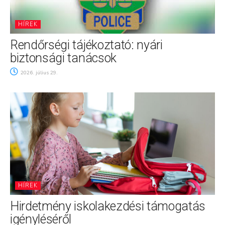
HÍREK
Rendőrségi tájékoztató: nyári
biztonsági tanácsok
2026. július 29.
HÍREK
Hirdetmény iskolakezdési támogatás
igényléséről