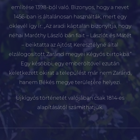
említése 1398-ból való. Bizonyos, hogy a nevet
1456-ban is általánosan használták, mert egy
oklevél így ír: „Az aradi káptalan bizonyítja, hogy
néhai Maróthy László bán fiait – Lászlót és Mátét
– beiktatta az Ajtóst Keresztélyné által
elzálogosított Zaránd megyei Kégyós birtokba.”
Egy későbbi, egy emberöltővel ezután
keletkezett okirat a települést már nem Zaránd,
hanem Békés megye területére helyezi.
Újkígyós történetét valójában csak 1814-es
alapításától számíthatjuk.