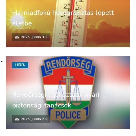
Harmadfokú hőségriasztás lépett
életbe
2026. július 30.
HÍREK
Rendőrségi tájékoztató: nyári
biztonsági tanácsok
2026. július 29.