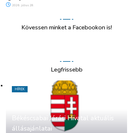
2026. július 28.
Kövessen minket a Facebookon is!
Legfrissebb
HÍREK
Békéscsabai Járási Hivatal aktuális
állásajánlatai