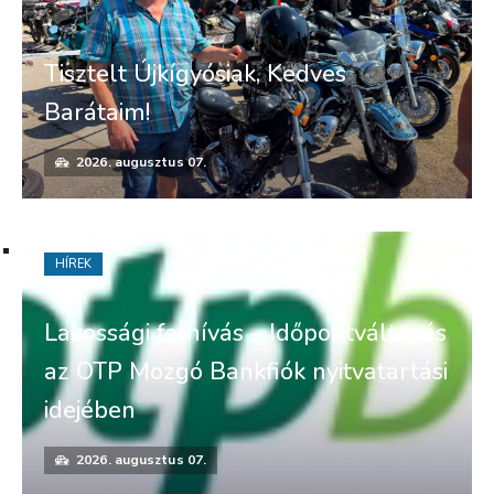
Tisztelt Újkígyósiak, Kedves
Barátaim!
2026. augusztus 07.
HÍREK
Lakossági felhívás – Időpontváltozás
az OTP Mozgó Bankfiók nyitvatartási
idejében
2026. augusztus 07.