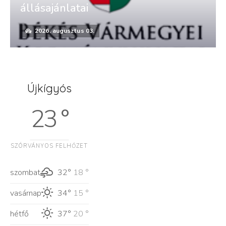
állásajánlatai
2026. augusztus 03.
Újkígyós
23 °
SZÓRVÁNYOS FELHŐZET
szombat
32°
18 °
vasárnap
34°
15 °
hétfő
37°
20 °