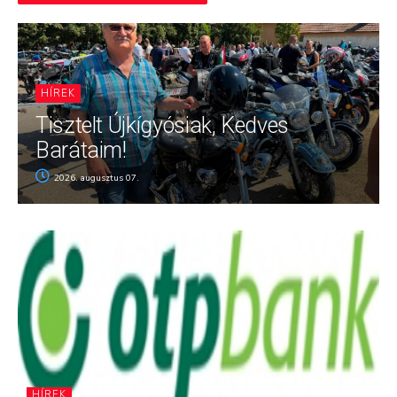
HÍREK
Tisztelt Újkígyósiak, Kedves
Barátaim!
2026. augusztus 07.
HÍREK