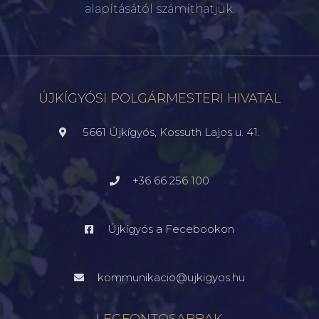
alapításától számíthatjuk.
ÚJKÍGYÓSI POLGÁRMESTERI HIVATAL
5661 Újkígyós, Kossuth Lajos u. 41.
+36 66 256 100
Újkígyós a Fecebookon
kommunikacio@ujkigyos.hu
LEGFONTOSABBAK