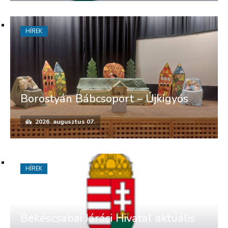
HÍREK
Borostyán Bábcsoport – Újkígyós
2026. augusztus 07.
HÍREK
Békéscsabai Járási Hivatal aktuális