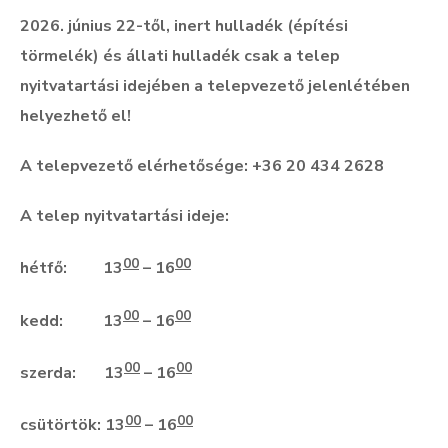
2026. június 22-től, inert hulladék (építési
törmelék) és állati hulladék csak a telep
nyitvatartási idejében a telepvezető jelenlétében
helyezhető el!
A telepvezető elérhetősége: +36 20 434 2628
A telep nyitvatartási ideje:
00
00
hétfő: 13
– 16
00
00
kedd: 13
– 16
00
00
szerda: 13
– 16
00
00
csütörtök: 13
– 16