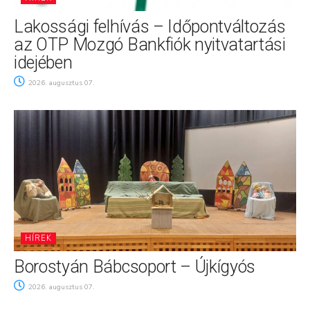
Lakossági felhívás – Időpontváltozás
az OTP Mozgó Bankfiók nyitvatartási
idejében
2026. augusztus 07.
HÍREK
Borostyán Bábcsoport – Újkígyós
2026. augusztus 07.