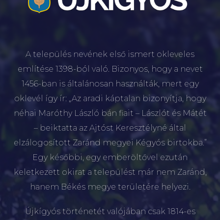
A település nevének első ismert okleveles
említése 1398-ból való. Bizonyos, hogy a nevet
1456-ban is általánosan használták, mert egy
oklevél így ír: „Az aradi káptalan bizonyítja, hogy
néhai Maróthy László bán fiait – Lászlót és Mátét
– beiktatta az Ajtóst Keresztélyné által
elzálogosított Zaránd megyei Kégyós birtokba.”
Egy későbbi, egy emberöltővel ezután
keletkezett okirat a települést már nem Zaránd,
hanem Békés megye területére helyezi.
Újkígyós történetét valójában csak 1814-es