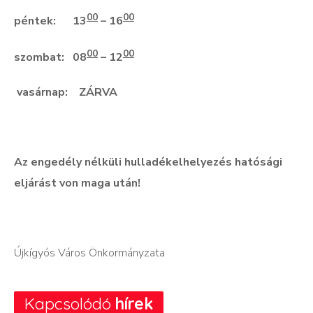
00
00
péntek: 13
– 16
00
00
szombat: 08
– 12
vasárnap: ZÁRVA
Az engedély nélküli hulladékelhelyezés hatósági
eljárást von maga után!
Újkígyós Város Önkormányzata
Kapcsolódó
hírek