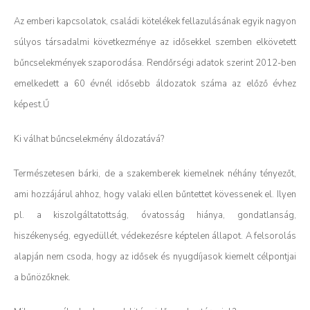
Az emberi kapcsolatok, családi kötelékek fellazulásának egyik nagyon
súlyos társadalmi következménye az idősekkel szemben elkövetett
bűncselekmények szaporodása. Rendőrségi adatok szerint 2012-ben
emelkedett a 60 évnél idősebb áldozatok száma az előző évhez
képest.Ű
Ki válhat bűncselekmény áldozatává?
Természetesen bárki, de a szakemberek kiemelnek néhány tényezőt,
ami hozzájárul ahhoz, hogy valaki ellen bűntettet kövessenek el. Ilyen
pl. a kiszolgáltatottság, óvatosság hiánya, gondatlanság,
hiszékenység, egyedüllét, védekezésre képtelen állapot. A felsorolás
alapján nem csoda, hogy az idősek és nyugdíjasok kiemelt célpontjai
a bűnözőknek.