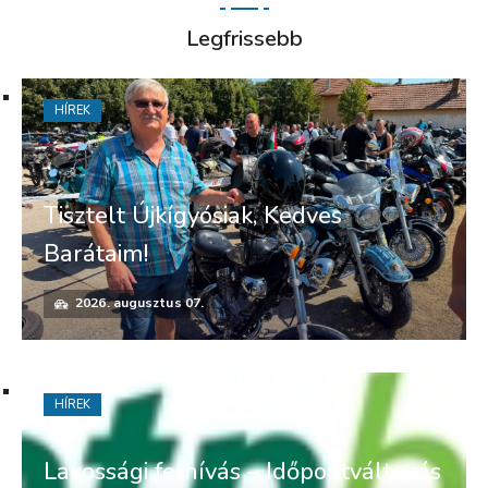
Legfrissebb
HÍREK
Tisztelt Újkígyósiak, Kedves
Barátaim!
2026. augusztus 07.
HÍREK
Lakossági felhívás – Időpontváltozás