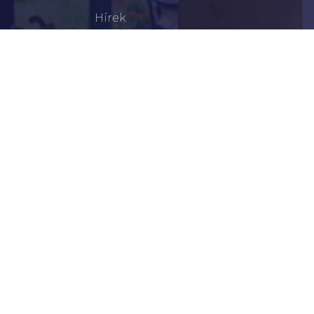
Hírek
Aktualitások
Történelem
Infrastruktúra
Szervezetek
Civil Szervezetek
Hasznos Linkek
LEGFRISSEBB
Tisztelt Újkígyósiak, Kedves Barátaim!
Lakossági Felhívás – Időpontváltozás Az OTP