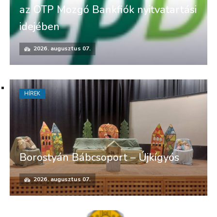
az OTP Mozgó Bankfiók nyitvatartási
idejében
2026. augusztus 07.
HÍREK
Borostyán Bábcsoport – Újkígyós
2026. augusztus 07.