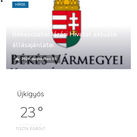
HÍREK
Békéscsabai Járási Hivatal aktuális
állásajánlatai
2026. augusztus 03.
Újkígyós
23 °
TISZTA ÉGBOLT