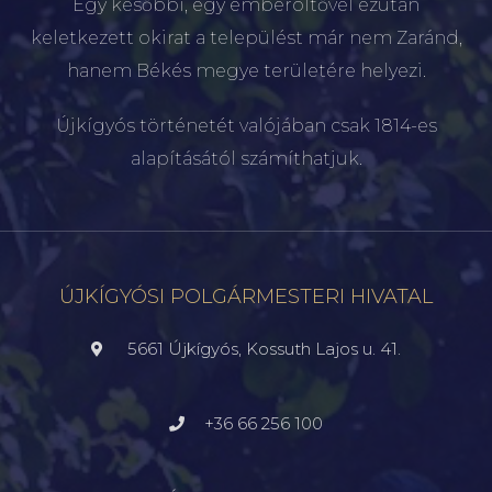
Egy későbbi, egy emberöltővel ezután
keletkezett okirat a települést már nem Zaránd,
hanem Békés megye területére helyezi.
Újkígyós történetét valójában csak 1814-es
alapításától számíthatjuk.
ÚJKÍGYÓSI POLGÁRMESTERI HIVATAL
5661 Újkígyós, Kossuth Lajos u. 41.
+36 66 256 100