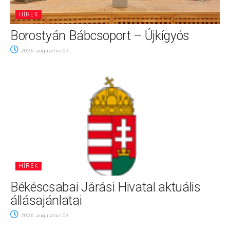
HÍREK
Borostyán Bábcsoport – Újkígyós
2026. augusztus 07.
HÍREK
Békéscsabai Járási Hivatal aktuális
állásajánlatai
2026. augusztus 03.