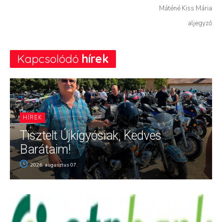
Máténé Kiss Mária
aljegyző
Kapcsolódó
hírek
HÍREK
Tisztelt Újkígyósiak, Kedves
Barátaim!
2026. augusztus 07.