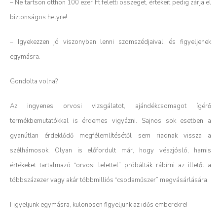
– Ne tartson otthon 100 ezer Ft feletti összeget, értékeit pedig zárja el
biztonságos helyre!
– Igyekezzen jó viszonyban lenni szomszédjaival, és figyeljenek
egymásra.
Gondolta volna?
Az ingyenes orvosi vizsgálatot, ajándékcsomagot ígérő
termékbemutatókkal is érdemes vigyázni. Sajnos sok esetben a
gyanútlan érdeklődő megfélemlítésétől sem riadnak vissza a
szélhámosok. Olyan is előfordult már, hogy vészjósló, hamis
értékeket tartalmazó “orvosi lelettel” próbálták rábírni az illetőt a
többszázezer vagy akár többmilliós “csodaműszer” megvásárlására.
Figyeljünk egymásra, különösen figyeljünk az idős emberekre!