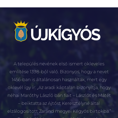
A település nevének első ismert okleveles
említése 1398-ból való. Bizonyos, hogy a nevet
1456-ban is általánosan használták, mert egy
oklevél így ír: „Az aradi káptalan bizonyítja, hogy
néhai Maróthy László bán fiait – Lászlót és Mátét
– beiktatta az Ajtóst Keresztélyné által
elzálogosított Zaránd megyei Kégyós birtokba.”