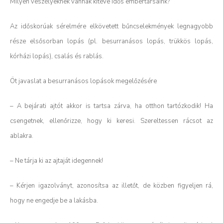
Milyen veszélyeknek vannak kitéve idős embertársaink?
Az időskorúak sérelmére elkövetett bűncselekmények legnagyobb
része elsősorban lopás (pl. besurranásos lopás, trükkös lopás,
kórházi lopás), csalás és rablás.
Öt javaslat a besurranásos lopások megelőzésére
– A bejárati ajtót akkor is tartsa zárva, ha otthon tartózkodik! Ha
csengetnek, ellenőrizze, hogy ki keresi. Szereltessen rácsot az
ablakra.
– Ne tárja ki az ajtaját idegennek!
– Kérjen igazolványt, azonosítsa az illetőt, de közben figyeljen rá,
hogy ne engedje be a lakásba.