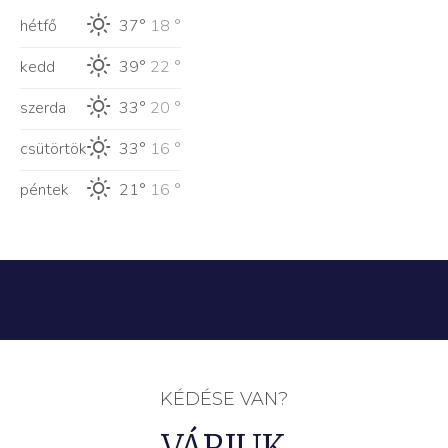
hétfő
37°
18 °
kedd
39°
22 °
szerda
33°
20 °
csütörtök
33°
16 °
péntek
21°
16 °
KÉDÉSE VAN?
VÁRJUK