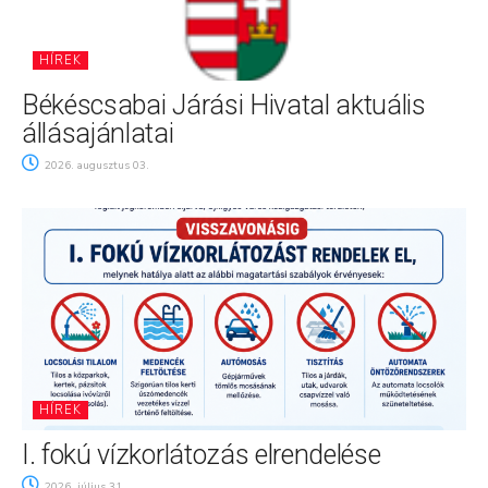
HÍREK
Békéscsabai Járási Hivatal aktuális
állásajánlatai
2026. augusztus 03.
HÍREK
I. fokú vízkorlátozás elrendelése
2026. július 31.