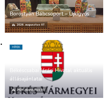
Borostyán Bábcsoport – Újkígyós
2026. augusztus 07.
HÍREK
Békéscsabai Járási Hivatal aktuális
állásajánlatai
2026. augusztus 03.