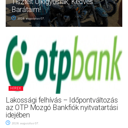
Tisztelt Újkígyósiak, Kedves
Barátaim!
2026. augusztus 07.
HÍREK
Lakossági felhívás – Időpontváltozás
az OTP Mozgó Bankfiók nyitvatartási
idejében
2026. augusztus 07.