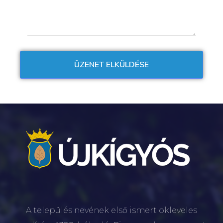
A település nevének első ismert okleveles