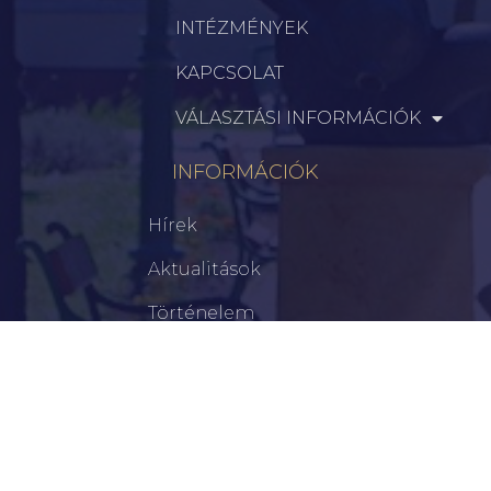
INTÉZMÉNYEK
KAPCSOLAT
VÁLASZTÁSI INFORMÁCIÓK
INFORMÁCIÓK
Hírek
Aktualitások
Történelem
Infrastruktúra
Szervezetek
Civil Szervezetek
Hasznos Linkek