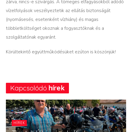
zárva, nincs-e szivárgás. A tömeges elfagyásokból adódó
vízelfolyások veszélyeztetik az ellátás biztonságát
(nyomásesés, esetenként vízhiány) és magas
többletköltséget okoznak a fogyasztóknak és a
szolgáltatónak egyaránt.
Körültekintő együttműködésüket ezúton is köszönjük!
Kapcsolódó
hírek
HÍREK