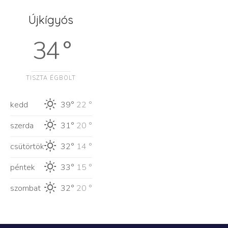
Újkígyós
34 °
TISZTA ÉGBOLT
kedd
39°
22 °
szerda
31°
20 °
csütörtök
32°
14 °
péntek
33°
15 °
szombat
32°
20 °