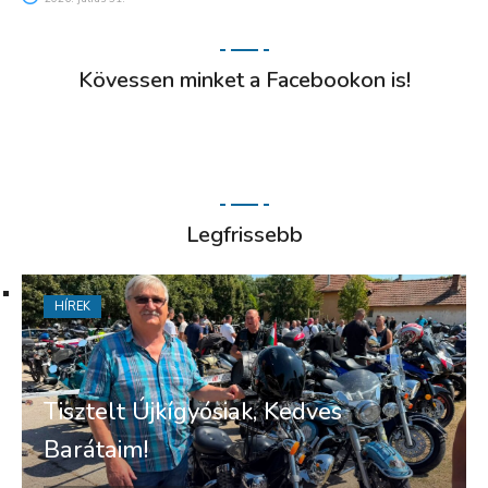
Kövessen minket a Facebookon is!
Legfrissebb
HÍREK
Tisztelt Újkígyósiak, Kedves
Barátaim!