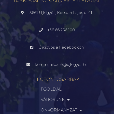
ÚJKÍGYÓSI POLGÁRMESTERI HIVATAL
5661 Újkígyós, Kossuth Lajos u. 41.
+36 66 256 100
Újkígyós a Fecebookon
kommunikacio@ujkigyos.hu
LEGFONTOSABBAK
FŐOLDAL
VÁROSUNK
ÖNKORMÁNYZAT