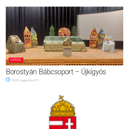
HÍREK
Borostyán Bábcsoport – Újkígyós
2026. augusztus 07.