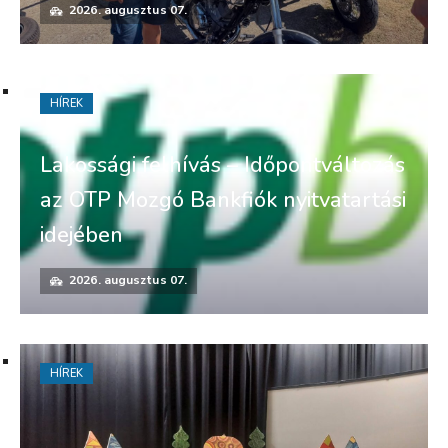
2026. augusztus 07.
HÍREK
Lakossági felhívás – Időpontváltozás
az OTP Mozgó Bankfiók nyitvatartási
idejében
2026. augusztus 07.
HÍREK