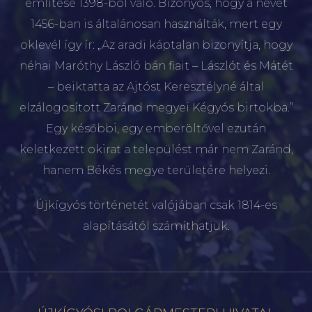
említése 1398-ból való. Bizonyos, hogy a nevet
1456-ban is általánosan használták, mert egy
oklevél így ír: „Az aradi káptalan bizonyítja, hogy
néhai Maróthy László bán fiait – Lászlót és Mátét
– beiktatta az Ajtóst Keresztélyné által
elzálogosított Zaránd megyei Kégyós birtokba.”
Egy későbbi, egy emberöltővel ezután
keletkezett okirat a települést már nem Zaránd,
hanem Békés megye területére helyezi.
Újkígyós történetét valójában csak 1814-es
alapításától számíthatjuk.