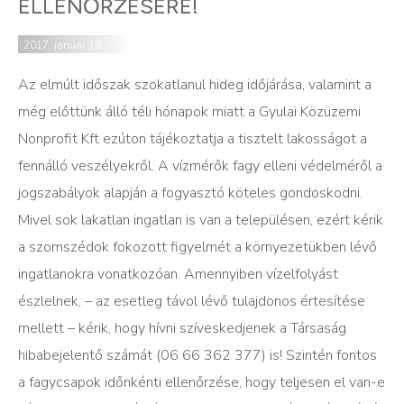
ELLENŐRZÉSÉRE!
2017. január 18.
Az elmúlt időszak szokatlanul hideg időjárása, valamint a
még előttünk álló téli hónapok miatt a Gyulai Közüzemi
Nonprofit Kft ezúton tájékoztatja a tisztelt lakosságot a
fennálló veszélyekről. A vízmérők fagy elleni védelméről a
jogszabályok alapján a fogyasztó köteles gondoskodni.
Mivel sok lakatlan ingatlan is van a településen, ezért kérik
a szomszédok fokozott figyelmét a környezetükben lévő
ingatlanokra vonatkozóan. Amennyiben vízelfolyást
észlelnek, – az esetleg távol lévő tulajdonos értesítése
mellett – kérik, hogy hívni szíveskedjenek a Társaság
hibabejelentő számát (06 66 362 377) is! Szintén fontos
a fagycsapok időnkénti ellenőrzése, hogy teljesen el van-e