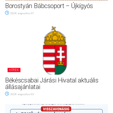
Borostyán Bábcsoport – Újkígyós
2026. augusztus 07.
HÍREK
Békéscsabai Járási Hivatal aktuális
állásajánlatai
2026. augusztus 03.