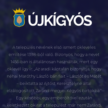
A település nevének első ismert okleveles
említése 1398-ból való. Bizonyos, hogy a nevet
1456-ban is általánosan használták, mert egy
oklevél így ír: „Az aradi káptalan bizonyítja, hogy
néhai Maróthy László bán fiait – Lászlót és Mátét
– beiktatta az Ajtóst Keresztélyné által
elzálogosított Zaránd megyei Kégyós birtokba.”
Egy későbbi, egy emberöltővel ezután
keletkezett okirat a települést már nem Zaránd,