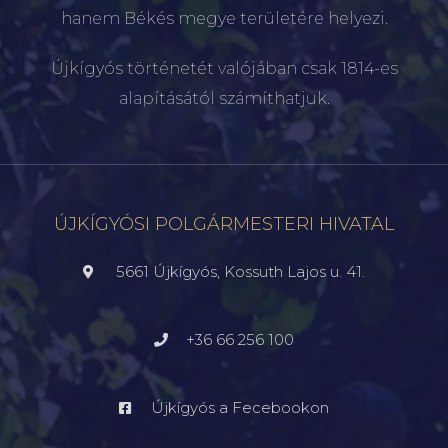
hanem Békés megye területére helyezi.
Újkígyós történetét valójában csak 1814-es
alapításától számíthatjuk.
ÚJKÍGYÓSI POLGÁRMESTERI HIVATAL
5661 Újkígyós, Kossuth Lajos u. 41.
+36 66 256 100
Újkígyós a Fecebookon