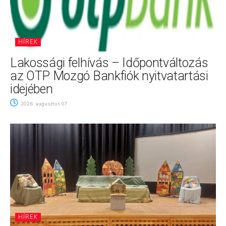
HÍREK
Lakossági felhívás – Időpontváltozás
az OTP Mozgó Bankfiók nyitvatartási
idejében
2026. augusztus 07.
HÍREK