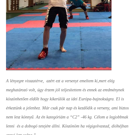
A lényegre visszatérve, azért ezt a versenyt emeltem ki,mert elég
meghatározó volt, úgy érzem jól teljesítettem és ennek az eredménynek
köszönhetően eldőlt hogy kikerülök az idei Európa-bajnokságra. El is
érkeztünk a jelenhez. Már csak pár nap és kezdődik a verseny, ami biztos
nem lesz könnyű. Az én kategóriám a “C2” -46 kg. Célom a legjobbnak
lenni és a dobogó tetejére állni. Köszönöm ha végigolvastad, dióhéjban