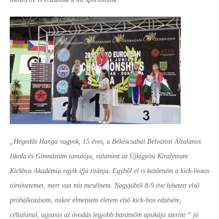
„Hegedűs Hanga vagyok, 15 éves, a Békéscsabai Belvárosi Általános
Iskola és Gimnázium tanulója, valamint az Újkígyósi Kiralyteam
Kickbox Akadémia egyik ifjú titánja. Egyből el is kezdeném a kick-boxos
történetemet, mert van mit mesélnem. Nagyjából 8-9 éve lehetett első
próbálkozásom, mikor elmentem életem első kick-box edzésére,
céltalanul, ugyanis az óvodás legjobb barátnőm apukája szerint “ jó