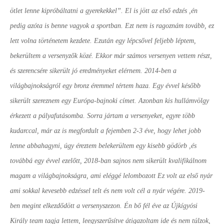
ötlet lenne kipróbáltatni a gyerekekkel”. El is jött az első edzés ,én
pedig azóta is benne vagyok a sportban. Ezt nem is ragoznám tovább, ez
lett volna történetem kezdete. Ezután egy lépcsővel feljebb léptem,
bekerültem a versenyzők közé. Ekkor már számos versenyen vettem részt,
és szerencsére sikerült jó eredményeket elérnem. 2014-ben a
világbajnokságról egy bronz éremmel tértem haza. Egy évvel később
sikerült szereznem egy Európa-bajnoki címet. Azonban kis hullámvölgy
érkezett a pályafutásomba. Sorra jártam a versenyeket, egyre több
kudarccal, már az is megfordult a fejemben 2-3 éve, hogy lehet jobb
lenne abbahagyni, úgy éreztem belekerültem egy kisebb gödörb ,és
továbbá egy évvel ezelőtt, 2018-ban sajnos nem sikerült kvalifikálnom
magam a világbajnokságra, ami eléggé lelombozott Ez volt az első nyár
ami sokkal kevesebb edzéssel telt és nem volt cél a nyár végére. 2019-
ben megint elkezdődött a versenyszezon. Én bő fél éve az Újkígyósi
Király team tagja lettem, leegyszerűsítve átigazoltam ide és nem túlzok,