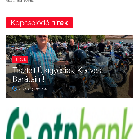
ennyi lett volna.”
Kapcsolódó
hírek
HÍREK
Tisztelt Újkígyósiak, Kedves
Barátaim!
2026. augusztus 07.