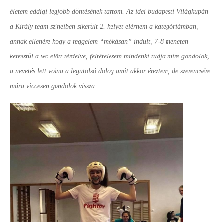
életem eddigi legjobb döntésének tartom. Az idei budapesti Világkupán
a Király team színeiben sikerült 2. helyet elérnem a kategóriámban,
annak ellenére hogy a reggelem “mókásan” indult, 7-8 meneten
keresztül a wc előtt térdelve, feltételezem mindenki tudja mire gondolok,
a nevetés lett volna a legutolsó dolog amit akkor éreztem, de szerencsére
mára viccesen gondolok vissza.