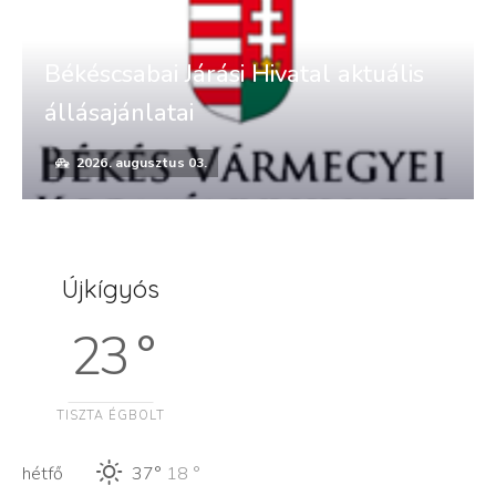
Békéscsabai Járási Hivatal aktuális
állásajánlatai
2026. augusztus 03.
Újkígyós
23 °
TISZTA ÉGBOLT
hétfő
37°
18 °