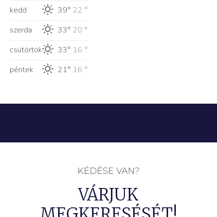
kedd
39°
22 °
szerda
33°
20 °
csütörtök
33°
16 °
péntek
21°
16 °
KÉDÉSE VAN?
VÁRJUK
MEGKERESÉSÉT!