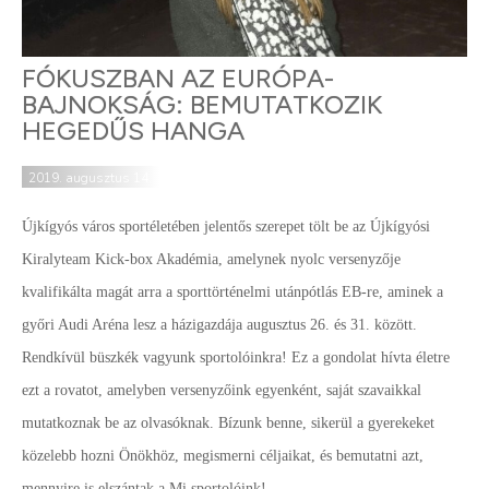
FÓKUSZBAN AZ EURÓPA-
BAJNOKSÁG: BEMUTATKOZIK
HEGEDŰS HANGA
2019. augusztus 14.
Újkígyós város sportéletében jelentős szerepet tölt be az Újkígyósi
Kiralyteam Kick-box Akadémia, amelynek nyolc versenyzője
kvalifikálta magát arra a sporttörténelmi utánpótlás EB-re, aminek a
győri Audi Aréna lesz a házigazdája augusztus 26. és 31. között.
Rendkívül büszkék vagyunk sportolóinkra! Ez a gondolat hívta életre
ezt a rovatot, amelyben versenyzőink egyenként, saját szavaikkal
mutatkoznak be az olvasóknak. Bízunk benne, sikerül a gyerekeket
közelebb hozni Önökhöz, megismerni céljaikat, és bemutatni azt,
mennyire is elszántak a Mi sportolóink!