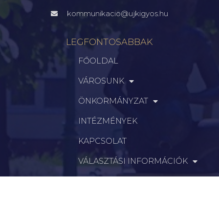
kommunikacio@ujkigyos.hu
LEGFONTOSABBAK
FŐOLDAL
VÁROSUNK
ÖNKORMÁNYZAT
INTÉZMÉNYEK
KAPCSOLAT
VÁLASZTÁSI INFORMÁCIÓK
INFORMÁCIÓK
Hírek