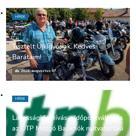
HÍREK
Tisztelt Újkígyósiak, Kedves
Barátaim!
2026. augusztus 07.
HÍREK
Lakossági felhívás – Időpontváltozás
az OTP Mozgó Bankfiók nyitvatartási