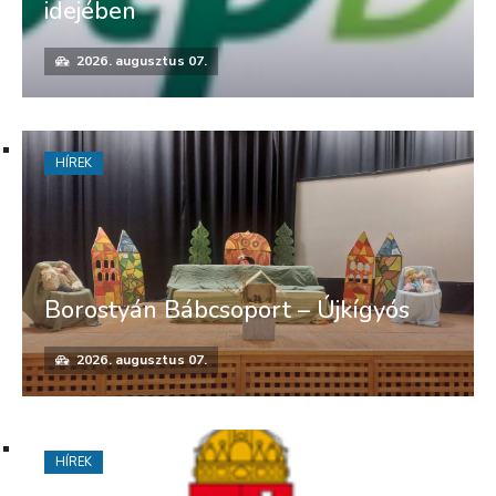
idejében
2026. augusztus 07.
HÍREK
Borostyán Bábcsoport – Újkígyós
2026. augusztus 07.
HÍREK