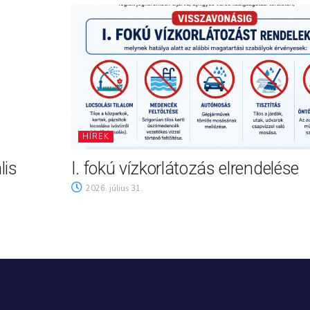
HÍREK
lis
I. fokú vízkorlátozás elrendelése
2026. július 31.