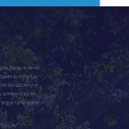
yos, hogy a nevet
talan bizonyítja,
tóst Keresztélyné
gy emberöltővel
megye területére
hatjuk.