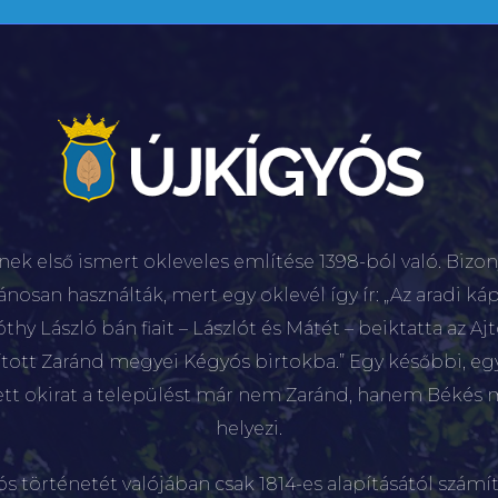
nek első ismert okleveles említése 1398-ból való. Bizon
lánosan használták, mert egy oklevél így ír: „Az aradi káp
hy László bán fiait – Lászlót és Mátét – beiktatta az Aj
sított Zaránd megyei Kégyós birtokba.” Egy későbbi, e
ett okirat a települést már nem Zaránd, hanem Békés 
helyezi.
ós történetét valójában csak 1814-es alapításától számít