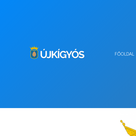
FŐOLDAL