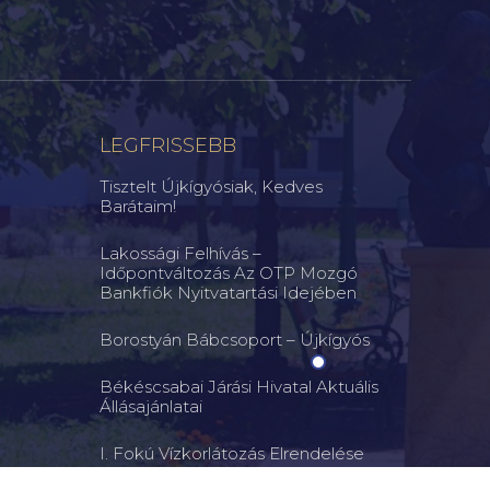
LEGFRISSEBB
Tisztelt Újkígyósiak, Kedves
Barátaim!
Lakossági Felhívás –
Időpontváltozás Az OTP Mozgó
Bankfiók Nyitvatartási Idejében
Borostyán Bábcsoport – Újkígyós
Békéscsabai Járási Hivatal Aktuális
Állásajánlatai
I. Fokú Vízkorlátozás Elrendelése