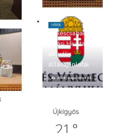
HÍREK
Békéscsabai
Járási Hivatal
aktuális
állásajánlatai
2026. augusztus 03.
s
Újkígyós
21 °