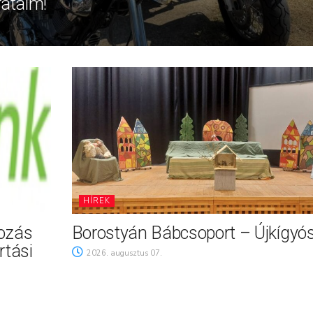
rátaim!
HÍREK
tozás
Borostyán Bábcsoport – Újkígyó
rtási
2026. augusztus 07.