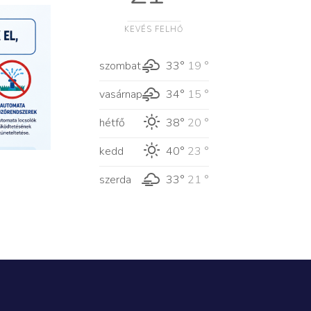
KEVÉS FELHŐ
szombat
33°
19 °
vasárnap
34°
15 °
hétfő
38°
20 °
kedd
40°
23 °
szerda
33°
21 °