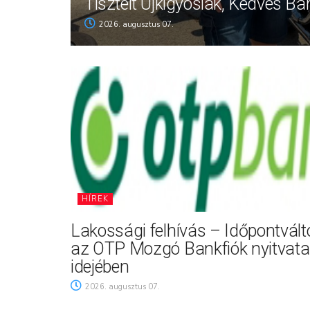
Tisztelt Újkígyósiak, Kedves Ba
2026. augusztus 07.
HÍREK
Lakossági felhívás – Időpontvál
az OTP Mozgó Bankfiók nyitvata
idejében
2026. augusztus 07.