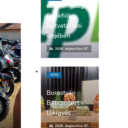
az OTP Mozgó
Bankfiók
nyitvatartási
idejében
2026. augusztus 07.
HÍREK
Borostyán
Bábcsoport –
Újkígyós
2026. augusztus 07.