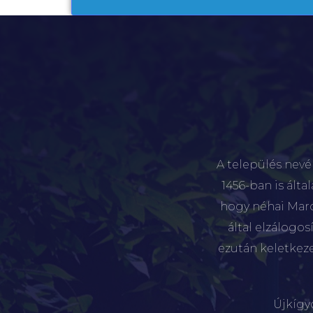
A település nevé
1456-ban is álta
hogy néhai Marót
által elzálogo
ezután keletkez
Újkígy