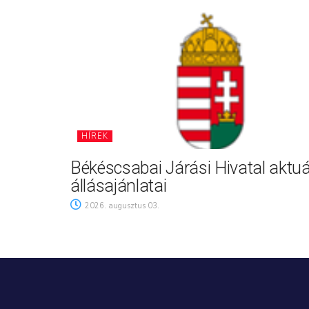
HÍREK
Békéscsabai Járási Hivatal aktuá
állásajánlatai
2026. augusztus 03.