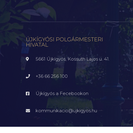
ÚJKÍGYÓSI POLGÁRMESTERI
HIVATAL
5661 Újkígyós, Kossuth Lajos u. 41.
+36 66 256 100
Újkígyós a Fecebookon
kommunikacio@ujkigyos.hu