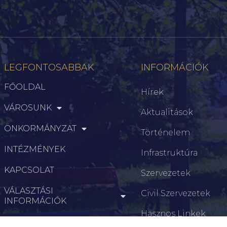
LEGFONTOSABBAK
INFORMÁCIÓK
FŐOLDAL
Hírek
VÁROSUNK
Aktualitások
ÖNKORMÁNYZAT
Történelem
INTÉZMÉNYEK
Infrastruktúra
KAPCSOLAT
Szervezetek
VÁLASZTÁSI
Civil Szervezetek
INFORMÁCIÓK
Hasznos Linkek