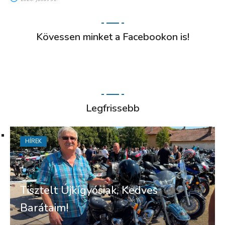
Kövessen minket a Facebookon is!
Legfrissebb
HÍREK
Tisztelt Újkígyósiak, Kedves
Barátaim!