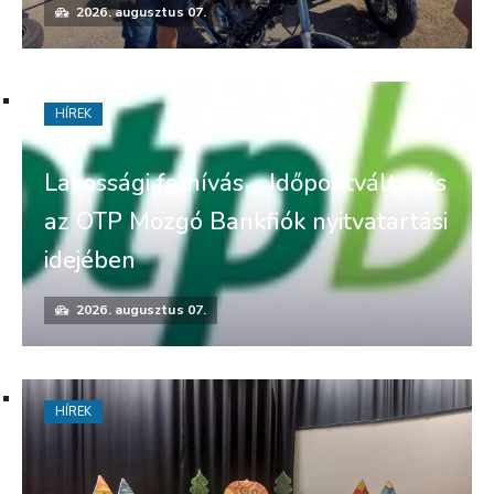
2026. augusztus 07.
HÍREK
Lakossági felhívás – Időpontváltozás
az OTP Mozgó Bankfiók nyitvatartási
idejében
2026. augusztus 07.
HÍREK