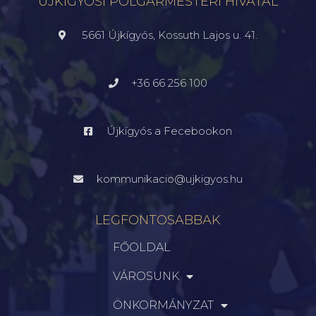
ÚJKÍGYÓSI POLGÁRMESTERI HIVATAL
5661 Újkígyós, Kossuth Lajos u. 41.
+36 66 256 100
Újkígyós a Fecebookon
kommunikacio@ujkigyos.hu
LEGFONTOSABBAK
FŐOLDAL
VÁROSUNK
ÖNKORMÁNYZAT