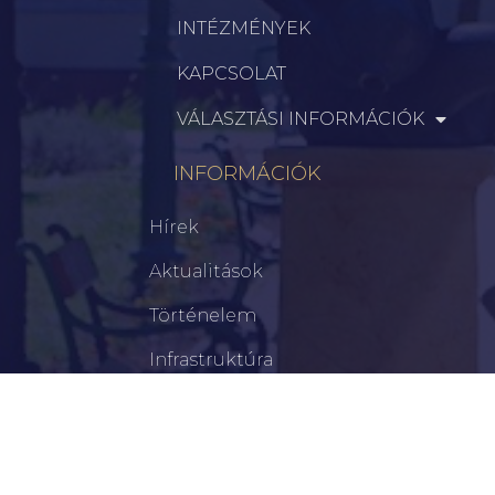
INTÉZMÉNYEK
KAPCSOLAT
VÁLASZTÁSI INFORMÁCIÓK
INFORMÁCIÓK
Hírek
Aktualitások
Történelem
Infrastruktúra
Szervezetek
Civil Szervezetek
Hasznos Linkek