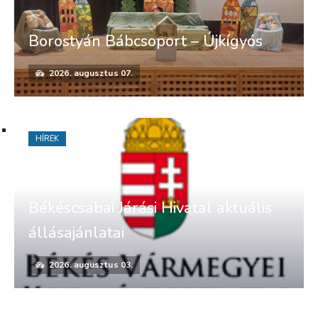
Borostyán Bábcsoport – Újkígyós
2026. augusztus 07.
HÍREK
Békéscsabai Járási Hivatal aktuális
állásajánlatai
2026. augusztus 03.