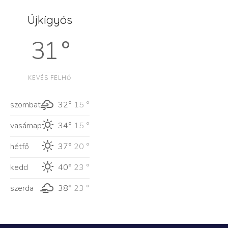
Újkígyós
31 °
KEVÉS FELHŐ
szombat
32°
15 °
vasárnap
34°
15 °
hétfő
37°
20 °
kedd
40°
23 °
szerda
38°
23 °