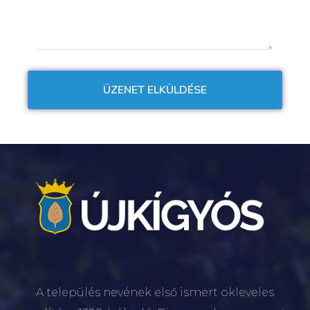
A település nevének első ismert okleveles