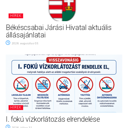
HÍREK
Békéscsabai Járási Hivatal aktuális
állásajánlatai
2026. augusztus 03.
HÍREK
I. fokú vízkorlátozás elrendelése
2026. július 31.