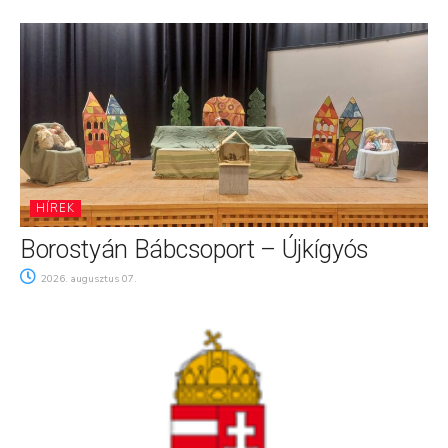
HÍREK
Borostyán Bábcsoport – Újkígyós
2026. augusztus 07.