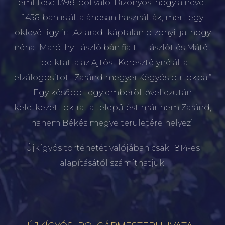
említése 1398-ból való. Bizonyos, hogy a nevet
1456-ban is általánosan használták, mert egy
oklevél így ír: „Az aradi káptalan bizonyítja, hogy
néhai Maróthy László bán fiait – Lászlót és Mátét
– beiktatta az Ajtóst Keresztélyné által
elzálogosított Zaránd megyei Kégyós birtokba.”
Egy későbbi, egy emberöltővel ezután
keletkezett okirat a települést már nem Zaránd,
hanem Békés megye területére helyezi.
Újkígyós történetét valójában csak 1814-es
alapításától számíthatjuk.