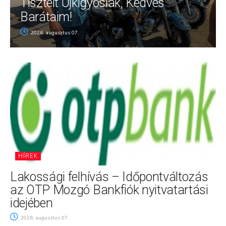
Tisztelt Újkígyósiak, Kedves
Barátaim!
2026. augusztus 07.
HÍREK
Lakossági felhívás – Időpontváltozás
az OTP Mozgó Bankfiók nyitvatartási
idejében
2026. augusztus 07.