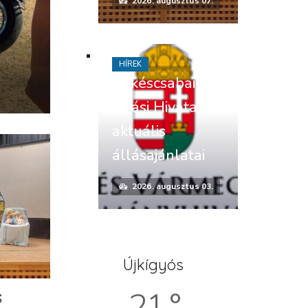
2026. augusztus 07.
HÍREK
Békéscsabai
Járási Hivatal
aktuális
állásajánlatai
2026. augusztus 03.
Újkígyós
21 °
s