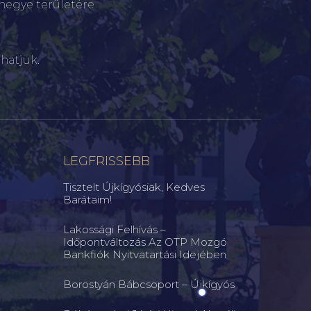
megye területére
hatjuk.
LEGFRISSEBB
Tisztelt Újkígyósiak, Kedves
Barátaim!
Lakossági Felhívás –
Időpontváltozás Az OTP Mozgó
Bankfiók Nyitvatartási Idejében
Borostyán Bábcsoport – Újkígyós