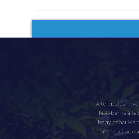
A település nevé
1456-ban is álta
hogy néhai Marót
által elzálogo