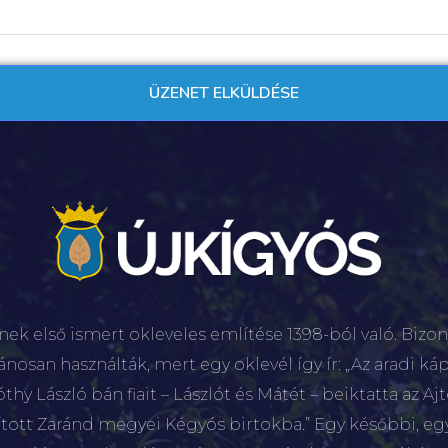
nek első ismert okleveles említése 1398-ból való. Bizon
lánosan használták, mert egy oklevél így ír: „Az aradi káp
hy László bán fiait – Lászlót és Mátét – beiktatta az Aj
sított Zaránd megyei Kégyós birtokba.” Egy későbbi, e