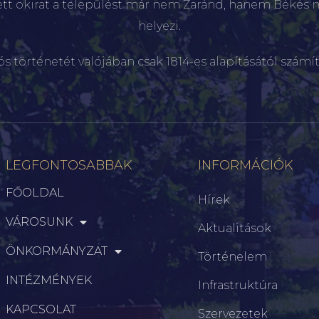
ett okirat a települést már nem Zaránd, hanem Békés 
helyezi.
ós történetét valójában csak 1814-es alapításától számít
LEGFONTOSABBAK
INFORMÁCIÓK
FŐOLDAL
Hírek
VÁROSUNK
Aktualitások
ÖNKORMÁNYZAT
Történelem
INTÉZMÉNYEK
Infrastruktúra
KAPCSOLAT
Szervezetek