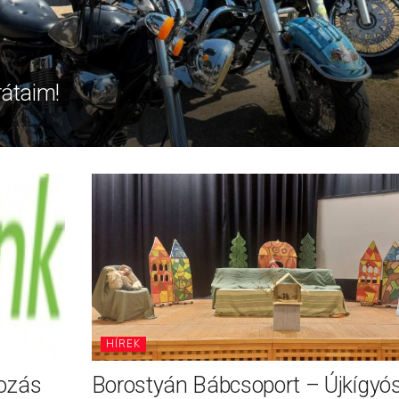
rátaim!
HÍREK
tozás
Borostyán Bábcsoport – Újkígyó