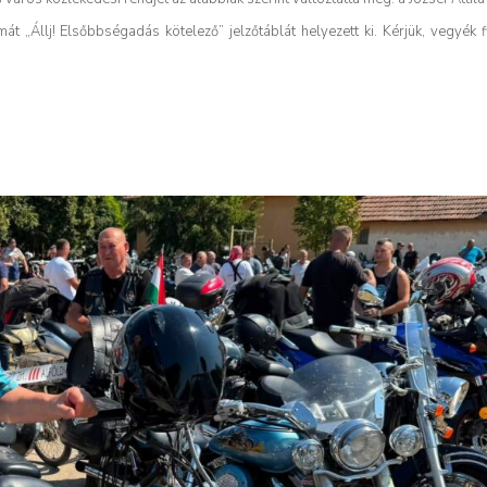
mát „Állj! Elsőbbségadás kötelező” jelzőtáblát helyezett ki. Kérjük, vegyék