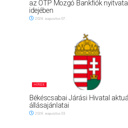
az OTP Mozgó Bankfiók nyitvata
idejében
2026. augusztus 07.
HÍREK
Békéscsabai Járási Hivatal aktuá
állásajánlatai
2026. augusztus 03.