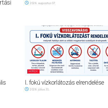
rtási
2026. augusztus 07.
HÍREK
lis
I. fokú vízkorlátozás elrendelése
2026. július 31.