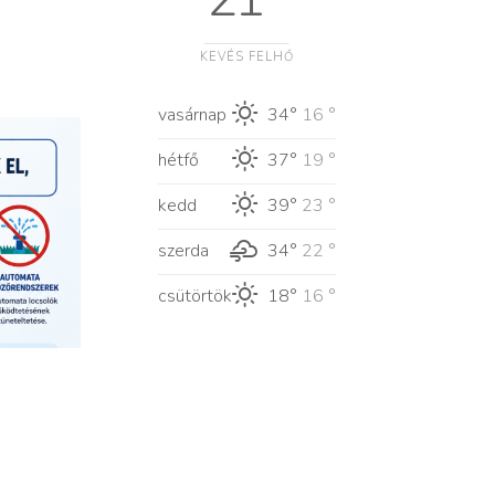
KEVÉS FELHŐ
vasárnap
34°
16 °
hétfő
37°
19 °
kedd
39°
23 °
szerda
34°
22 °
csütörtök
18°
16 °