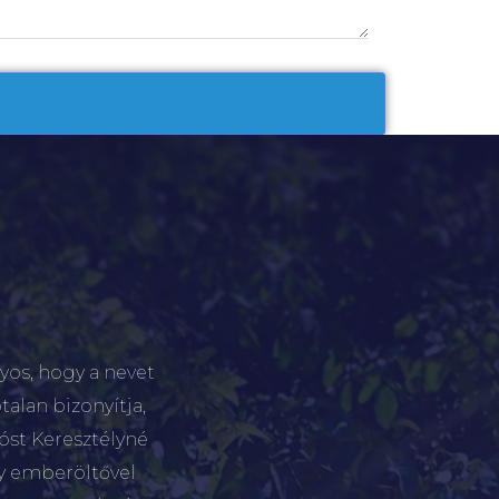
yos, hogy a nevet
talan bizonyítja,
tóst Keresztélyné
gy emberöltővel