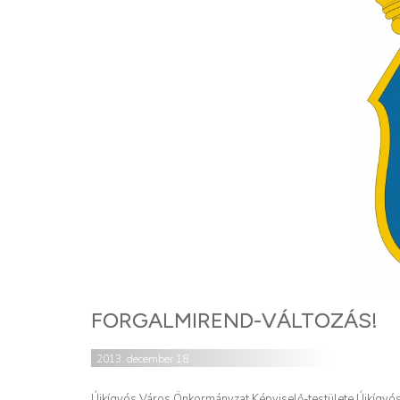
FORGALMIREND-VÁLTOZÁS!
2013. december 18.
Újkígyós Város Önkormányzat Képviselő-testülete Újkígyós vá