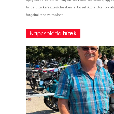
János utca kereszteződésében, a József Attila utca forgal
forgalmi rend változását!
Kapcsolódó
hírek