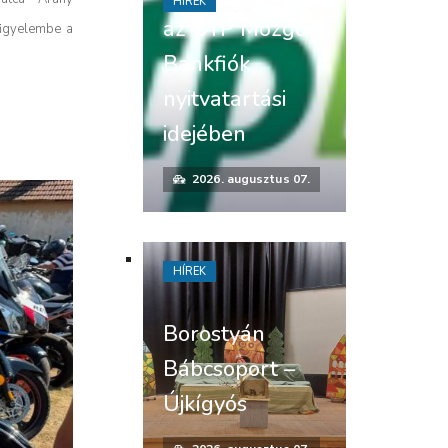
HÍREK
az OTP Mozgó
 figyelembe a
Bankfiók
nyitvatartási
idejében
2026. augusztus 07.
HÍREK
Borostyán
Bábcsoport –
Újkígyós