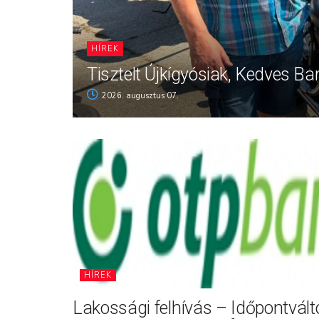
HÍREK
Tisztelt Újkígyósiak, Kedves Ba
2026. augusztus 07.
HÍREK
Lakossági felhívás – Időpontvál