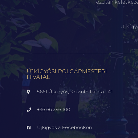
ezután keletkez
Újkígy
ÚJKÍGYÓSI POLGÁRMESTERI
HIVATAL
5661 Újkígyós, Kossuth Lajos u. 41.
+36 66 256 100
Újkígyós a Fecebookon