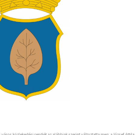
ros közlekedési rendjét az alábbiak szerint változtatta meg: a József Attila