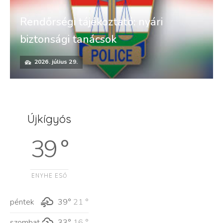
Rendőrségi tájékoztató: nyári
biztonsági tanácsok
2026. július 29.
Újkígyós
39 °
ENYHE ESŐ
péntek
39°
21 °
szombat
33°
16 °