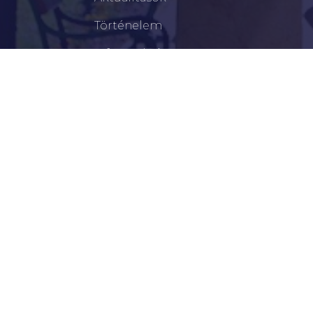
Történelem
Infrastruktúra
Szervezetek
Civil Szervezetek
Hasznos Linkek
LEGFRISSEBB
Békéscsabai Járási Hivatal Aktuális Állásajánlatai
I. Fokú Vízkorlátozás Elrendelése
Harmadfokú Hőségriasztás Lépett Életbe