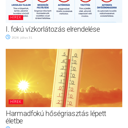
HÍREK
I. fokú vízkorlátozás elrendelése
2026. július 31.
HÍREK
Harmadfokú hőségriasztás lépett
életbe