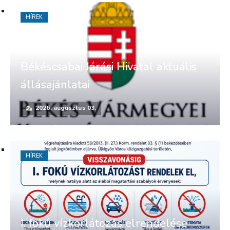
HÍREK
Békéscsabai Járási Hivatal aktuális
állásajánlatai
2026. augusztus 03.
HÍREK
I. fokú vízkorlátozás elrendelése