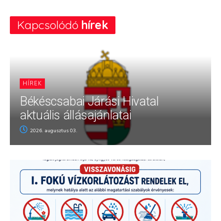
Kapcsolódó
hírek
HÍREK
Békéscsabai Járási Hivatal
aktuális állásajánlatai
2026. augusztus 03.