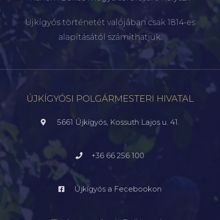
Újkígyós történetét valójában csak 1814-es
alapításától számíthatjuk.
ÚJKÍGYÓSI POLGÁRMESTERI HIVATAL
5661 Újkígyós, Kossuth Lajos u. 41.
+36 66 256 100
Újkígyós a Fecebookon