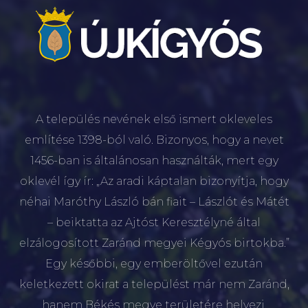
A település nevének első ismert okleveles
említése 1398-ból való. Bizonyos, hogy a nevet
1456-ban is általánosan használták, mert egy
oklevél így ír: „Az aradi káptalan bizonyítja, hogy
néhai Maróthy László bán fiait – Lászlót és Mátét
– beiktatta az Ajtóst Keresztélyné által
elzálogosított Zaránd megyei Kégyós birtokba.”
Egy későbbi, egy emberöltővel ezután
keletkezett okirat a települést már nem Zaránd,
hanem Békés megye területére helyezi.