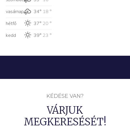
vasárnap
34°
18 °
hétfő
37°
20 °
kedd
39°
23 °
KÉDÉSE VAN?
VÁRJUK
MEGKERESÉSÉT!