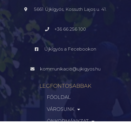
5661 Újkígyós, Kossuth Lajos u. 41.
+36 66 256 100
Újkígyós a Fecebookon
kommunikacio@ujkigyos.hu
LEGFONTOSABBAK
FŐOLDAL
VÁROSUNK
ÖNKORMÁNYZAT