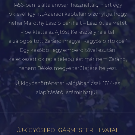
1456-ban is általánosan használták, mert egy
oklevél így ír: „Az aradi káptalan bizonyítja, hogy
néhai Maróthy László bán fiait – Lászlót és Mátét
– beiktatta az Ajtóst Keresztélyné által
elzálogosított Zaránd megyei Kégyós birtokba.”
Egy későbbi, egy emberöltővel ezután
keletkezett okirat a települést már nem Zaránd,
hanem Békés megye területére helyezi.
Újkígyós történetét valójában csak 1814-es
alapításától számíthatjuk.
ÚJKÍGYÓSI POLGÁRMESTERI HIVATAL