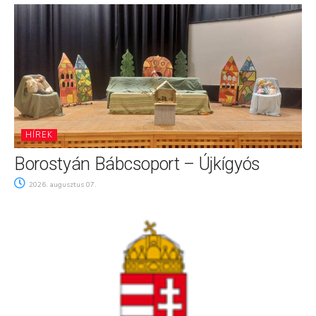
HÍREK
Borostyán Bábcsoport – Újkígyós
2026. augusztus 07.