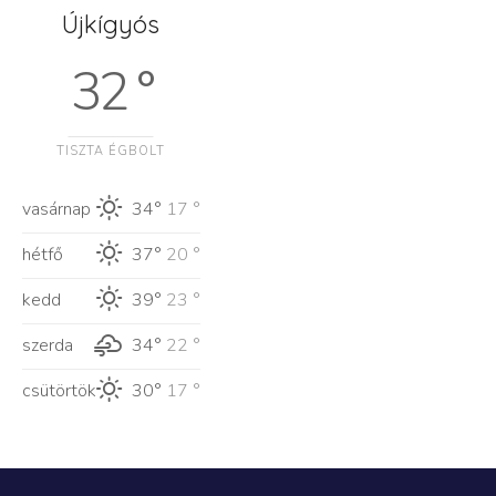
Újkígyós
32 °
TISZTA ÉGBOLT
vasárnap
34°
17 °
hétfő
37°
20 °
kedd
39°
23 °
szerda
34°
22 °
csütörtök
30°
17 °