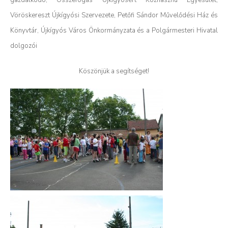
Vöröskereszt Újkígyósi Szervezete, Petőfi Sándor Művelődési Ház és
Könyvtár, Újkígyós Város Önkormányzata és a Polgármesteri Hivatal
dolgozói
Köszönjük a segítséget!