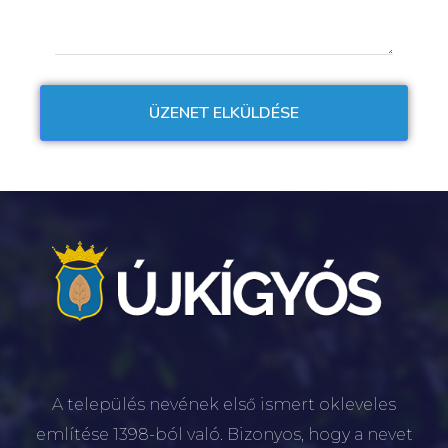
A település nevének első ismert okleveles
említése 1398-ból való. Bizonyos, hogy a nevet