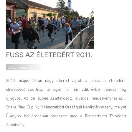
FUSS AZ ÉLETEDÉRT 2011.
2011. május 20.
2011. május 13-án nagy sikerrel zajlott a „Fuss az életedért”
elnevezésű sportnap, amelyet már harmadik évben rendez meg
Újkígyós. Az idei évben „csatlakozott” a városi rendezvényhez az I.
Snake Ring Cup Nyílt Nemzetközi Országúti Kerékpárverseny, melyet
Újkígyós belvárosában rendezett meg a Fenntartható Térségért
Alapítvány.