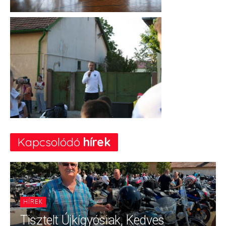
Kapcsolódó
hírek
HÍREK
Tisztelt Újkígyósiak, Kedves