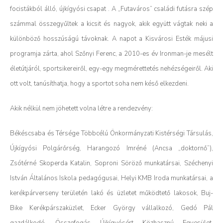
focistákból álló, újkígyósi csapat . A „Futaváros” családi futásra szép
számmal összegyűltek a kicsit és nagyok, akik együtt vágtak neki a
különböző hosszúságú távoknak. A napot a Kisvárosi Esték májusi
programja zárta, ahol Szőnyi Ferenc, a 2010-es év Ironman-je mesélt
életútjáról, sportsikereiről, egy-egy megmérettetés nehézségeiről. Aki
ott volt, tanúsíthatja, hogy a sportot soha nem késő elkezdeni.
Akik nélkül nem jöhetett volna létre a rendezvény:
Békéscsaba és Térsége Többcélú Önkormányzati Kistérségi Társulás,
Újkígyósi Polgárőrség, Harangozó Imréné (Ancsa „doktornő”),
Zsótérné Skoperda Katalin, Soproni Söröző munkatársai, Széchenyi
István Általános Iskola pedagógusai, Helyi KMB Iroda munkatársai, a
kerékpárverseny területén lakó és üzletet működtető lakosok, Buj-
Bike Kerékpárszaküzlet, Ecker György vállalkozó, Gedó Pál
gazdálkodó, Összefogás Újkígyósért Közhasznú Egyesület,