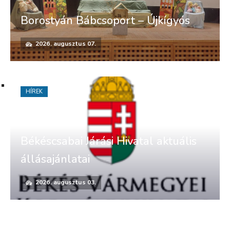
Borostyán Bábcsoport – Újkígyós
2026. augusztus 07.
HÍREK
Békéscsabai Járási Hivatal aktuális
állásajánlatai
2026. augusztus 03.