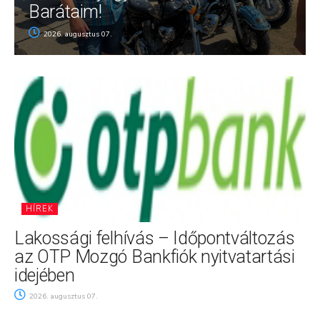
Barátaim!
2026. augusztus 07.
HÍREK
Lakossági felhívás – Időpontváltozás
az OTP Mozgó Bankfiók nyitvatartási
idejében
2026. augusztus 07.