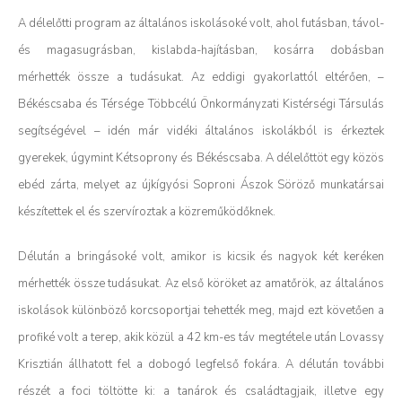
A délelőtti program az általános iskolásoké volt, ahol futásban, távol-
és magasugrásban, kislabda-hajításban, kosárra dobásban
mérhették össze a tudásukat. Az eddigi gyakorlattól eltérően, –
Békéscsaba és Térsége Többcélú Önkormányzati Kistérségi Társulás
segítségével – idén már vidéki általános iskolákból is érkeztek
gyerekek, úgymint Kétsoprony és Békéscsaba. A délelőttöt egy közös
ebéd zárta, melyet az újkígyósi Soproni Ászok Söröző munkatársai
készítettek el és szervíroztak a közreműködőknek.
Délután a bringásoké volt, amikor is kicsik és nagyok két keréken
mérhették össze tudásukat. Az első köröket az amatőrök, az általános
iskolások különböző korcsoportjai tehették meg, majd ezt követően a
profiké volt a terep, akik közül a 42 km-es táv megtétele után Lovassy
Krisztián állhatott fel a dobogó legfelső fokára. A délután további
részét a foci töltötte ki: a tanárok és családtagjaik, illetve egy