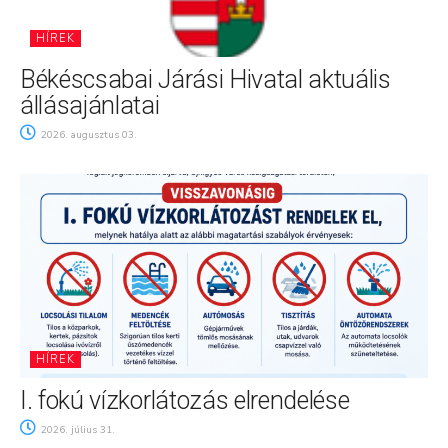
HÍREK
Békéscsabai Járási Hivatal aktuális
állásajánlatai
2026. augusztus 03.
HÍREK
I. fokú vízkorlátozás elrendelése
2026. július 31.