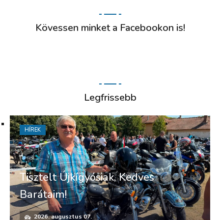
Kövessen minket a Facebookon is!
Legfrissebb
HÍREK
Tisztelt Újkígyósiak, Kedves
Barátaim!
2026. augusztus 07.