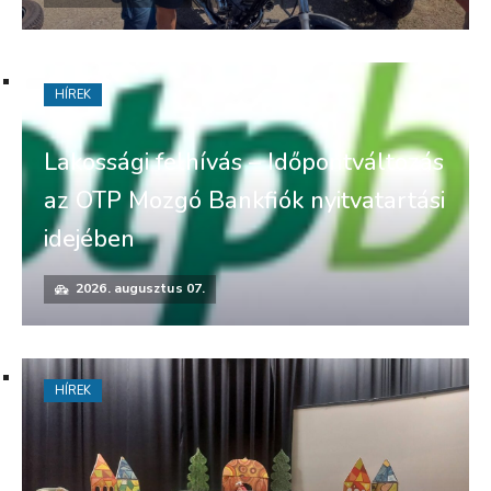
HÍREK
Lakossági felhívás – Időpontváltozás
az OTP Mozgó Bankfiók nyitvatartási
idejében
2026. augusztus 07.
HÍREK