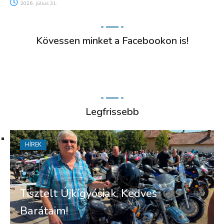
2026. július 31.
Kövessen minket a Facebookon is!
Legfrissebb
HÍREK
Tisztelt Újkígyósiak, Kedves
Barátaim!