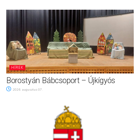
HÍREK
Borostyán Bábcsoport – Újkígyós
2026. augusztus 07.