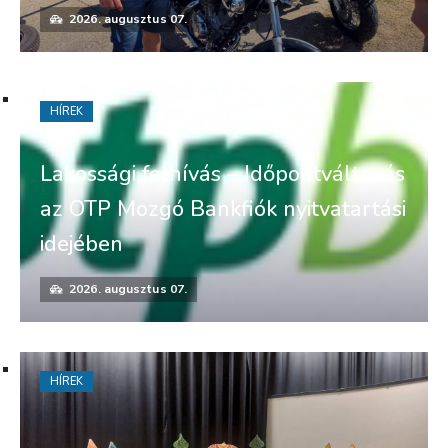
2026. augusztus 07.
HÍREK
Lakossági felhívás – Időpontváltozás
az OTP Mozgó Bankfiók nyitvatartási
idejében
2026. augusztus 07.
HÍREK