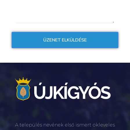
A település nevének első ismert okleveles