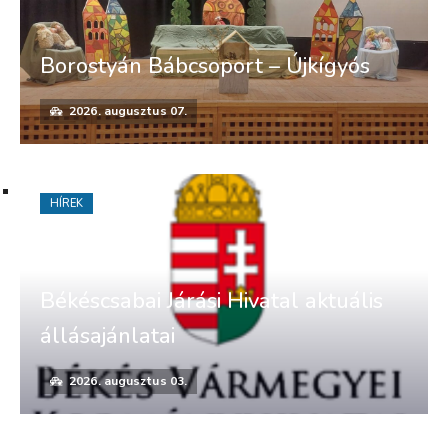
Borostyán Bábcsoport – Újkígyós
2026. augusztus 07.
HÍREK
Békéscsabai Járási Hivatal aktuális
állásajánlatai
2026. augusztus 03.