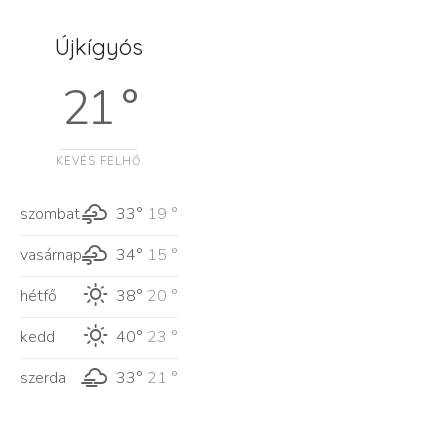
Újkígyós
21 °
KEVÉS FELHŐ
szombat
33°
19 °
vasárnap
34°
15 °
hétfő
38°
20 °
kedd
40°
23 °
szerda
33°
21 °