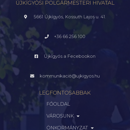
ÚJKÍGYÓSI POLGÁRMESTERI HIVATAL
5661 Újkígyós, Kossuth Lajos u. 41.
+36 66 256 100
Újkígyós a Fecebookon
kommunikacio@ujkigyos.hu
LEGFONTOSABBAK
FŐOLDAL
VÁROSUNK
ÖNKORMÁNYZAT