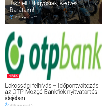
Tisztelt Újkígyósiak, Kedves
Barátaim!
2026. augusztus 07.
HÍREK
Lakossági felhívás – Időpontváltozás
az OTP Mozgó Bankfiók nyitvatartási
idejében
2026. augusztus 07.