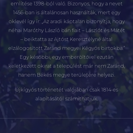
említése 1398-ból való. Bizonyos, hogy a nevet
1456-ban is általánosan használták, mert egy
oklevél így ír: „Az aradi káptalan bizonyítja, hogy
néhai Maróthy László bán fiait – Lászlót és Mátét
– beiktatta az Ajtóst Keresztélyné által
elzálogosított Zaránd megyei Kégyós birtokba.”
Egy későbbi, egy emberöltővel ezután
keletkezett okirat a települést már nem Zaránd,
hanem Békés megye területére helyezi.
Újkígyós történetét valójában csak 1814-es
alapításától számíthatjuk.