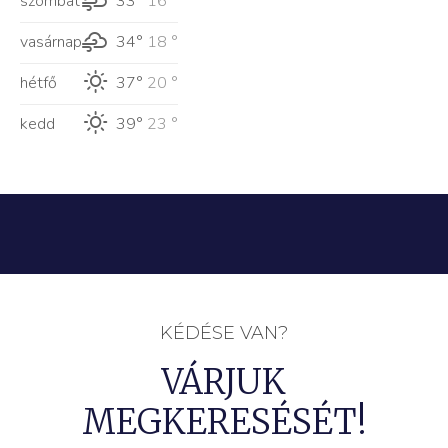
szombat
33°
16 °
vasárnap
34°
18 °
hétfő
37°
20 °
kedd
39°
23 °
KÉDÉSE VAN?
VÁRJUK
MEGKERESÉSÉT!