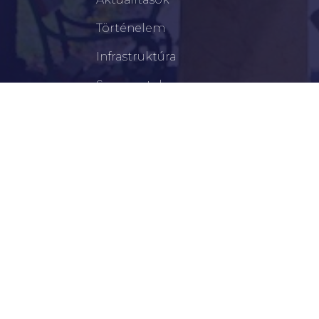
Történelem
Infrastruktúra
Szervezetek
Civil Szervezetek
Hasznos Linkek
LEGFRISSEBB
Békéscsabai Járási Hivatal Aktuális Állásajánlatai
I. Fokú Vízkorlátozás Elrendelése
Harmadfokú Hőségriasztás Lépett Életbe