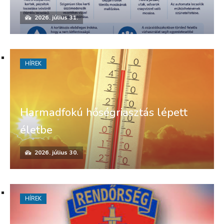
2026. július 31.
HÍREK
Harmadfokú hőségriasztás lépett
életbe
2026. július 30.
HÍREK