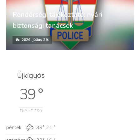
Rendőrségi tájékoztató: nyári
biztonsági tanácsok
2026. július 29.
Újkígyós
39 °
ENYHE ESŐ
péntek
39°
21 °