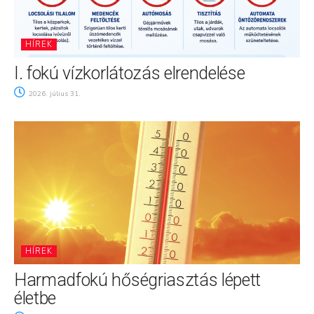
HÍREK
I. fokú vízkorlátozás elrendelése
2026. július 31.
HÍREK
Harmadfokú hőségriasztás lépett
életbe