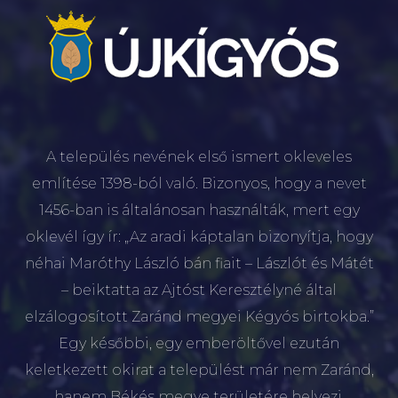
A település nevének első ismert okleveles
említése 1398-ból való. Bizonyos, hogy a nevet
1456-ban is általánosan használták, mert egy
oklevél így ír: „Az aradi káptalan bizonyítja, hogy
néhai Maróthy László bán fiait – Lászlót és Mátét
– beiktatta az Ajtóst Keresztélyné által
elzálogosított Zaránd megyei Kégyós birtokba.”
Egy későbbi, egy emberöltővel ezután
keletkezett okirat a települést már nem Zaránd,
hanem Békés megye területére helyezi.