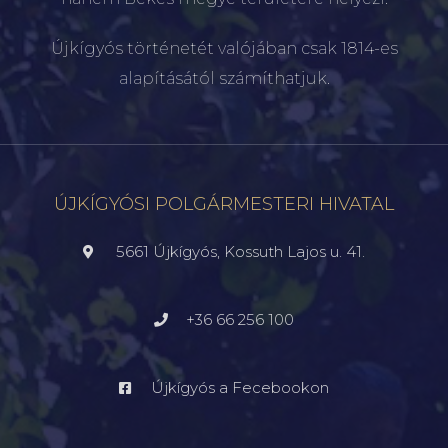
Újkígyós történetét valójában csak 1814-es
alapításától számíthatjuk.
ÚJKÍGYÓSI POLGÁRMESTERI HIVATAL
5661 Újkígyós, Kossuth Lajos u. 41.
+36 66 256 100
Újkígyós a Fecebookon