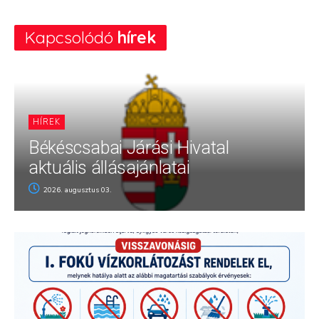
Kapcsolódó
hírek
HÍREK
Békéscsabai Járási Hivatal
aktuális állásajánlatai
2026. augusztus 03.