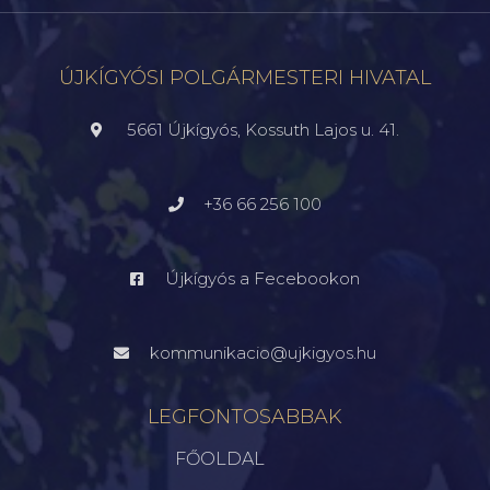
ÚJKÍGYÓSI POLGÁRMESTERI HIVATAL
5661 Újkígyós, Kossuth Lajos u. 41.
+36 66 256 100
Újkígyós a Fecebookon
kommunikacio@ujkigyos.hu
LEGFONTOSABBAK
FŐOLDAL