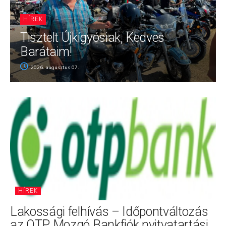
HÍREK
Tisztelt Újkígyósiak, Kedves
Barátaim!
2026. augusztus 07.
HÍREK
Lakossági felhívás – Időpontváltozás
az OTP Mozgó Bankfiók nyitvatartási