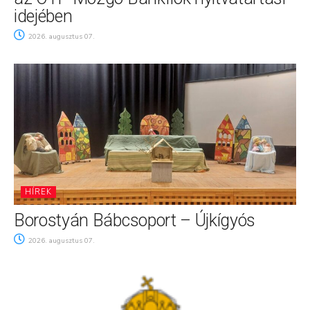
idejében
2026. augusztus 07.
HÍREK
Borostyán Bábcsoport – Újkígyós
2026. augusztus 07.