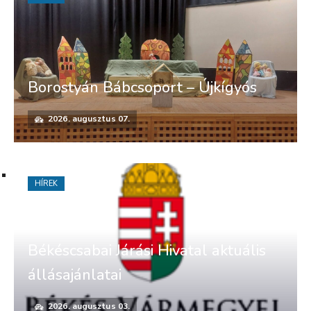
Borostyán Bábcsoport – Újkígyós
2026. augusztus 07.
HÍREK
Békéscsabai Járási Hivatal aktuális
állásajánlatai
2026. augusztus 03.