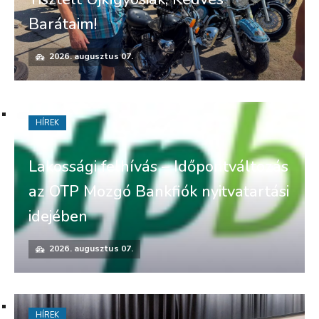
Barátaim!
2026. augusztus 07.
HÍREK
Lakossági felhívás – Időpontváltozás
az OTP Mozgó Bankfiók nyitvatartási
idejében
2026. augusztus 07.
HÍREK