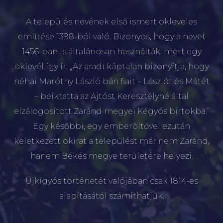
A település nevének első ismert okleveles
említése 1398-ból való. Bizonyos, hogy a nevet
1456-ban is általánosan használták, mert egy
oklevél így ír: „Az aradi káptalan bizonyítja, hogy
néhai Maróthy László bán fiait – Lászlót és Mátét
– beiktatta az Ajtóst Keresztélyné által
elzálogosított Zaránd megyei Kégyós birtokba.”
Egy későbbi, egy emberöltővel ezután
keletkezett okirat a települést már nem Zaránd,
hanem Békés megye területére helyezi.
Újkígyós történetét valójában csak 1814-es
alapításától számíthatjuk.