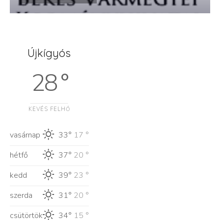
Újkígyós
28 °
KEVÉS FELHŐ
vasárnap
33°
17 °
hétfő
37°
20 °
kedd
39°
23 °
szerda
31°
20 °
csütörtök
34°
15 °