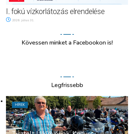
I. fokú vízkorlátozás elrendelése
2026. július 31.
Kövessen minket a Facebookon is!
Legfrissebb
HÍREK
Tisztelt Újkígyósiak, Kedves