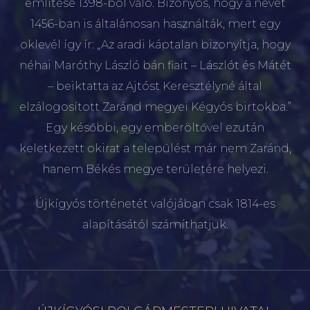
említése 1398-ból való. Bizonyos, hogy a nevet
1456-ban is általánosan használták, mert egy
oklevél így ír: „Az aradi káptalan bizonyítja, hogy
néhai Maróthy László bán fiait – Lászlót és Mátét
– beiktatta az Ajtóst Keresztélyné által
elzálogosított Zaránd megyei Kégyós birtokba.”
Egy későbbi, egy emberöltővel ezután
keletkezett okirat a települést már nem Zaránd,
hanem Békés megye területére helyezi.
Újkígyós történetét valójában csak 1814-es
alapításától számíthatjuk.