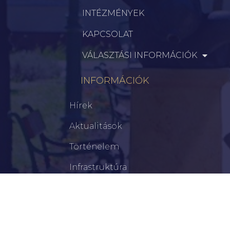
INTÉZMÉNYEK
KAPCSOLAT
VÁLASZTÁSI INFORMÁCIÓK
INFORMÁCIÓK
Hírek
Aktualitások
Történelem
Infrastruktúra
Szervezetek
Civil Szervezetek
Hasznos Linkek