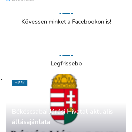
Kövessen minket a Facebookon is!
Legfrissebb
HÍREK
Békéscsabai Járási Hivatal aktuális
állásajánlatai