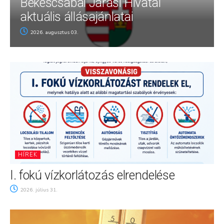
Békéscsabai Járási Hivatal
aktuális állásajánlatai
2026. augusztus 03.
HÍREK
I. fokú vízkorlátozás elrendelése
2026. július 31.