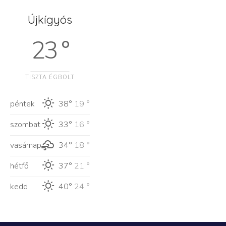
Újkígyós
23 °
TISZTA ÉGBOLT
péntek
38°
19 °
szombat
33°
16 °
vasárnap
34°
18 °
hétfő
37°
21 °
kedd
40°
24 °