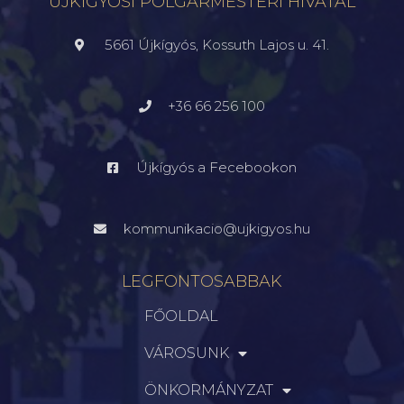
ÚJKÍGYÓSI POLGÁRMESTERI HIVATAL
5661 Újkígyós, Kossuth Lajos u. 41.
+36 66 256 100
Újkígyós a Fecebookon
kommunikacio@ujkigyos.hu
LEGFONTOSABBAK
FŐOLDAL
VÁROSUNK
ÖNKORMÁNYZAT