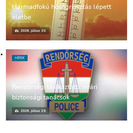
Harmadfokú hőségriasztás lépett
életbe
2026. július 30.
HÍREK
Rendőrségi tájékoztató: nyári
biztonsági tanácsok
2026. július 29.