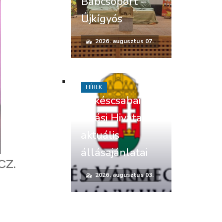
Bábcsoport –
Újkígyós
2026. augusztus 07.
HÍREK
Békéscsabai
Járási Hivatal
aktuális
állásajánlatai
CZ.
2026. augusztus 03.