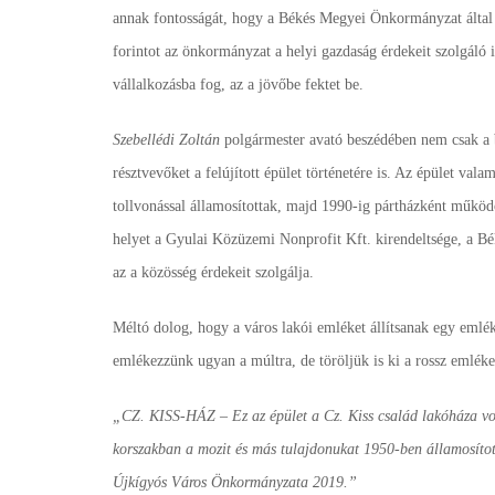
annak fontosságát, hogy a Békés Megyei Önkormányzat által m
forintot az önkormányzat a helyi gazdaság érdekeit szolgáló i
vállalkozásba fog, az a jövőbe fektet be.
Szebellédi Zoltán
polgármester avató beszédében nem csak a b
résztvevőket a felújított épület történetére is. Az épület va
tollvonással államosítottak, majd 1990-ig pártházként működ
helyet a Gyulai Közüzemi Nonprofit Kft. kirendeltsége, a Bék
az a közösség érdekeit szolgálja.
Méltó dolog, hogy a város lakói emléket állítsanak egy emlék
emlékezzünk ugyan a múltra, de töröljük is ki a rossz emlékek
„CZ. KISS-HÁZ – Ez az épület a Cz. Kiss család lakóháza vol
korszakban a mozit és más tulajdonukat 1950-ben államosították
Újkígyós Város Önkormányzata 2019.”