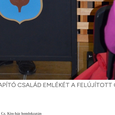
APÍTÓ CSALÁD EMLÉKÉT A FELÚJÍTOTT 
tt Cz. Kiss-ház homlokzatán