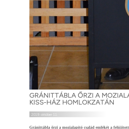
GRÁNITTÁBLA ŐRZI A MOZIAL
KISS-HÁZ HOMLOKZATÁN
2019. október 11.
Gránittábla őrzi a mozialapító család emlékét a felújíto