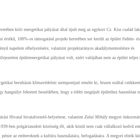
etében kiírt energetikai pályázat által újult meg az egykori Cz. Kiss család lak
ási értékű, 100%-os támogatású projekt keretében sor került az épület födém- és
ményű napelem elhelyezésére, valamint projektarányos akadálymentesítésre és
fejezetten épületenergetikai pályázat volt, ezért valójában nem az épület teljes f
getikai beruházás klímavédelmi szempontjait emelte ki, hiszen ezáltal csökkenth
agy hangsúlyt fektetett beszédében, hogy a többi megújult épülethez hasonlóan 
Járási Hivatal hivatalvezető-helyettese, valamint
Zalai Mihály
megyei önkormány
939-ben polgáriasodott közösség élt, akik közül nem csak vállalkozó kedvű em
s, pénze az embereknek a kultúra használatára, befogadására. A megyei elnök kü