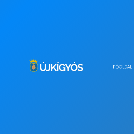
FŐOLDAL