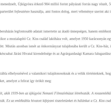
enedzselt, Újkígyósra érkező 904 millió forint pályázati forrás nagy részét, 5
parterület fejlesztésre használja, ami fontos dolog, mert véleménye szerint aki 
eruházás legfontosabb adatait ismertette az átadó ünnepségen, hanem emlékezt
lamikor a mozialapító Cz. Kiss család lakóháza volt, amelyet 1950 karácsonyán eg
ött. Miután azonban ismét az önkormányzat tulajdonába került a Cz. Kiss-ház, i
éscsabai Járási Hivatal kirendeltsége és az Agrárgazdasági Kamara falugazdászi
tábla elhelyezésével a valamikori tulajdonosoknak és a velük történteknek, hog
et, amelyet a felirat így örökít meg:
t, akik 1939-ben az újkígyósi Nemzeti Filmszínházat létrehozták. A rosszemlékű
. Ez az emléktábla hivatott kifejezni tiszteletünket és hálánkat a Cz. Kiss csal