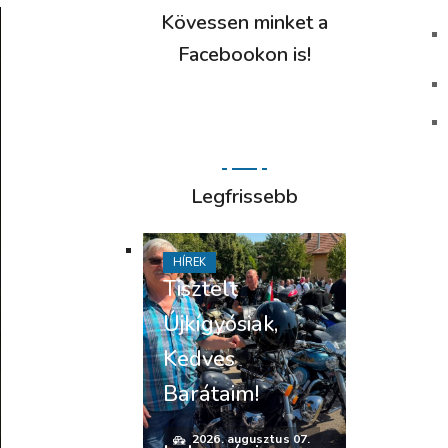
Kövessen minket a
Facebookon is!
Legfrissebb
HÍREK
Tisztelt
Újkígyósiak,
Kedves
Barátaim!
2026. augusztus 07.