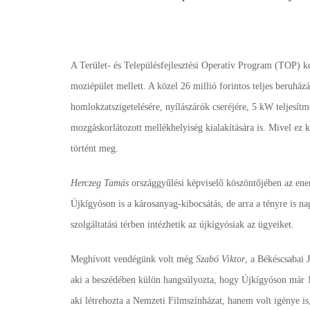
A Terület- és Településfejlesztési Operatív Program (TOP) ker
moziépület mellett. A közel 26 millió forintos teljes beruház
homlokzatszigetelésére, nyílászárók cseréjére, 5 kW teljesít
mozgáskorlátozott mellékhelyiség kialakítására is. Mivel ez ki
történt meg.
Herczeg Tamás
országgyűlési képviselő köszöntőjében az ener
Újkígyóson is a károsanyag-kibocsátás, de arra a tényre is n
szolgáltatási térben intézhetik az újkígyósiak az ügyeiket.
Meghívott vendégünk volt még
Szabó Viktor
, a Békéscsabai 
aki a beszédében külön hangsúlyozta, hogy Újkígyóson már 1
aki létrehozta a Nemzeti Filmszínházat, hanem volt igénye i