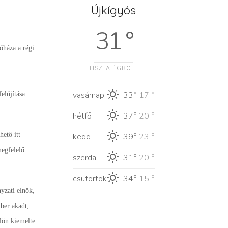
Újkígyós
31 °
óháza a régi
TISZTA ÉGBOLT
vasárnap
33°
17 °
elújítása
hétfő
37°
20 °
ető itt
kedd
39°
23 °
megfelelő
szerda
31°
20 °
csütörtök
34°
15 °
zati elnök,
ber akadt,
lön kiemelte