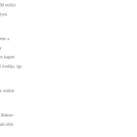
00 millió
ilyen
ette a
y
tt kapott
 irodája, így
y ezáltal
 Rákosi-
ád előtt.