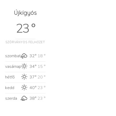
Újkígyós
23 °
SZÓRVÁNYOS FELHŐZET
szombat
32°
18 °
vasárnap
34°
15 °
hétfő
37°
20 °
kedd
40°
23 °
szerda
38°
23 °