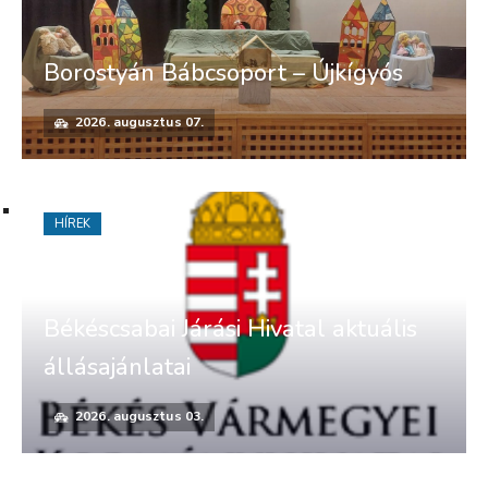
Borostyán Bábcsoport – Újkígyós
2026. augusztus 07.
HÍREK
Békéscsabai Járási Hivatal aktuális
állásajánlatai
2026. augusztus 03.