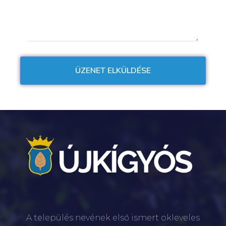
A település nevének első ismert okleveles