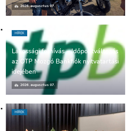
2026. augusztus 07.
HÍREK
Lakossági felhívás – Időpontváltozás
az OTP Mozgó Bankfiók nyitvatartási
idejében
2026. augusztus 07.
HÍREK