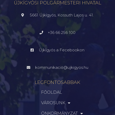
ÚJKÍGYÓSI POLGÁRMESTERI HIVATAL
5661 Újkígyós, Kossuth Lajos u. 41.
+36 66 256 100
Újkígyós a Fecebookon
kommunikacio@ujkigyos.hu
LEGFONTOSABBAK
FŐOLDAL
VÁROSUNK
ÖNKORMÁNYZAT