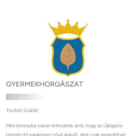
GYERMEKHORGÁSZAT
2017. január 05.
Tisztelt Szülők!
Mint bizonyára sokan értesültek arról, hogy az Újkígyósi
Horgásztó napijegyes tóvá alakult, ahol csak engedéllyel