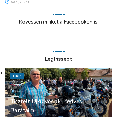
2026. július 31.
Kövessen minket a Facebookon is!
Legfrissebb
HÍREK
Tisztelt Újkígyósiak, Kedves
Barátaim!