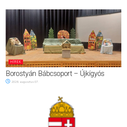
HÍREK
Borostyán Bábcsoport – Újkígyós
2026. augusztus 07.