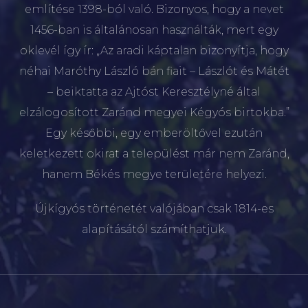
említése 1398-ból való. Bizonyos, hogy a nevet
1456-ban is általánosan használták, mert egy
oklevél így ír: „Az aradi káptalan bizonyítja, hogy
néhai Maróthy László bán fiait – Lászlót és Mátét
– beiktatta az Ajtóst Keresztélyné által
elzálogosított Zaránd megyei Kégyós birtokba.”
Egy későbbi, egy emberöltővel ezután
keletkezett okirat a települést már nem Zaránd,
hanem Békés megye területére helyezi.
Újkígyós történetét valójában csak 1814-es
alapításától számíthatjuk.