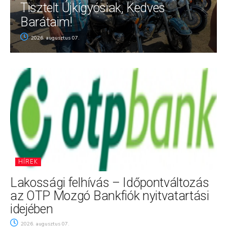
Tisztelt Újkígyósiak, Kedves
Barátaim!
2026. augusztus 07.
HÍREK
Lakossági felhívás – Időpontváltozás
az OTP Mozgó Bankfiók nyitvatartási
idejében
2026. augusztus 07.