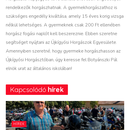
rendelkezők horgászhatnak. A gyermekhorgászathoz is
szükséges engedély kiváltása, amely 15 éves korig vizsga
nélkül lehetséges. A gyermeknek csak 200 Ft ellenében
horgász fogási naplót kell beszereznie. Ebben szeretne
segítséget nyújtani az Újkígyósi Horgászok Egyesülete.
Amennyiben szeretné, hogy gyermeke horgászhasson az
Újkígyósi Horgásztóban, úgy keresse fel Botyánszki Pál
elnök urat az általános iskolában!
Kapcsolódó
hírek
HÍREK