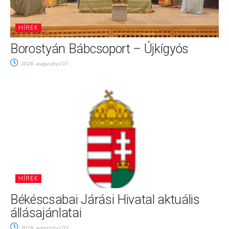
HÍREK
Borostyán Bábcsoport – Újkígyós
2026. augusztus 07.
HÍREK
Békéscsabai Járási Hivatal aktuális
állásajánlatai
2026. augusztus 03.