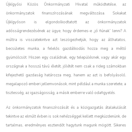
Újkígyósi Közös Önkormányzati Hivatal működtetése, az
önkormányzatok finanszírozásának megváltozása. Sokakat
Újkígyóson is elgondolkodtatott az önkormányzatok
adósságrendezésének az ügye, hogy érdemes-e „jó fiúnak” lenni? A
múltra is visszatekintve azt leszögezhetjük, hogy az állhatatos,
becsületes munka, a felelős gazdálkodás hozza meg a méltó
gyümölcsöt. Hiszen egy családnak, egy településnek, vagy akár egy
országnak a hosszú távú életét, jólétét nem csak a rideg számokban
kifejezhető gazdaság határozza meg, hanem az azt is befolyásoló,
megalapozó emberi jellemvonások, mint például a munka szeretete, a
tisztesség, az igazságosság, a másik emberre való odafigyelés.
Az önkormányzatok finanszírozását és a közigazgatás átalakulását
tekintve az elmúlt évben is sok nehézséggel kellett megküzdenünk, de
tartalmas, eredményes esztendőt hagytunk magunk mögött. Sikeres