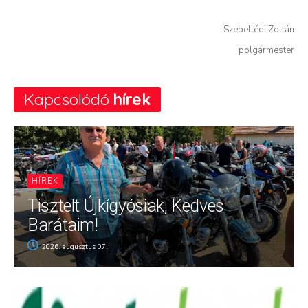
Szebellédi Zoltán
polgármester
Kapcsolódó
hírek
HÍREK
Tisztelt Újkígyósiak, Kedves
Barátaim!
2026. augusztus 07.