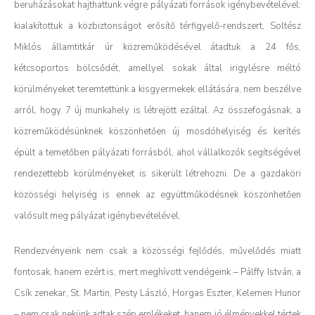
beruházásokat hajthattunk végre pályázati források igénybevételével:
kialakítottuk a közbiztonságot erősítő térfigyelő-rendszert, Soltész
Miklós államtitkár úr közreműködésével átadtuk a 24 fős,
kétcsoportos bölcsődét, amellyel sokak által irigylésre méltó
körülményeket teremtettünk a kisgyermekek ellátására, nem beszélve
arról, hogy 7 új munkahely is létrejött ezáltal. Az összefogásnak, a
közreműködésünknek köszönhetően új mosdóhelyiség és kerítés
épült a temetőben pályázati forrásból, ahol vállalkozók segítségével
rendezettebb körülményeket is sikerült létrehozni. De a gazdaköri
közösségi helyiség is ennek az együttműködésnek köszönhetően
valósult meg pályázat igénybevételével.
Rendezvényeink nem csak a közösségi fejlődés, művelődés miatt
fontosak, hanem ezért is, mert meghívott vendégeink – Pálffy István, a
Csík zenekar, St. Martin, Pesty László, Horgas Eszter, Kelemen Hunor
– nem csak nekünk adtak szép emlékeket, hanem jó élményekkel tértek