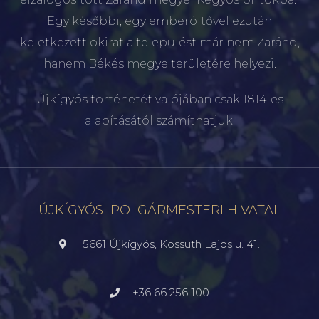
Egy későbbi, egy emberöltővel ezután
keletkezett okirat a települést már nem Zaránd,
hanem Békés megye területére helyezi.
Újkígyós történetét valójában csak 1814-es
alapításától számíthatjuk.
ÚJKÍGYÓSI POLGÁRMESTERI HIVATAL
5661 Újkígyós, Kossuth Lajos u. 41.
+36 66 256 100