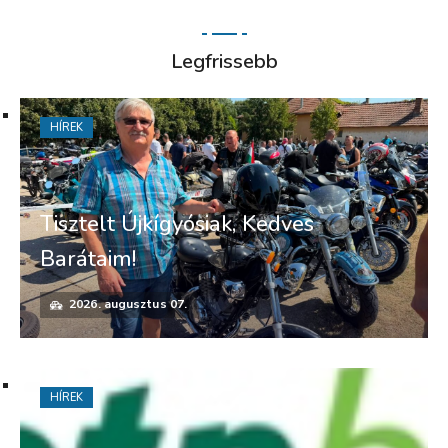
Legfrissebb
HÍREK
Tisztelt Újkígyósiak, Kedves
Barátaim!
2026. augusztus 07.
HÍREK