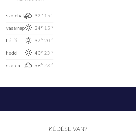
szombat
32°
15 °
vasárnap
34°
15 °
hétfő
37°
20 °
kedd
40°
23 °
szerda
38°
23 °
KÉDÉSE VAN?