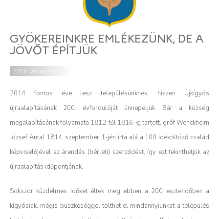
GYÖKEREINKRE EMLÉKEZÜNK, DE A
JÖVŐT ÉPÍTJÜK
2014. január 08.
2014 fontos éve lesz településünknek, hiszen Újkígyós
újraalapításának 200. évfordulóját ünnepeljük. Bár a község
megalapításának folyamata 1812-től 1816-ig tartott, gróf Wenckheim
József Antal 1814. szeptember 1-jén írta alá a 100 ideköltöző család
képviselőjével az árendás (bérleti) szerződést, így ezt tekinthetjük az
újraalapítás időpontjának.
Sokszor küzdelmes időket éltek meg ebben a 200 esztendőben a
kígyósiak, mégis büszkeséggel tölthet el mindannyiunkat a település