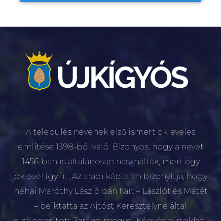
A település nevének első ismert okleveles
említése 1398-ból való. Bizonyos, hogy a nevet
1456-ban is általánosan használták, mert egy
oklevél így ír: „Az aradi káptalan bizonyítja, hogy
néhai Maróthy László bán fiait – Lászlót és Mátét
– beiktatta az Ajtóst Keresztélyné által
elzálogosított Zaránd megyei Kégyós birtokba.”