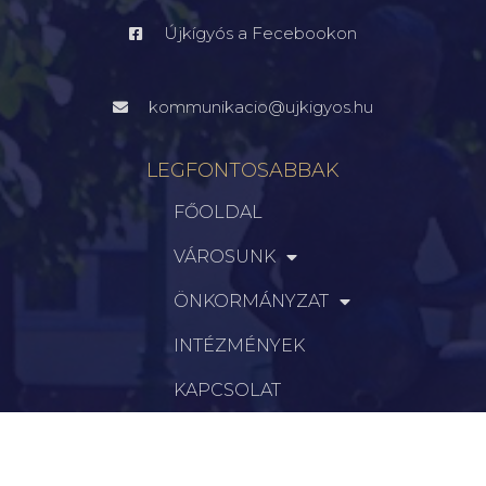
Újkígyós a Fecebookon
kommunikacio@ujkigyos.hu
LEGFONTOSABBAK
FŐOLDAL
VÁROSUNK
ÖNKORMÁNYZAT
INTÉZMÉNYEK
KAPCSOLAT
VÁLASZTÁSI INFORMÁCIÓK