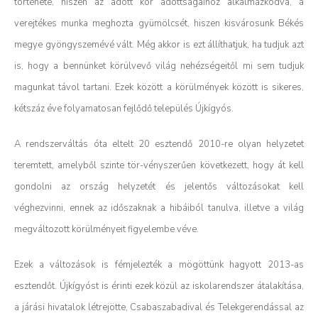
története, hiszen az adott kor adottságaihoz alkalmazkodva, a
verejtékes munka meghozta gyümölcsét, hiszen kisvárosunk Békés
megye gyöngyszemévé vált. Még akkor is ezt állíthatjuk, ha tudjuk azt
is, hogy a bennünket körülvevő világ nehézségeitől mi sem tudjuk
magunkat távol tartani. Ezek között a körülmények között is sikeres,
kétszáz éve folyamatosan fejlődő település Újkígyós.
A rendszerváltás óta eltelt 20 esztendő 2010-re olyan helyzetet
teremtett, amelyből szinte tör-vényszerűen következett, hogy át kell
gondolni az ország helyzetét és jelentős változásokat kell
véghezvinni, ennek az időszaknak a hibáiból tanulva, illetve a világ
megváltozott körülményeit figyelembe véve.
Ezek a változások is fémjelezték a mögöttünk hagyott 2013-as
esztendőt. Újkígyóst is érinti ezek közül az iskolarendszer átalakítása,
a járási hivatalok létrejötte, Csabaszabadival és Telekgerendással az