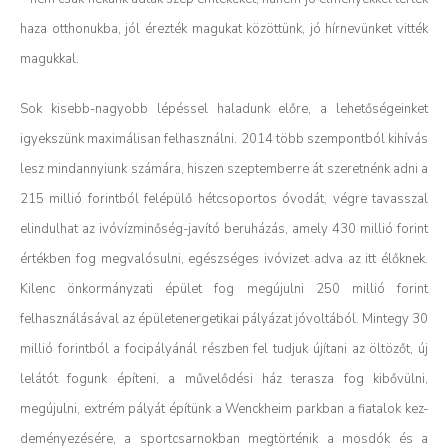
haza otthonukba, jól érezték magukat közöttünk, jó hírnevünket vitték
magukkal.
Sok kisebb-nagyobb lépéssel haladunk előre, a lehetőségeinket
igyekszünk maximálisan felhasználni. 2014 több szempontból kihívás
lesz mindannyiunk számára, hiszen szeptemberre át szeretnénk adni a
215 millió forintból felépülő hétcsoportos óvodát, végre tavasszal
elindulhat az ivóvízminőség-javító beruházás, amely 430 millió forint
értékben fog megvalósulni, egészséges ivóvizet adva az itt élőknek.
Kilenc önkormányzati épület fog megújulni 250 millió forint
felhasználásával az épületenergetikai pályázat jóvoltából. Mintegy 30
millió forintból a focipályánál részben fel tudjuk újítani az öltözőt, új
lelátót fogunk építeni, a művelődési ház terasza fog kibővülni,
megújulni, extrém pályát építünk a Wenckheim parkban a fiatalok kez-
deményezésére, a sportcsarnokban megtörténik a mosdók és a