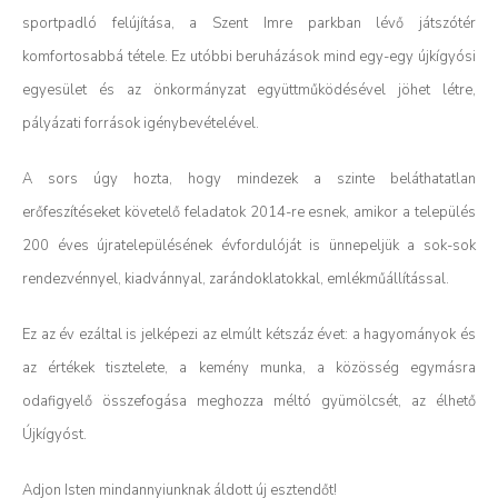
sportpadló felújítása, a Szent Imre parkban lévő játszótér
komfortosabbá tétele. Ez utóbbi beruházások mind egy-egy újkígyósi
egyesület és az önkormányzat együttműködésével jöhet létre,
pályázati források igénybevételével.
A sors úgy hozta, hogy mindezek a szinte beláthatatlan
erőfeszítéseket követelő feladatok 2014-re esnek, amikor a település
200 éves újratelepülésének évfordulóját is ünnepeljük a sok-sok
rendezvénnyel, kiadvánnyal, zarándoklatokkal, emlékműállítással.
Ez az év ezáltal is jelképezi az elmúlt kétszáz évet: a hagyományok és
az értékek tisztelete, a kemény munka, a közösség egymásra
odafigyelő összefogása meghozza méltó gyümölcsét, az élhető
Újkígyóst.
Adjon Isten mindannyiunknak áldott új esztendőt!