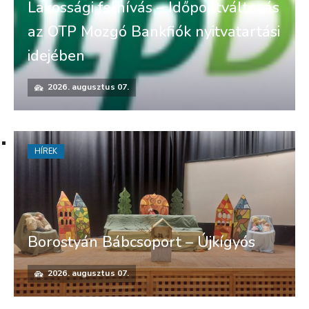
Lakossági felhívás – Időpontváltozás
az OTP Mozgó Bankfiók nyitvatartási
idejében
2026. augusztus 07.
HÍREK
Borostyán Bábcsoport – Újkígyós
2026. augusztus 07.