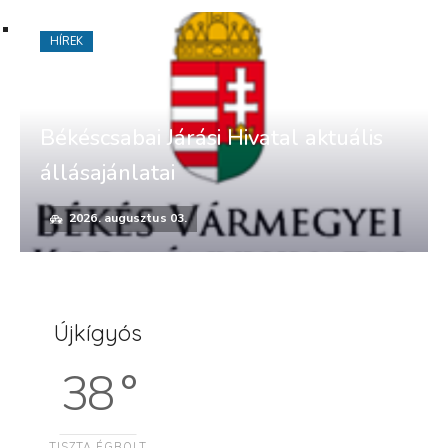
HÍREK
Békéscsabai Járási Hivatal aktuális
állásajánlatai
2026. augusztus 03.
Újkígyós
38 °
TISZTA ÉGBOLT