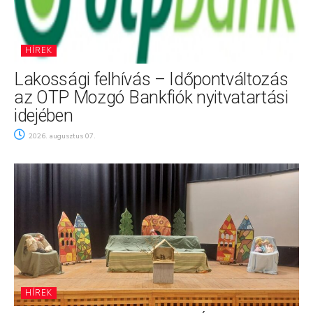
HÍREK
Lakossági felhívás – Időpontváltozás
az OTP Mozgó Bankfiók nyitvatartási
idejében
2026. augusztus 07.
HÍREK