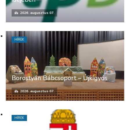
2026. augusztus 07.
HÍREK
Borostyán Bábcsoport – Újkígyós
2026. augusztus 07.
HÍREK