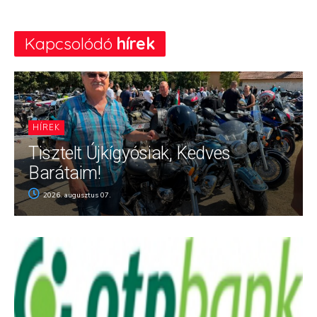
Kapcsolódó
hírek
HÍREK
Tisztelt Újkígyósiak, Kedves
Barátaim!
2026. augusztus 07.