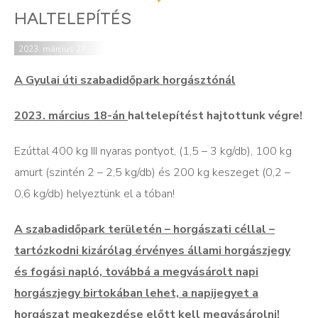
HALTELEPÍTÉS
2023. március 27.
A Gyulai úti szabadidőpark horgásztónál
2023. március 18-án
haltelepítést hajtottunk végre!
Ezúttal 400 kg III nyaras pontyot, (1,5 – 3 kg/db), 100 kg
amurt (szintén 2 – 2,5 kg/db) és 200 kg keszeget (0,2 –
0,6 kg/db) helyeztünk el a tóban!
A szabadidőpark területén – horgászati céllal –
tartózkodni kizárólag érvényes állami horgászjegy
és fogási napló, továbbá a megvásárolt napi
horgászjegy birtokában lehet, a napijegyet a
horgászat megkezdése előtt kell megvásárolni!