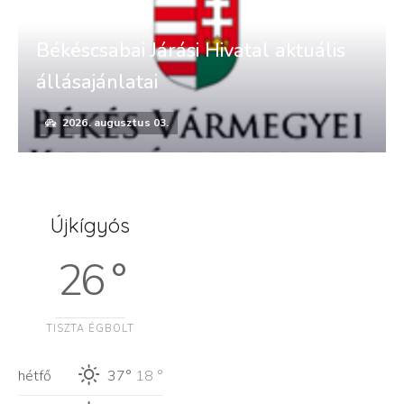
Békéscsabai Járási Hivatal aktuális
állásajánlatai
2026. augusztus 03.
Újkígyós
26 °
TISZTA ÉGBOLT
hétfő
37°
18 °