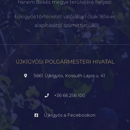
hanem Békés megye területére helyezi.
Újkígyós történetét valójában csak 1814-es
alapításától számíthatjuk.
ÚJKÍGYÓSI POLGÁRMESTERI HIVATAL
5661 Újkígyós, Kossuth Lajos u. 41.
+36 66 256 100
Újkígyós a Fecebookon