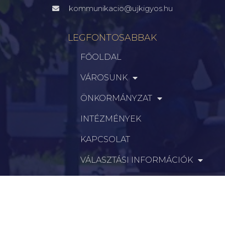
kommunikacio@ujkigyos.hu
LEGFONTOSABBAK
FŐOLDAL
VÁROSUNK
ÖNKORMÁNYZAT
INTÉZMÉNYEK
KAPCSOLAT
VÁLASZTÁSI INFORMÁCIÓK
INFORMÁCIÓK
Hírek