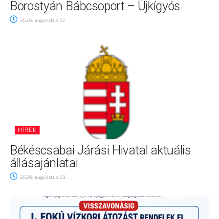
Borostyán Bábcsoport – Újkígyós
2026. augusztus 07.
HÍREK
Békéscsabai Járási Hivatal aktuális
állásajánlatai
2026. augusztus 03.