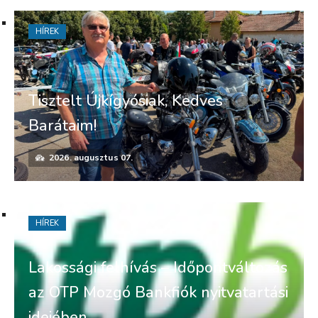
HÍREK
Tisztelt Újkígyósiak, Kedves
Barátaim!
2026. augusztus 07.
HÍREK
Lakossági felhívás – Időpontváltozás
az OTP Mozgó Bankfiók nyitvatartási
idejében