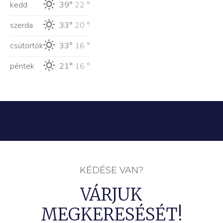
kedd
39°
22 °
szerda
33°
20 °
csütörtök
33°
16 °
péntek
21°
16 °
KÉDÉSE VAN?
VÁRJUK
MEGKERESÉSÉT!