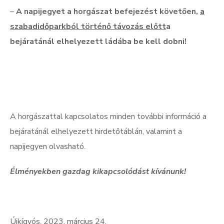
–
A napijegyet a horgászat befejezést követően,
a
szabadidőparkból történő távozás előtt
a
bejáratánál elhelyezett ládába be kell dobni!
A horgászattal kapcsolatos minden további információ a
bejáratánál elhelyezett hirdetőtáblán, valamint a
napijegyen olvasható.
Élményekben gazdag kikapcsolódást kívánunk!
Újkígyós, 2023. március 24.