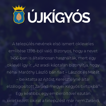
A település nevének első ismert okleveles
említése 1398-ból való. Bizonyos, hogy a nevet
1456-ban is általánosan használták, mert egy
oklevél így ír: „Az aradi káptalan bizonyítja, hogy
néhai Maróthy László bán fiait – Lászlót és Mátét
– beiktatta az Ajtóst Keresztélyné által
elzálogosított Zaránd megyei Kégyós birtokba.”
Egy későbbi, egy emberöltővel ezután
keletkezett okirat a települést már nem Zaránd,