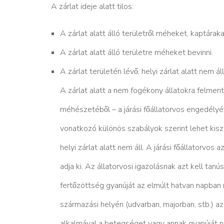
A zárlat ideje alatt tilos:
A zárlat alatt álló területről méheket, kaptára
A zárlat alatt álló területre méheket bevinni.
A zárlat területén lévő, helyi zárlat alatt nem a
A zárlat alatt a nem fogékony állatokra felmentés 
méhészetéből – a járási főállatorvos engedél
vonatkozó különös szabályok szerint lehet kisza
helyi zárlat alatt nem áll. A járási főállatorvos a
adja ki. Az állatorvosi igazolásnak azt kell tanú
fertőzöttség gyanúját az elmúlt hatvan napban n
származási helyén (udvarban, majorban, stb.) az e
alkalmával a betegséget vagy annak gyanúját ne