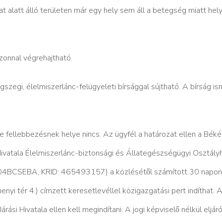
lat alatt álló területen már egy hely sem áll a betegség miatt helyi
azonnal végrehajtható.
szegi, élelmiszerlánc-felügyeleti bírsággal sújtható. A bírság is
lene fellebbezésnek helye nincs.
Az ügyfél a határozat ellen a Béke
Hivatala Élelmiszerlánc-biztonsági és Állategészségügyi Osztá
JH04BCSEBA, KRID: 465493157) a közlésétől számított 30 napon 
 tér 4.) címzett keresetlevéllel közigazgatási pert indíthat. A
ási Hivatala ellen kell megindítani. A jogi képviselő nélkül eljár