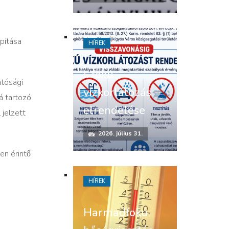
ítása
HÍREK
I. fokú
tósági
vízkorlátozás
́ tartozó
elrendelése
l jelzett
2026. július 31.
n érintő
HÍREK
Harmadfokú