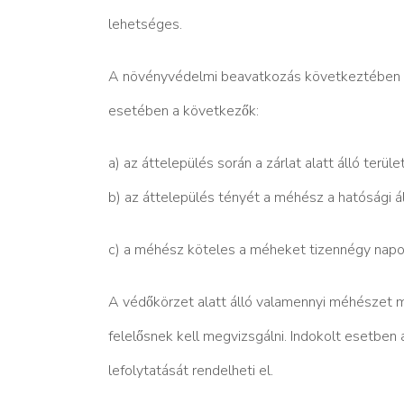
lehetséges.
A növényvédelmi beavatkozás következtében s
esetében a következők:
a) az áttelepülés során a zárlat alatt álló terül
b) az áttelepülés tényét a méhész a hatósági
c) a méhész köteles a méheket tizennégy napon
A védőkörzet alatt álló valamennyi méhészet m
felelősnek kell megvizsgálni.
Indokolt esetben a j
lefolytatását rendelheti el.