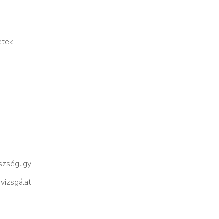
zetek
szségügyi
 vizsgálat