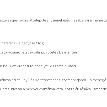
zükséges gyors áttelepülés („menekülés”) szabályai a méhés
et határának elhagyása tilos;
 állatorvosnak haladéktalanul köteles bejelenteni;
 belül az eredeti telephelyre visszatelepíteni.
éhcsaládját – nyúlós költésrothadás szempontjából – a méhegé
árási hivatal a megyei kormányhivatal hozzájárulásával ismételt