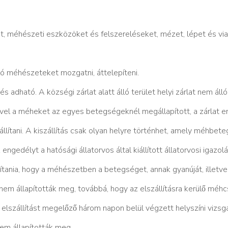
kat, méhészeti eszközöket és felszereléseket, mézet, lépet és via
́lló méhészeteket mozgatni, áttelepíteni.
adható. A községi zárlat alatt álló terület helyi zárlat nem álló
yével a méheket az egyes betegségeknél megállapított, a zárlat en
́llítani. A kiszállítás csak olyan helyre történhet, amely méhbet
z engedélyt a hatósági állatorvos által kiállított állatorvosi igazola
sítania, hogy a méhészetben a betegséget, annak gyanúját, illetve
em állapították meg, továbbá, hogy az elszállításra kerülő méhc
lszállítást megelőző három napon belül végzett helyszíni vizsga
m állapították meg.