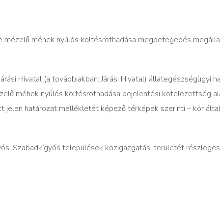
se mézelő méhek nyúlós költésrothadása megbetegedés megállap
́si Hivatal (a továbbiakban: Járási Hivatal) állategészségügyi ha
zelő méhek nyúlós költésrothadása bejelentési kötelezettség ala
tt jelen határozat mellékletét képező térképek szerinti – kör álta
s, Szabadkígyós települések közigazgatási területét részlegese