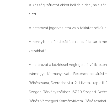
A községi zárlatot akkor kell feloldani, ha a zár
alatt.
A határozat jogorvoslatra való tekintet nélkül 
Amennyiben a fenti előírásokat az állattartó meg
kiszabható.
A határozat a közléssel véglegessé válik, el
Vármegyei Kormányhivatal Békéscsabai Járási 
Békéscsaba, Szerdahelyi u. 2., Hivatali kapu: 
Szegedi Törvényszékhez (6720 Szeged, Széchenyi
Békés Vármegyei Kormányhivatal Békéscsabai Jár