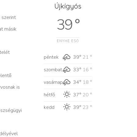
Újkígyós
e szerint
39 °
at másik
ENYHE ESŐ
telét
péntek
39°
21 °
szombat
33°
16 °
lentő
vasárnap
34°
18 °
orvosnak is
hétfő
37°
20 °
kedd
39°
23 °
́szségügyi
délyével