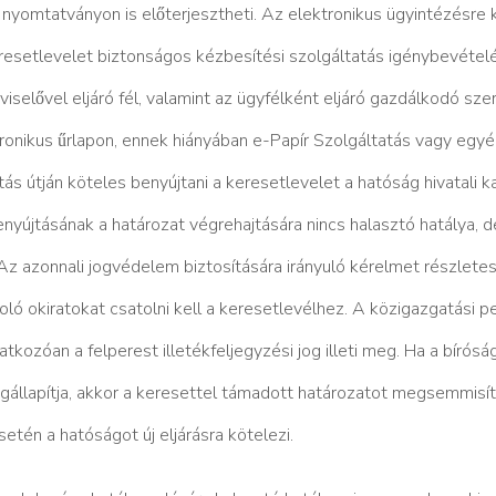
omtatványon is előterjesztheti. Az elektronikus ügyintézésre k
eresetlevelet biztonságos kézbesítési szolgáltatás igénybevétele
selővel eljáró fél, valamint az ügyfélként eljáró gazdálkodó sz
tronikus űrlapon, ennek hiányában e-Papír Szolgáltatás vagy egye
ás útján köteles benyújtani a keresetlevelet a hatóság hivatali k
́jtásának a határozat végrehajtására nincs halasztó hatálya, d
z azonnali jogvédelem biztosítására irányuló kérelmet részle
oló okiratokat csatolni kell a keresetlevélhez. A közigazgatási per
zóan a felperest illetékfeljegyzési jog illeti meg. Ha a bírósá
egállapítja, akkor a keresettel támadott határozatot megsemmisíti
tén a hatóságot új eljárásra kötelezi.