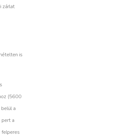
 zárlat
mételten is
́s
lyhoz (5600
belül a
 pert a
ó felperes