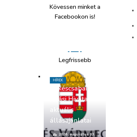
Kövessen minket a
Facebookon is!
Legfrissebb
HÍREK
Békéscsabai
Járási Hivatal
aktuális
állásajánlatai
2026. augusztus 03.