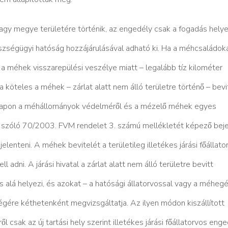
ás vagy megye területére történik, az engedély csak a fogadás hely
́szségügyi hatóság hozzájárulásával adható ki. Ha a méhcsaládok
tt – a méhek visszarepülési veszélye miatt – legalább tíz kilométer
öteles a méhek – zárlat alatt nem álló területre történő – bevi
apon a méhállományok védelméről és a mézelő méhek egyes
̋l szóló 70/2003. FVM rendelet 3. számú mellékletét képező beje
elenteni. A méhek bevitelét a területileg illetékes járási főállat
ell adni. A járási hivatal a zárlat alatt nem álló területre bevitt
 alá helyezi, és azokat – a hatósági állatorvossal vagy a méhege
́gére kéthetenként megvizsgáltatja. Az ilyen módon kiszállított
ől csak az új tartási hely szerint illetékes járási főállatorvos enge