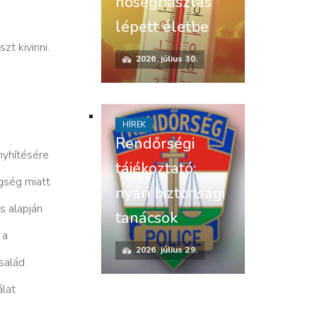
hőségriasztás
lépett életbe
szt kivinni.
2026. július 30.
HÍREK
Rendőrségi
yhítésére
tájékoztató:
egség miatt
nyári biztonsági
́s alapján
tanácsok
 a
2026. július 29.
salád
́lat