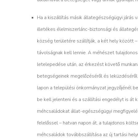
Ha a kiszállítás másik állategészségügyi jár
illetékes élelmiszerlánc-biztonsági és állatege
község területére szállítják, a két hely közö
távolságnak kell lennie. A méhészet tulajdonosa k
letelepedése után, az érkezést követő munkan
betegségeinek megelőzéséről és leküzdéséro
lapon a települési önkormányzat jegyzőjénél bej
be kell jelenteni és a szállítási engedélyt is át k
méhcsaládokat állat-egészségügyi megfigyelés
felelőssel – hatvan napon át, a tulajdonos költse
méhcsaládok továbbszállítása az új tartási helyr