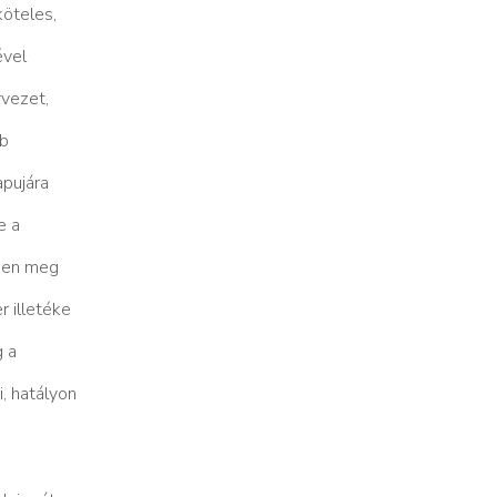
öteles,
́vel
ervezet,
́b
apujára
e a
tesen meg
 illetéke
g a
, hatályon