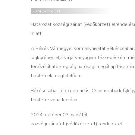
2024. október 08.
Határozat községi zárlat (védőkörzet) elrendelé
miatt
A Békés Vármegyei Kormányhivatal Békéscsabai Jára
jogkörében eljárva j
árványügyi intézkedésként
mé
fertőző állatbetegség
hatósági megállapítása mia
területnek megfelelően-
Békéscsaba, Telekgerendás, Csabaszabadi, Újkígyó
területre vonatkozóan
2024. október 03. napjától
községi zárlatot (védőkörzetet) rendelek el.