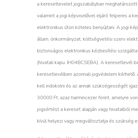
a keresetlevelet jogszabályban meghatározott ny
valamint a jogi képviselővel eljáró felperes a k
elektronikus úton köteles benyújtani. A jogi képvi
állam, önkormányzat, költségvetési szerv elek
biztonságos elektronikus kézbesítési szolgáltat
(hivatali kapu: JH04BCSEBA). A keresetlevél benyu
keresetlevélben azonnali jogvédelem kérhető. A
kell indokolni és az annak szükségességét igaz
30000 Ft, azaz harmincezer forint, amelyre vonatko
jogsértést a kereset alapján vagy hivatalból m
kívül helyezi vagy megváltoztatja és szükség ese