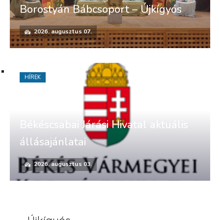
Borostyán Bábcsoport – Újkígyós
2026. augusztus 07.
HÍREK
Békéscsabai Járási Hivatal aktuális
állásajánlatai
2026. augusztus 03.