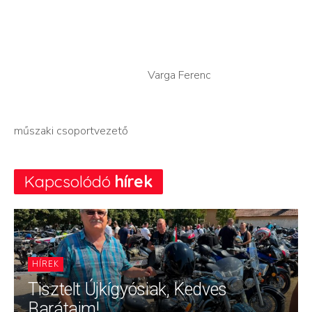
Varga Ferenc
műszaki csoportvezető
Kapcsolódó
hírek
HÍREK
Tisztelt Újkígyósiak, Kedves
Barátaim!