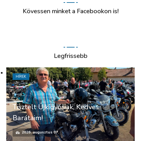
Kövessen minket a Facebookon is!
Legfrissebb
HÍREK
Tisztelt Újkígyósiak, Kedves
Barátaim!
2026. augusztus 07.