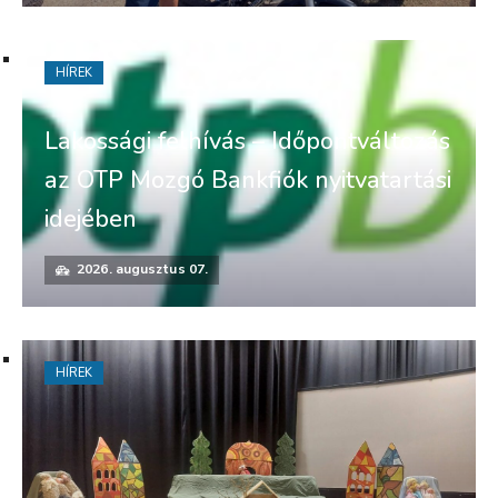
HÍREK
Lakossági felhívás – Időpontváltozás
az OTP Mozgó Bankfiók nyitvatartási
idejében
2026. augusztus 07.
HÍREK