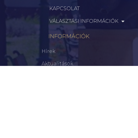
KAPCSOLAT
VÁLASZTÁSI INFORMÁCIÓK
INFORMÁCIÓK
Hírek
Aktualitások
Történelem
Infrastruktúra
Szervezetek
Civil Szervezetek
Hasznos Linkek