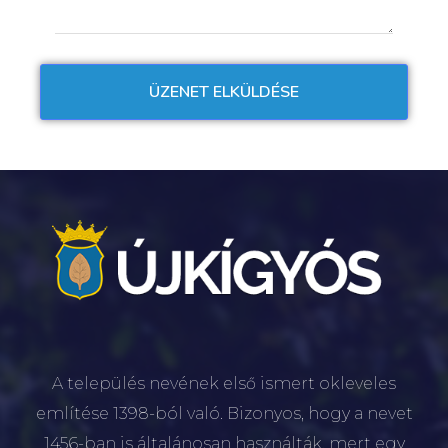
A település nevének első ismert okleveles
említése 1398-ból való. Bizonyos, hogy a nevet
1456-ban is általánosan használták, mert egy