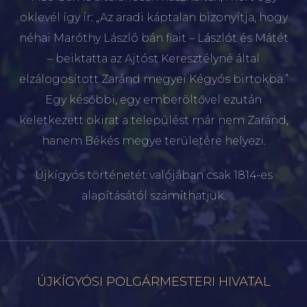
oklevél így ír: „Az aradi káptalan bizonyítja, hogy
néhai Maróthy László bán fiait – Lászlót és Mátét
– beiktatta az Ajtóst Keresztélyné által
elzálogosított Zaránd megyei Kégyós birtokba.”
Egy későbbi, egy emberöltővel ezután
keletkezett okirat a települést már nem Zaránd,
hanem Békés megye területére helyezi.
Újkígyós történetét valójában csak 1814-es
alapításától számíthatjuk.
ÚJKÍGYÓSI POLGÁRMESTERI HIVATAL