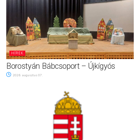
HÍREK
Borostyán Bábcsoport – Újkígyós
2026. augusztus 07.