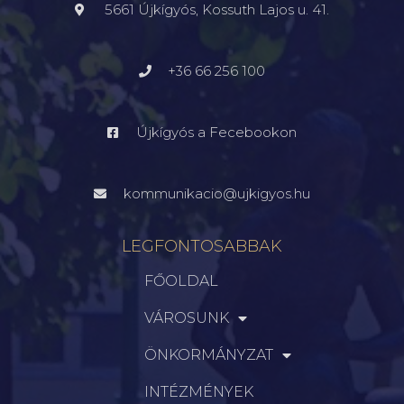
5661 Újkígyós, Kossuth Lajos u. 41.
+36 66 256 100
Újkígyós a Fecebookon
kommunikacio@ujkigyos.hu
LEGFONTOSABBAK
FŐOLDAL
VÁROSUNK
ÖNKORMÁNYZAT
INTÉZMÉNYEK