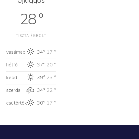
Újkígyós
28 °
TISZTA ÉGBOLT
vasárnap
34°
17 °
hétfő
37°
20 °
kedd
39°
23 °
szerda
34°
22 °
csütörtök
30°
17 °