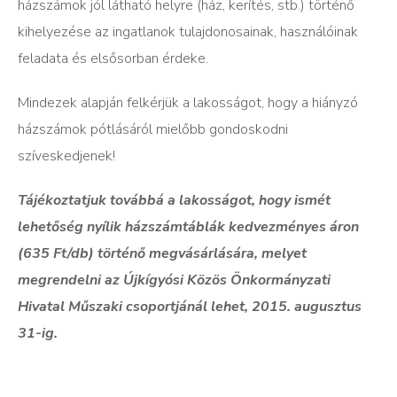
házszámok jól látható helyre (ház, kerítés, stb.) történő
kihelyezése az ingatlanok tulajdonosainak, használóinak
feladata és elsősorban érdeke.
Mindezek alapján felkérjük a lakosságot, hogy a hiányzó
házszámok pótlásáról mielőbb gondoskodni
szíveskedjenek!
Tájékoztatjuk továbbá a lakosságot, hogy ismét
lehetőség nyílik házszámtáblák kedvezményes áron
(635 Ft/db) történő megvásárlására, melyet
megrendelni az Újkígyósi Közös Önkormányzati
Hivatal Műszaki csoportjánál lehet, 2015. augusztus
31-ig.