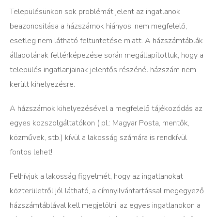
Településünkön sok problémát jelent az ingatlanok
beazonosítása a házszámok hiányos, nem megfelelő,
esetleg nem látható feltüntetése miatt. A házszámtáblák
állapotának feltérképezése során megállapítottuk, hogy a
település ingatlanjainak jelentős részénél házszám nem
került kihelyezésre.
A házszámok kihelyezésével a megfelelő tájékozódás az
egyes közszolgáltatókon ( pl.: Magyar Posta, mentők,
közművek, stb.) kívül a lakosság számára is rendkívül
fontos lehet!
Felhívjuk a lakosság figyelmét, hogy az ingatlanokat
közterületről jól látható, a címnyilvántartással megegyező
házszámtáblával kell megjelölni, az egyes ingatlanokon a