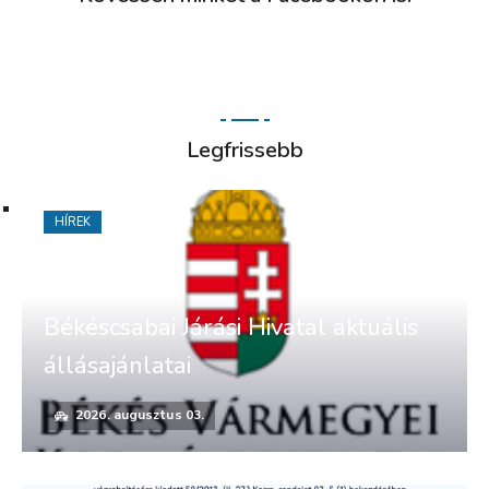
Legfrissebb
HÍREK
Békéscsabai Járási Hivatal aktuális
állásajánlatai
2026. augusztus 03.