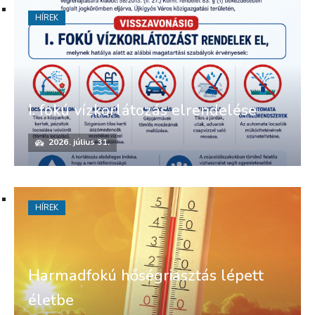
HÍREK
I. fokú vízkorlátozás elrendelése
2026. július 31.
HÍREK
Harmadfokú hőségriasztás lépett
életbe