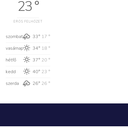
23 °
ERŐS FELHŐZET
szombat
33°
17 °
vasárnap
34°
18 °
hétfő
37°
20 °
kedd
40°
23 °
szerda
26°
26 °