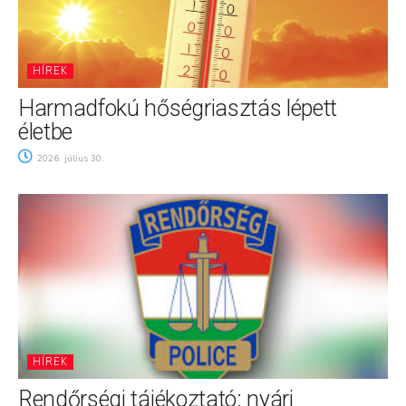
HÍREK
Harmadfokú hőségriasztás lépett
életbe
2026. július 30.
HÍREK
Rendőrségi tájékoztató: nyári