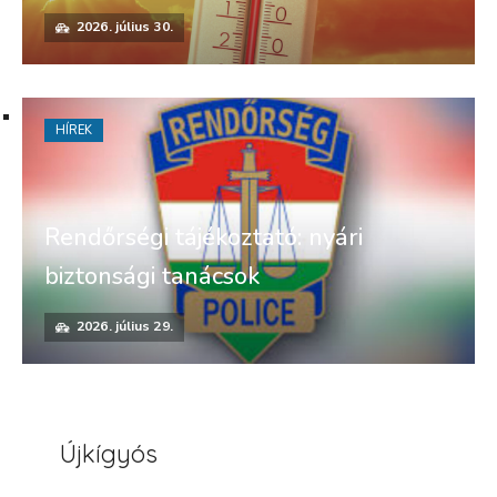
2026. július 30.
HÍREK
Rendőrségi tájékoztató: nyári
biztonsági tanácsok
2026. július 29.
Újkígyós