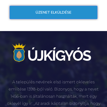
A település nevének első ismert okleveles
említése 1398-ból való. Bizonyos, hogy a nevet
1456-ban is általánosan használták, mert egy
oklevél így ír: „Az aradi káptalan bizonyítja, hogy