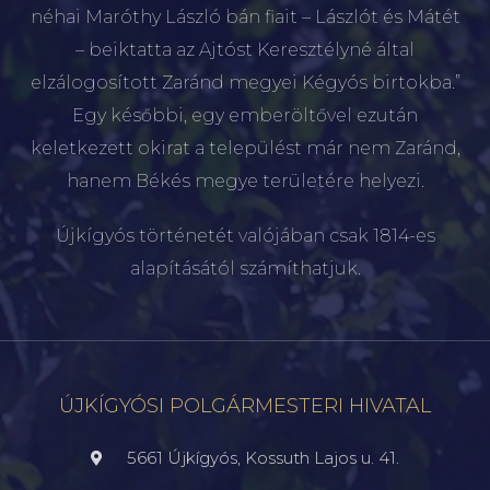
néhai Maróthy László bán fiait – Lászlót és Mátét
– beiktatta az Ajtóst Keresztélyné által
elzálogosított Zaránd megyei Kégyós birtokba.”
Egy későbbi, egy emberöltővel ezután
keletkezett okirat a települést már nem Zaránd,
hanem Békés megye területére helyezi.
Újkígyós történetét valójában csak 1814-es
alapításától számíthatjuk.
ÚJKÍGYÓSI POLGÁRMESTERI HIVATAL
5661 Újkígyós, Kossuth Lajos u. 41.