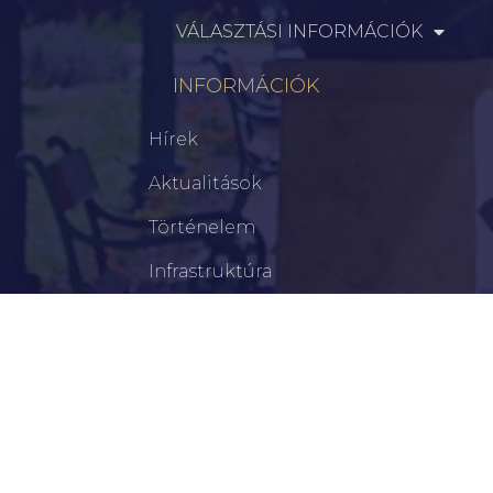
VÁLASZTÁSI INFORMÁCIÓK
INFORMÁCIÓK
Hírek
Aktualitások
Történelem
Infrastruktúra
Szervezetek
Civil Szervezetek
Hasznos Linkek