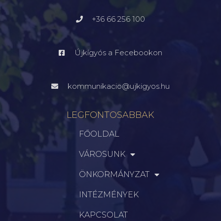
+36 66 256 100
Újkígyós a Fecebookon
kommunikacio@ujkigyos.hu
LEGFONTOSABBAK
FŐOLDAL
VÁROSUNK
ÖNKORMÁNYZAT
INTÉZMÉNYEK
KAPCSOLAT