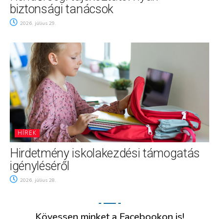
biztonsági tanácsok
2026. július 29.
HÍREK
Hirdetmény iskolakezdési támogatás
igényléséről
2026. július 28.
Kövessen minket a Facebookon is!