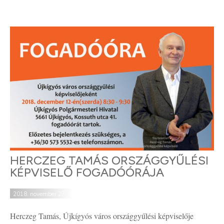
HERCZEG TAMÁS ORSZÁGGYŰLÉSI
KÉPVISELŐ FOGADÓÓRÁJA
2018. november 27.
Herczeg Tamás, Újkígyós város országgyűlési képviselője