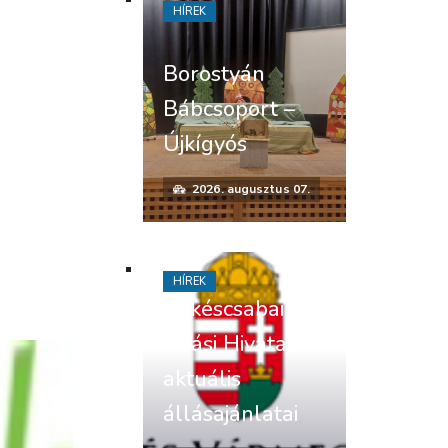
HÍREK
Borostyán
Bábcsoport –
Újkígyós
2026. augusztus 07.
HÍREK
Békéscsabai
Járási Hivatal
aktuális
állásajánlatai