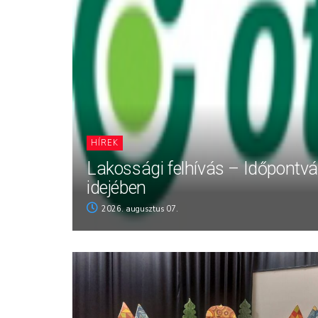
HÍREK
Lakossági felhívás – Időpontv
idejében
2026. augusztus 07.