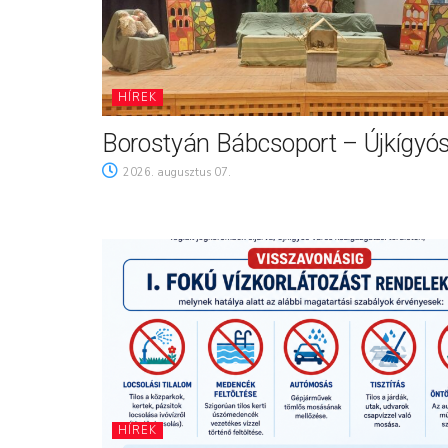
HÍREK
Borostyán Bábcsoport – Újkígyó
2026. augusztus 07.
HÍREK