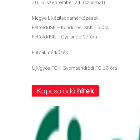
2016. szeptember 24. (szombat):
Megye I. kézilabdamérkőzések:
Felföldi ISE – Kondorosi NKK 15 óra
Felföldi ISE – Gyulai SE 17 óra
Futballmérkőzés:
Újkígyós FC – Gyomaendrődi FC 16 óra
Kapcsolódó
hírek