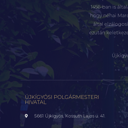
1456-ban is álta
hogy néhai Marót
által elzálogo
ezután keletkez
Újkígy
ÚJKÍGYÓSI POLGÁRMESTERI
HIVATAL
5661 Újkígyós, Kossuth Lajos u. 41.