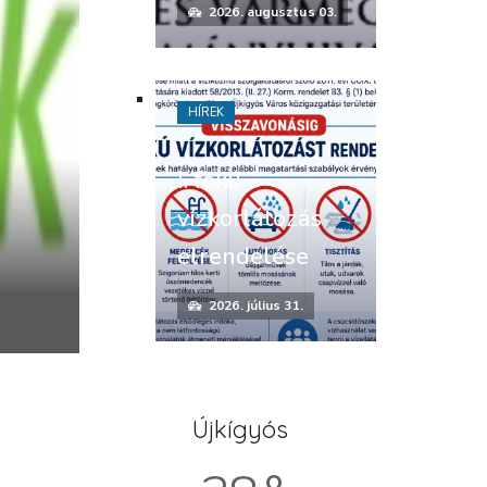
2026. augusztus 03.
HÍREK
I. fokú
vízkorlátozás
elrendelése
i
2026. július 31.
Újkígyós