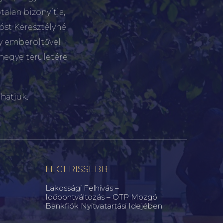
talan bizonyítja,
tóst Keresztélyné
gy emberöltővel
megye területére
hatjuk.
LEGFRISSEBB
Lakossági Felhívás –
Időpontváltozás – OTP Mozgó
Bankfiók Nyitvatartási Idejében