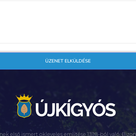
nek első ismert okleveles említése 1398-ból való. Bizon