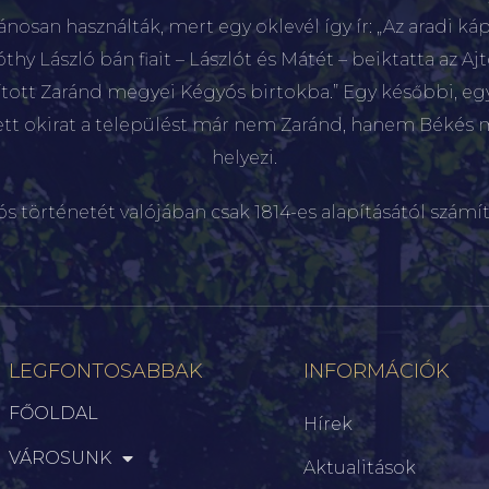
lánosan használták, mert egy oklevél így ír: „Az aradi káp
hy László bán fiait – Lászlót és Mátét – beiktatta az Aj
sított Zaránd megyei Kégyós birtokba.” Egy későbbi, e
ett okirat a települést már nem Zaránd, hanem Békés 
helyezi.
ós történetét valójában csak 1814-es alapításától számít
LEGFONTOSABBAK
INFORMÁCIÓK
FŐOLDAL
Hírek
VÁROSUNK
Aktualitások