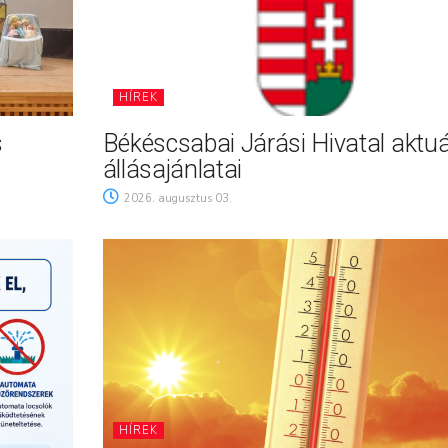
HÍREK
s
Békéscsabai Járási Hivatal aktuá
állásajánlatai
2026. augusztus 03.
HÍREK