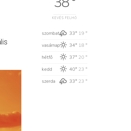
38 °
KEVÉS FELHŐ
szombat
33°
19 °
lis
vasárnap
34°
18 °
hétfő
37°
20 °
kedd
40°
23 °
szerda
33°
23 °