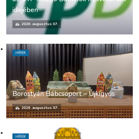
idejében
2026. augusztus 07.
HÍREK
Borostyán Bábcsoport – Újkígyós
2026. augusztus 07.
HÍREK