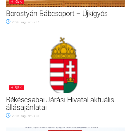
HÍREK
Borostyán Bábcsoport – Újkígyós
2026. augusztus 07.
HÍREK
Békéscsabai Járási Hivatal aktuális
állásajánlatai
2026. augusztus 03.