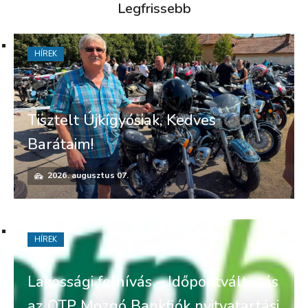
Legfrissebb
HÍREK
Tisztelt Újkígyósiak, Kedves
Barátaim!
2026. augusztus 07.
HÍREK
Lakossági felhívás – Időpontváltozás
az OTP Mozgó Bankfiók nyitvatartási