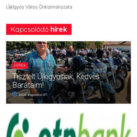
Újkígyós Város Önkormányzata
Kapcsolódó
hírek
HÍREK
Tisztelt Újkígyósiak, Kedves
Barátaim!
2026. augusztus 07.