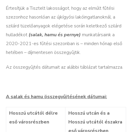
Értesítjük a Tisztelt lakosságot, hogy az elmúlt fűtési
szezonhoz hasonlóan az újkígyósi lakóingatlanoknál, a
szilárd tüzelőanyagok elégetése során keletkező szilárd
hulladékot
(salak, hamu és pernye)
munkatársaink a
2020-2021-es fűtési szezonban is – minden hónap első
hetében – díjmentesen összegyűjtik.
Az összegyűjtés dátumait az alábbi táblázat tartalmazza.
A salak és hamu összegyűjtésének dátumai:
Hosszú utcától délre
Hosszú utcán és a
eső városrészben
Hosszú utcától északra
eső városrészben