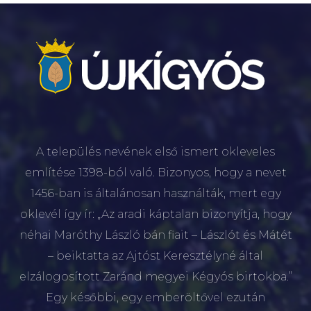
A település nevének első ismert okleveles
említése 1398-ból való. Bizonyos, hogy a nevet
1456-ban is általánosan használták, mert egy
oklevél így ír: „Az aradi káptalan bizonyítja, hogy
néhai Maróthy László bán fiait – Lászlót és Mátét
– beiktatta az Ajtóst Keresztélyné által
elzálogosított Zaránd megyei Kégyós birtokba.”
Egy későbbi, egy emberöltővel ezután