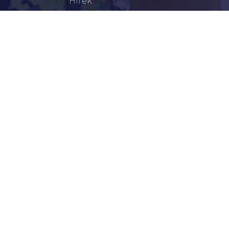
Hírek
Aktualitások
Történelem
Infrastruktúra
Szervezetek
Civil Szervezetek
Hasznos Linkek
LEGFRISSEBB
Tisztelt Újkígyósiak, Kedves Barátaim!
Lakossági Felhívás – Időpontváltozás Az OTP
Mozgó Bankfiók Nyitvatartási Idejében