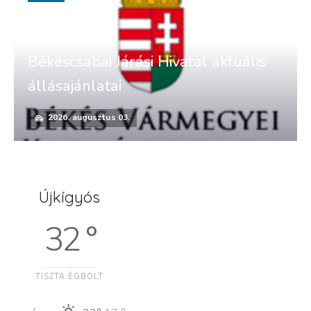
Békéscsabai Járási Hivatal aktuális
állásajánlatai
2026. augusztus 03.
Újkígyós
32 °
TISZTA ÉGBOLT