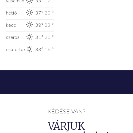
vasárnap
33°
17 °
hétfő
37°
20 °
kedd
39°
23 °
szerda
31°
20 °
csütörtök
33°
15 °
KÉDÉSE VAN?
VÁRJUK