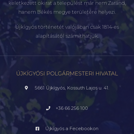
keletkezett okirat a települést már nem Zaránd,
hanem Békés megye területére helyezi.
Újkígyós történetét valójában csak 1814-es
alapításától számíthatjuk.
ÚJKÍGYÓSI POLGÁRMESTERI HIVATAL
5661 Újkígyós, Kossuth Lajos u. 41.
+36 66 256 100
Újkígyós a Fecebookon