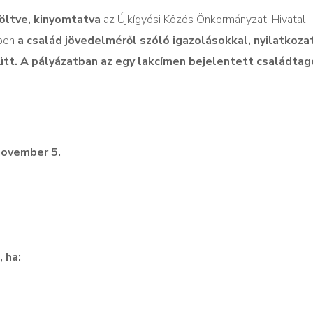
öltve, kinyomtatva
az Újkígyósi Közös Önkormányzati Hivatal
őben
a család jövedelméről szóló igazolásokkal, nyilatkoza
ütt.
A pályázatban az egy lakcímen bejelentett családtag
november 5.
 ha: