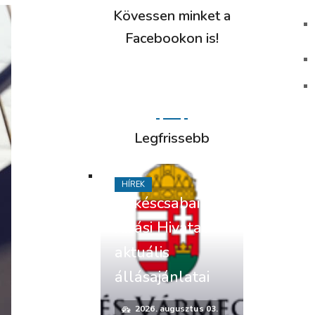
Kövessen minket a
Facebookon is!
Legfrissebb
HÍREK
Békéscsabai
Járási Hivatal
aktuális
állásajánlatai
2026. augusztus 03.