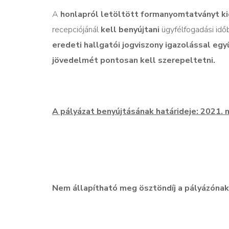
A
honlapról letöltött formanyomtatványt
ki
recepciójánál
kell benyújtani
ügyfélfogadási id
eredeti hallgatói jogviszony igazolással egy
jövedelmét pontosan kell szerepeltetni.
A pályázat benyújtásának határideje: 2021. 
Nem állapítható meg ösztöndíj a pályázónak,