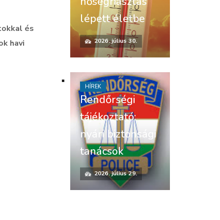
hőségriasztás
lépett életbe
tokkal és
2026. július 30.
ok havi
HÍREK
Rendőrségi
tájékoztató:
nyári biztonsági
tanácsok
2026. július 29.