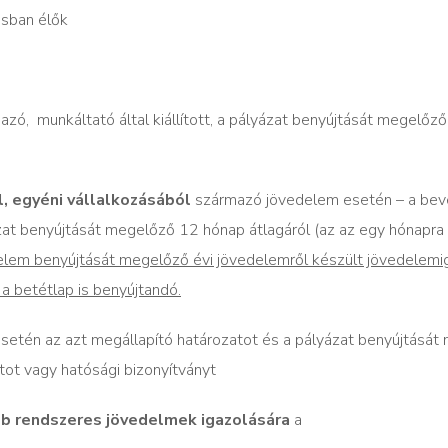
ásban élők
azó,
munkáltató által kiállított, a pályázat benyújtását megelőző
 egyéni vállalkozásából
származó jövedelem esetén – a bev
zat benyújtását megelőző 12 hónap átlagáról (az az egy hónapra
kérelem benyújtását megelőző évi jövedelemről készült jövedelemi
a betétlap is benyújtandó.
setén az azt megállapító határozatot és a pályázat benyújtását
tot vagy hatósági bizonyítványt
b rendszeres jövedelmek igazolására
a