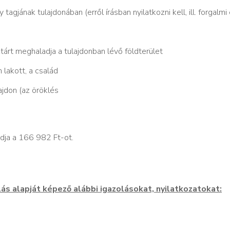
tagjának tulajdonában (erről írásban nyilatkozni kell, ill. forgalm
árt meghaladja a tulajdonban lévő földterület
 lakott, a család
ajdon (az öröklés
dja a 166 982 Ft-ot.
ás alapját képező alábbi igazolásokat, nyilatkozatokat: