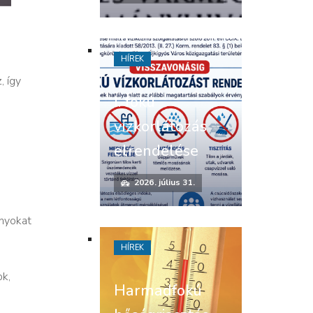
HÍREK
, így
I. fokú
vízkorlátozás
elrendelése
2026. július 31.
ányokat
HÍREK
ok,
Harmadfokú