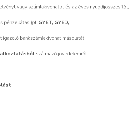
zelvényt vagy számlakivonatot és az éves nyugdíjösszesítőt,
s pénzellátás (pl.
GYET, GYED,
t igazoló bankszámlakivonat másolatát,
lalkoztatásból
származó jövedelemről,
olást