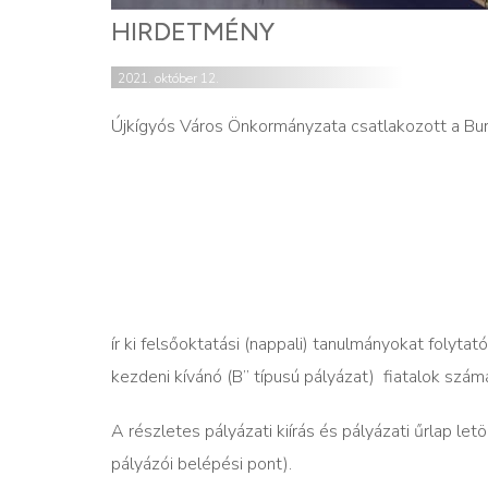
HIRDETMÉNY
2021. október 12.
Újkígyós Város Önkormányzata csatlakozott a Bur
ír ki felsőoktatási (nappali) tanulmányokat folytat
kezdeni kívánó (B” típusú pályázat)
fiatalok szám
A részletes pályázati kiírás és pályázati űrlap let
pályázói belépési pont).