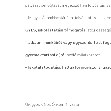
pályázat benyújtását megelőző havi folyósítási s
– Magyar Államkincstár által folyósított rendszere
GYES, iskoláztatási támogatás,
stb.) összegé
–
alkalmi munkából vagy egyszerűsített fog
gyermektartási díjról
szóló nyilatkozatot.
–
Iskolalátogatási, hallgatói jogviszony igaz
Újkígyós Város Önkormányzata