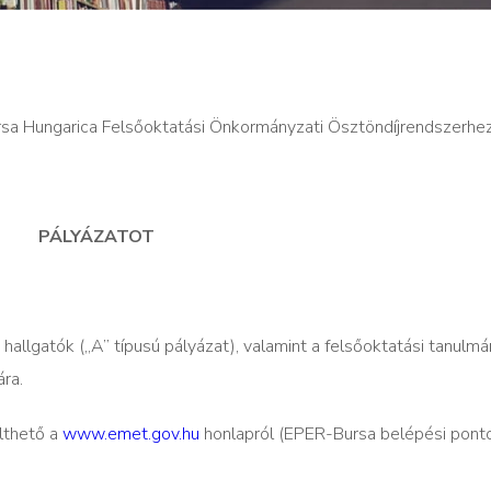
sa Hungarica Felsőoktatási Önkormányzati Ösztöndíjrendszerhez
PÁLYÁZATOT
ó hallgatók („A” típusú pályázat), valamint a felsőoktatási tanulm
ára.
ölthető a
www.emet.gov.hu
honlapról (EPER-Bursa belépési pont