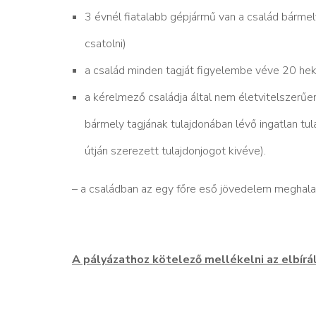
3 évnél fiatalabb gépjármű van a család bármely 
csatolni)
a család minden tagját figyelembe véve 20 hekt
a kérelmező családja által nem életvitelszerűen
bármely tagjának tulajdonában lévő ingatlan tul
útján szerezett tulajdonjogot kivéve).
– a családban az egy főre eső jövedelem meghala
A pályázathoz kötelező mellékelni az elbírál