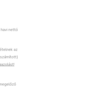
 havi nettó
ételnek az
 számított)
gazolást!
 megelőző