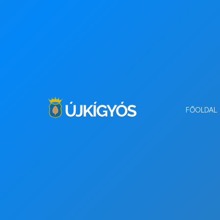
FŐOLDAL