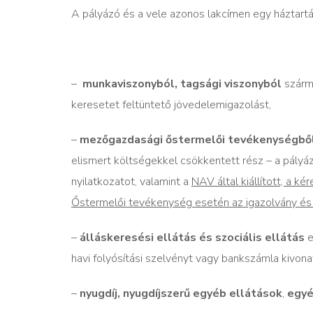
A pályázó és a vele azonos lakcímen egy háztart
–
munkaviszonyból, tagsági viszonyból
szárm
keresetet feltüntető jövedelemigazolást,
–
mezőgazdasági őstermelői tevékenységből,
elismert költségekkel csökkentett rész – a pályá
nyilatkozatot, valamint a
NAV által kiállított, a 
Őstermelői tevékenység esetén az igazolvány és 
–
álláskeresési ellátás és szociális ellátás
e
havi folyósítási szelvényt vagy bankszámla kivona
–
nyugdíj, nyugdíjszerű egyéb ellátások
,
egyé