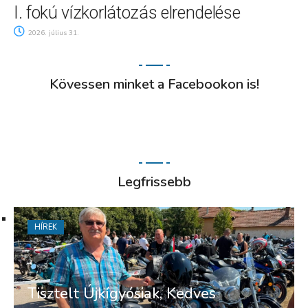
I. fokú vízkorlátozás elrendelése
2026. július 31.
Kövessen minket a Facebookon is!
Legfrissebb
HÍREK
Tisztelt Újkígyósiak, Kedves