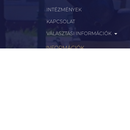
INTÉZMÉNYEK
KAPCSOLAT
VÁLASZTÁSI INFORMÁCIÓK
INFORMÁCIÓK
Hírek
Aktualitások
Történelem
Infrastruktúra
Szervezetek
Civil Szervezetek