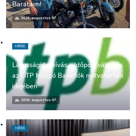
Barátaim!
2026. augusztus 07.
HÍREK
Lakossági felhívás – Időpontváltozás
az OTP Mozgó Bankfiók nyitvatartási
idejében
2026. augusztus 07.
HÍREK