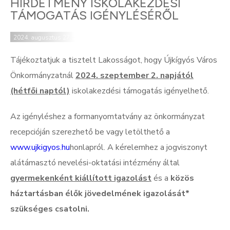
HIRDETMÉNY ISKOLAKEZDÉSI
TÁMOGATÁS IGÉNYLÉSÉRŐL
2024. augusztus 27.
Tájékoztatjuk a tisztelt Lakosságot, hogy Újkígyós Város
Önkormányzatnál
2024. szeptember 2. napjától
(hétfői naptól)
iskolakezdési támogatás igényelhető.
Az igényléshez a formanyomtatvány az önkormányzat
recepcióján szerezhető be vagy letölthető a
www.ujkigyos.hu
honlapról. A kérelemhez a jogviszonyt
alátámasztó nevelési-oktatási intézmény által
gyermekenként
kiállított igazolást
és a
közös
háztartásban élők jövedelmének igazolását*
szükséges csatolni.