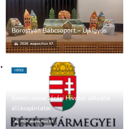
Borostyán Bábcsoport – Újkígyós
2026. augusztus 07.
HÍREK
Békéscsabai Járási Hivatal aktuális
állásajánlatai
2026. augusztus 03.