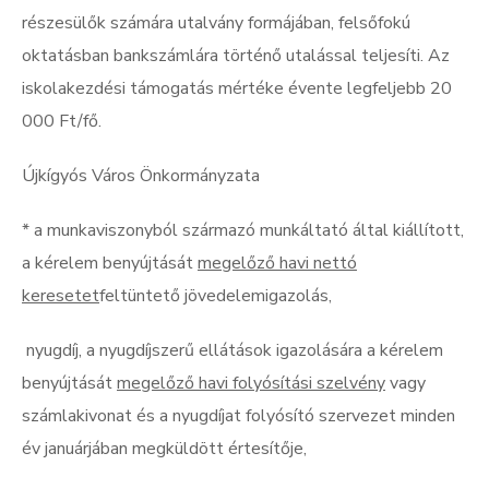
részesülők számára utalvány formájában, felsőfokú
oktatásban bankszámlára történő utalással teljesíti. Az
iskolakezdési támogatás mértéke évente legfeljebb 20
000 Ft/fő.
Újkígyós Város Önkormányzata
* a munkaviszonyból származó munkáltató által kiállított,
a kérelem benyújtását
megelőző havi nettó
keresetet
feltüntető jövedelemigazolás,
nyugdíj, a nyugdíjszerű ellátások igazolására a kérelem
benyújtását
megelőző havi folyósítási szelvény
vagy
számlakivonat
és a nyugdíjat folyósító szervezet minden
év januárjában megküldött értesítője
,