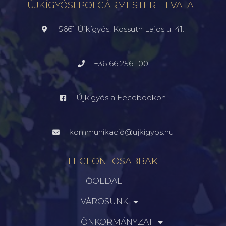
ÚJKÍGYÓSI POLGÁRMESTERI HIVATAL
5661 Újkígyós, Kossuth Lajos u. 41.
+36 66 256 100
Újkígyós a Fecebookon
kommunikacio@ujkigyos.hu
LEGFONTOSABBAK
FŐOLDAL
VÁROSUNK
ÖNKORMÁNYZAT