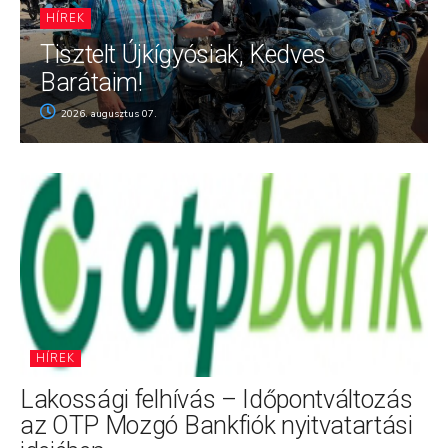
HÍREK
Tisztelt Újkígyósiak, Kedves
Barátaim!
2026. augusztus 07.
HÍREK
Lakossági felhívás – Időpontváltozás
az OTP Mozgó Bankfiók nyitvatartási