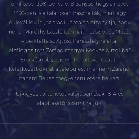
említése 1398-ból való. Bizonyos, hogy a nevet
1456-ban is általánosan használták, mert egy
oklevél így ír: „Az aradi káptalan bizonyítja, hogy
néhai Maróthy László bán fiait – Lászlót és Mátét
– beiktatta az Ajtóst Keresztélyné által
elzálogosított Zaránd megyei Kégyós birtokba.”
Egy későbbi, egy emberöltővel ezután
keletkezett okirat a települést már nem Zaránd,
hanem Békés megye területére helyezi.
Újkígyós történetét valójában csak 1814-es
alapításától számíthatjuk.