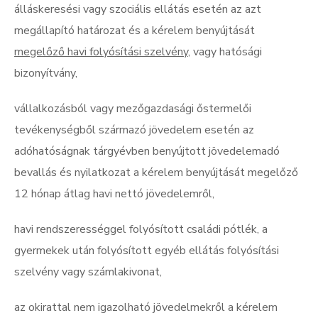
álláskeresési vagy szociális ellátás esetén az azt
megállapító határozat és a kérelem benyújtását
megelőző havi folyósítási szelvény
, vagy hatósági
bizonyítvány,
vállalkozásból vagy mezőgazdasági őstermelői
tevékenységből származó jövedelem esetén az
adóhatóságnak tárgyévben benyújtott jövedelemadó
bevallás és nyilatkozat a kérelem benyújtását megelőző
12 hónap átlag havi nettó jövedelemről,
havi rendszerességgel folyósított családi pótlék, a
gyermekek után folyósított egyéb ellátás folyósítási
szelvény vagy számlakivonat,
az okirattal nem igazolható jövedelmekről a kérelem