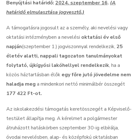
Benyújtási határidő:
2024. szeptember 16
.
(A
határidő elmulasztása jogvesztő.)
A támogatásra jogosult az a személy, aki nevelési vagy
oktatási intézményben a nevelési
oktatási év első
napján
(szeptember 1.) jogviszonnyal rendelkezik,
25
életév alatti, nappali tagozaton tanulmányokat
folytató, újkígyósi lakóhellyel rendelkezik
, ha a
közös háztartásban élők
egy főre jutó jövedelme nem
haladja meg
a mindenkori nettó minimálbér összegét
177 422 Ft-ot.
Az iskolakezdési támogatás keretösszegét a Képviselő-
testület állapítja meg. A kérelmet a polgármester
átruházott hatáskörben szeptember 30-ig elbírálja,
óvodai nevelésben, alap- és középfokú oktatásban