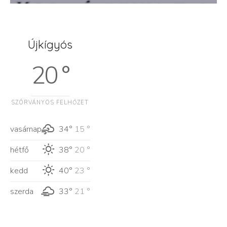
Újkígyós
20 °
SZÓRVÁNYOS FELHŐZET
vasárnap
34°
15 °
hétfő
38°
20 °
kedd
40°
23 °
szerda
33°
21 °