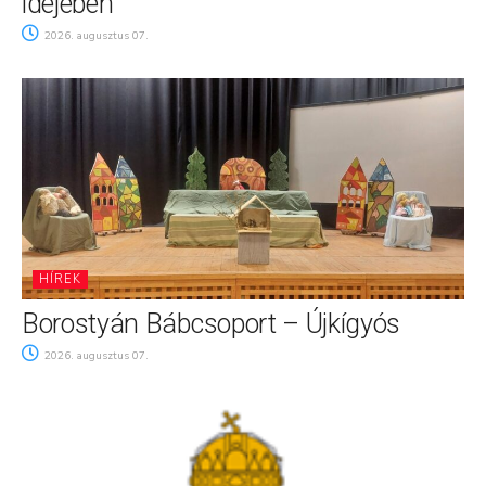
idejében
2026. augusztus 07.
HÍREK
Borostyán Bábcsoport – Újkígyós
2026. augusztus 07.