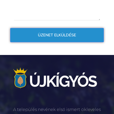
A település nevének első ismert okleveles